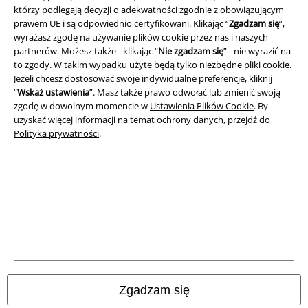
którzy podlegają decyzji o adekwatności zgodnie z obowiązującym
Regulamin
prawem UE i są odpowiednio certyfikowani. Klikając “
Zgadzam się
”,
wyrażasz zgodę na używanie plików cookie przez nas i naszych
Dane firmy
partnerów. Możesz także - klikając “
Nie zgadzam się
” - nie wyrazić na
to zgody. W takim wypadku użyte będą tylko niezbędne pliki cookie.
Polityka prywatności
Jeżeli chcesz dostosować swoje indywidualne preferencje, kliknij
“
Wskaż ustawienia
”. Masz także prawo odwołać lub zmienić swoją
zgodę w dowolnym momencie w
Ustawienia Plików Cookie
. By
Unieszkodliwianie odpadów i ochrona środowiska
uzyskać więcej informacji na temat ochrony danych, przejdź do
Polityka prywatności
.
Deklaracja Zgodności
Informacje dotyczące dostępności
Ustawienia Plików Cookie
Skorzystaj z prawa do odstąpienia od umowy
Wszystkie ceny zawierają podatek VAT. Nie zawierają
kosztów
wysyłki.
Zgadzam się
© 1986-2026 E.M.P. Merchandising HGmbH