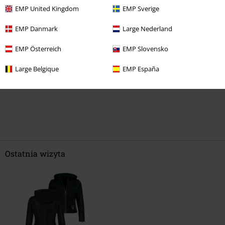
Napisz opinię o: Rock Rebel by EMP
EMP United Kingdom
EMP Sverige
Napisz opinię
EMP Danmark
Large Nederland
EMP Österreich
EMP Slovensko
Large Belgique
EMP España
Ostatnia wizyta