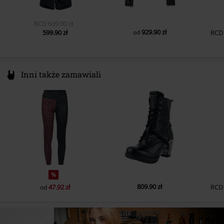
RCD
609.90 zł
929.90 zł
599.90 zł
od
RCD
Inni także zamawiali
%
809.90 zł
47.92 zł
RCD
od