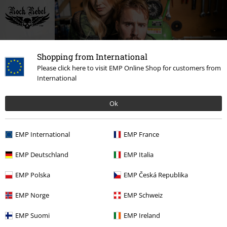
Shopping from International
Please click here to visit EMP Online Shop for customers from
International
Ok
EMP International
EMP France
-45%
RCD
659.90 zł
EMP Deutschland
EMP Italia
RCD
349.90 zł
189.90 zł
469.90 zł
EMP Polska
EMP Česká Republika
EMP Norge
EMP Schweiz
Liczba opinii: 0
EMP Suomi
EMP Ireland