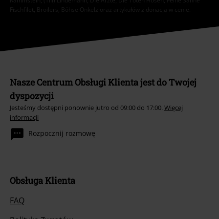
Rammstein, (Till) Lindemann, Die Ärzte, Die Toten Hosen, Feine Sahne
Fischfilet, Broilers, Böhse Onkelz oraz artykułów z donacją w cenie.
Nasze Centrum Obsługi Klienta jest do Twojej
dyspozycji
Jesteśmy dostępni ponownie jutro od 09:00 do 17:00.
Więcej
informacji
Rozpocznij rozmowę
Obsługa Klienta
FAQ