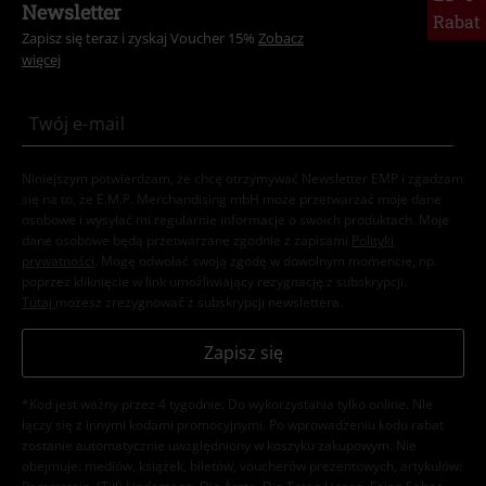
Newsletter
Rabat
Zapisz się teraz i zyskaj Voucher 15%
Zobacz
więcej
Niniejszym potwierdzam, że chcę otrzymywać Newsletter EMP i zgadzam
się na to, że E.M.P. Merchandising mbH może przetwarzać moje dane
osobowe i wysyłać mi regularnie informacje o swoich produktach. Moje
dane osobowe będą przetwarzane zgodnie z zapisami
Polityki
prywatności
. Mogę odwołać swoją zgodę w dowolnym momencie, np.
poprzez kliknięcie w link umożliwiający rezygnację z subskrypcji.
Tutaj
możesz zrezygnować z subskrypcji newslettera.
Zapisz się
*Kod jest ważny przez 4 tygodnie. Do wykorzystania tylko online. NIe
łączy się z innymi kodami promocyjnymi. Po wprowadzeniu kodu rabat
zostanie automatycznie uwzględniony w koszyku zakupowym. Nie
obejmuje: mediów, książek, biletów, voucherów prezentowych, artykułów: