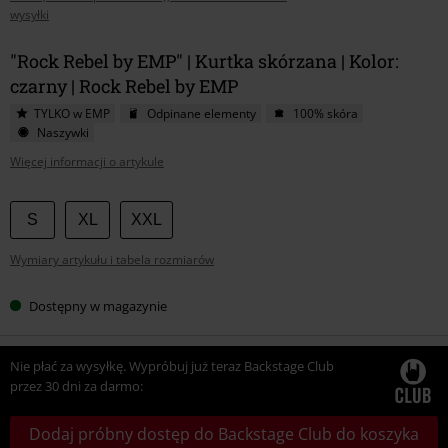
wysyłki
"Rock Rebel by EMP" | Kurtka skórzana | Kolor:
czarny | Rock Rebel by EMP
TYLKO w EMP
Odpinane elementy
100% skóra
Naszywki
Więcej informacji o artykule
Wybierz
S
XL
XXL
swój
Wymiary artykułu i tabela rozmiarów
rozmiar
Dostępny w magazynie
Nie płać za wysyłkę. Wypróbuj już teraz Backstage Club
przez 30 dni za darmo:
Dodaj próbny dostęp do Backstage Club do koszyka