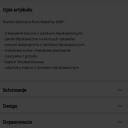
Opis artykułu
Kurtka skórzana Rock Rebel by EMP:
- 2 kieszenie boczne z zamkami błyskawicznymi
- zamki błyskawiczne na końcach rękawów
- kieszeń wewnętrzna z zamkiem błyskawicznym
- metalowe oczka i metalowe pierścienie
- naszywka z przodu
- kaptur dwuwarstwowy
- odpinany kaptur z zamkiem błyskawicznym
Informacje
Numer artykułu
564842
Design
Tytuł:
Rock Rebel by EMP
Rodzaj artykułu
Kurtka skórzana
Brand
Dopasowanie
Rock Rebel by EMP