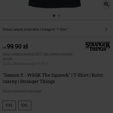
Zobacz więcej artykułów z kategorii "T-Shirt"
99.90 zł
od
Cena (zawiera podatek VAT), Nie zawiera kosztów
wysyłki
30 dni - Najlepsza cena
:
62.34 zł
"Season 5 - WSQK The Squawk" | T-Shirt | Kolor:
czarny | Stranger Things
Więcej informacji o artykule
Wybierz
XXL
5XL
swój