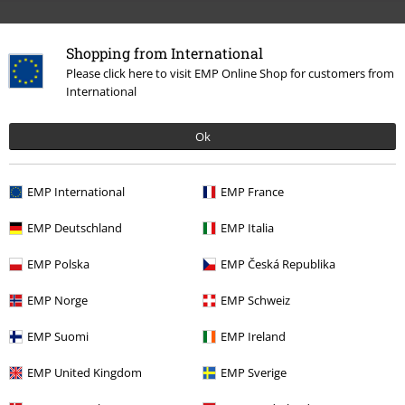
Więcej kategorii. Więcej możliwości.
Shopping from International
Mężczyźni
Odzież
Koszulki & topy
Koszulki
Please click here to visit EMP Online Shop for customers from
International
Rozrywka
Ok
Wyprzedaż %
Mężczyźni
Odzież
Koszulki & topy
Odzież
Koszulki i Topy
Koszulki
EMP International
EMP France
Duże rozmiary
Koszulki i Topy
Koszulki
EMP Deutschland
EMP Italia
EMP Polska
EMP Česká Republika
15%
EMP Norge
EMP Schweiz
Newsletter
Rabat
Zapisz się teraz i zyskaj Voucher 15%
Zobacz
EMP Suomi
EMP Ireland
więcej
EMP United Kingdom
EMP Sverige