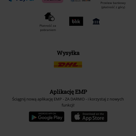
Przelew bankowy
(płatność z góry)
Płatność za
pobraniem
Wysyłka
Aplikację EMP
Ściągnij nową aplikację EMP - ZA DARMO - i korzystaj z nowych
funkcji!