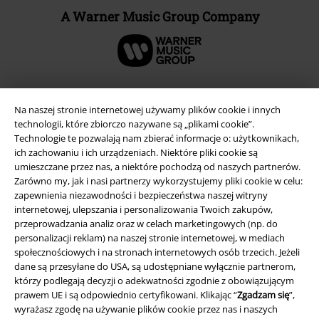
A Warner Music Group Company
Na naszej stronie internetowej używamy plików cookie i innych
technologii, które zbiorczo nazywane są „plikami cookie”.
Technologie te pozwalają nam zbierać informacje o: użytkownikach,
ich zachowaniu i ich urządzeniach. Niektóre pliki cookie są
umieszczane przez nas, a niektóre pochodzą od naszych partnerów.
Zarówno my, jak i nasi partnerzy wykorzystujemy pliki cookie w celu:
zapewnienia niezawodności i bezpieczeństwa naszej witryny
internetowej, ulepszania i personalizowania Twoich zakupów,
Informacje prawne
przeprowadzania analiz oraz w celach marketingowych (np. do
personalizacji reklam) na naszej stronie internetowej, w mediach
Regulamin
społecznościowych i na stronach internetowych osób trzecich. Jeżeli
dane są przesyłane do USA, są udostępniane wyłącznie partnerom,
Dane firmy
którzy podlegają decyzji o adekwatności zgodnie z obowiązującym
prawem UE i są odpowiednio certyfikowani. Klikając “
Zgadzam się
”,
wyrażasz zgodę na używanie plików cookie przez nas i naszych
Polityka prywatności