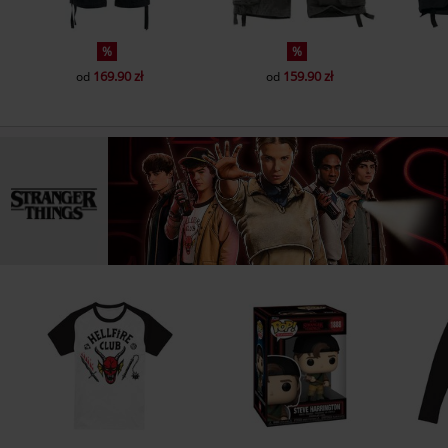
%
%
169.90 zł
159.90 zł
od
od