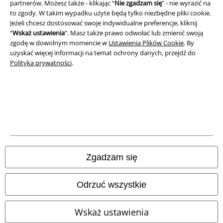
partnerów. Możesz także - klikając “
Nie zgadzam się
” - nie wyrazić na
to zgody. W takim wypadku użyte będą tylko niezbędne pliki cookie.
Unieszkodliwianie odpadów i ochrona środowiska
Jeżeli chcesz dostosować swoje indywidualne preferencje, kliknij
“
Wskaż ustawienia
”. Masz także prawo odwołać lub zmienić swoją
Deklaracja Zgodności
zgodę w dowolnym momencie w
Ustawienia Plików Cookie
. By
uzyskać więcej informacji na temat ochrony danych, przejdź do
Informacje dotyczące dostępności
Polityka prywatności
.
Ustawienia Plików Cookie
Skorzystaj z prawa do odstąpienia od umowy
Wszystkie ceny zawierają podatek VAT. Nie zawierają
kosztów
wysyłki.
© 1986-2026 E.M.P. Merchandising HGmbH
Zgadzam się
Odrzuć wszystkie
Sklepy internetowe EMP
Wskaż ustawienia