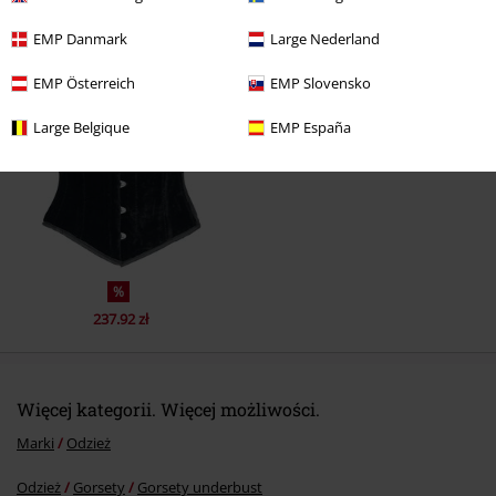
EMP Danmark
Large Nederland
Ostatnia wizyta
EMP Österreich
EMP Slovensko
Large Belgique
EMP España
%
237.92 zł
Więcej kategorii. Więcej możliwości.
Marki
Odzież
Odzież
Gorsety
Gorsety underbust