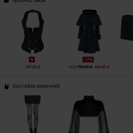
Dublin 22
D22 P3K7 Dublin
Ireland
info@fusionformations.ie
%
-37%
237.92 zł
RCD
755.99 zł
469.90 zł
Inni także zamawiali