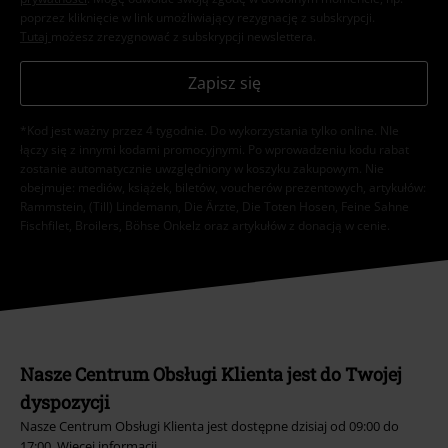
poprzez kliknięcie w link umożliwiający rezygnację z subskrypcji.
Tutaj
możesz zrezygnować z subskrypcji newslettera.
Zapisz się
*Kod jest ważny przez 4 tygodnie. Do wykorzystania tylko online. NIe
łączy się z innymi kodami promocyjnymi. Po wprowadzeniu kodu rabat
zostanie automatycznie uwzględniony w koszyku zakupowym. Nie
obejmuje: mediów, książek, biletów, voucherów prezentowych, artykułów:
Rammstein, (Till) Lindemann, Die Ärzte, Die Toten Hosen, Feine Sahne
Fischfilet, Broilers, Böhse Onkelz oraz artykułów z donacją w cenie.
Nasze Centrum Obsługi Klienta jest do Twojej
dyspozycji
Nasze Centrum Obsługi Klienta jest dostępne dzisiaj od 09:00 do
17:00.
Więcej informacji