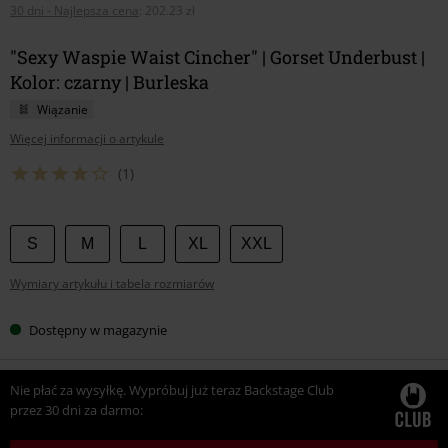
30 dni - Najlepsza cena
:
202.23 zł
"Sexy Waspie Waist Cincher" | Gorset Underbust |
Kolor: czarny | Burleska
Wiązanie
Więcej informacji o artykule
(1)
Wybierz
S
M
L
XL
XXL
swój
Wymiary artykułu i tabela rozmiarów
rozmiar
Dostępny w magazynie
Nie płać za wysyłkę. Wypróbuj już teraz Backstage Club
przez 30 dni za darmo: