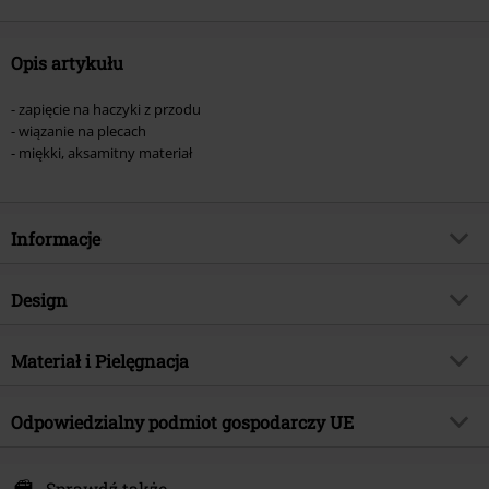
Opis artykułu
- zapięcie na haczyki z przodu
- wiązanie na plecach
- miękki, aksamitny materiał
Informacje
Numer artykułu
465545
Design
Tytuł:
Sexy Waspie Waist Cincher
Rodzaj artykułu
Gorset Underbust
Brand
Materiał i Pielęgnacja
Burleska
Wzór
Jednolity
Kategoria produktu
Basics, Casual, Gothic, Rockwear
Materiał wierzchni
100% poliester
Detale
Odpowiedzialny podmiot gospodarczy UE
Wiązanie
Data premiery
2020-08-19
Instrukcje użytkowania
Pranie ręczne
Kolor
czarny
Płeć
Kobiety
Landscape House
Podszewka
100% bawełna
Baldonell Business Park
Sprawdź także