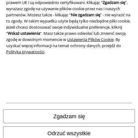
prawem UE i są odpowiednio certyfikowani. Klikając “
Zgadzam się
”,
wyrażasz zgodę na używanie plików cookie przez nas i naszych
partnerów. Możesz także - klikając “
Nie zgadzam się
” - nie wyrazić na
to zgody. W takim wypadku użyte będą tylko niezbędne pliki cookie.
Jeżeli chcesz dostosować swoje indywidualne preferencje, kliknij
“
Wskaż ustawienia
”. Masz także prawo odwołać lub zmienić swoją
zgodę w dowolnym momencie w
Ustawienia Plików Cookie
. By
uzyskać więcej informacji na temat ochrony danych, przejdź do
Polityka prywatności
.
Informacje prawne
Regulamin
Dane firmy
Polityka prywatności
Unieszkodliwianie odpadów i ochrona środowiska
Zgadzam się
Deklaracja Zgodności
Odrzuć wszystkie