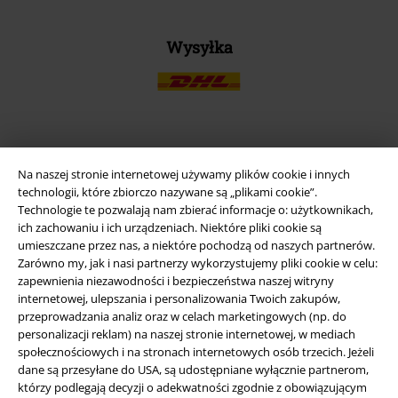
Wysyłka
Aplikację EMP
Na naszej stronie internetowej używamy plików cookie i innych
Ściągnij nową aplikację EMP - ZA DARMO - i korzystaj z nowych
technologii, które zbiorczo nazywane są „plikami cookie”.
funkcji!
Technologie te pozwalają nam zbierać informacje o: użytkownikach,
ich zachowaniu i ich urządzeniach. Niektóre pliki cookie są
umieszczane przez nas, a niektóre pochodzą od naszych partnerów.
Zarówno my, jak i nasi partnerzy wykorzystujemy pliki cookie w celu:
zapewnienia niezawodności i bezpieczeństwa naszej witryny
internetowej, ulepszania i personalizowania Twoich zakupów,
A Warner Music Group Company
przeprowadzania analiz oraz w celach marketingowych (np. do
personalizacji reklam) na naszej stronie internetowej, w mediach
społecznościowych i na stronach internetowych osób trzecich. Jeżeli
dane są przesyłane do USA, są udostępniane wyłącznie partnerom,
którzy podlegają decyzji o adekwatności zgodnie z obowiązującym