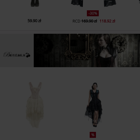
-30%
59.90 zł
RCD
169.90 zł
118.92 zł
%