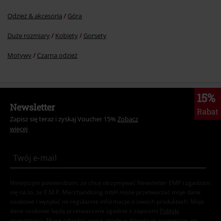
Odzież & akcesoria
Góra
Duże rozmiary
Kobiety
Gorsety
Motywy
Czarna odzież
15%
Newsletter
Rabat
Zapisz się teraz i zyskaj Voucher 15%
Zobacz
więcej
Niniejszym potwierdzam, że chcę otrzymywać Newsletter EMP i zgadzam
się na to, że E.M.P. Merchandising mbH może przetwarzać moje dane
osobowe i wysyłać mi regularnie informacje o swoich produktach. Moje
dane osobowe będą przetwarzane zgodnie z zapisami
Polityki
prywatności
. Mogę odwołać swoją zgodę w dowolnym momencie, np.