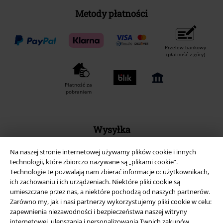
Metody płatności
Przelew bankowy
(płatność z góry)
Płatność za
pobraniem
Wysyłka
Na naszej stronie internetowej używamy plików cookie i innych
technologii, które zbiorczo nazywane są „plikami cookie”.
Technologie te pozwalają nam zbierać informacje o: użytkownikach,
ich zachowaniu i ich urządzeniach. Niektóre pliki cookie są
umieszczane przez nas, a niektóre pochodzą od naszych partnerów.
Aplikację EMP
Zarówno my, jak i nasi partnerzy wykorzystujemy pliki cookie w celu:
Ściągnij nową aplikację EMP - ZA DARMO - i korzystaj z nowych
zapewnienia niezawodności i bezpieczeństwa naszej witryny
funkcji!
internetowej, ulepszania i personalizowania Twoich zakupów,