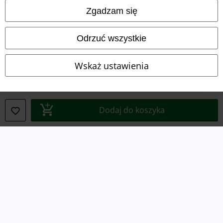
Zgadzam się
Dane firmy
Odrzuć wszystkie
Polityka prywatności
Unieszkodliwianie odpadów i ochrona środowiska
Wskaż ustawienia
Deklaracja Zgodności
Informacje dotyczące dostępności
Dodaj do koszyka
Ustawienia Plików Cookie
Skorzystaj z prawa do odstąpienia od umowy
Wszystkie ceny zawierają podatek VAT. Nie zawierają
kosztów
wysyłki.
© 1986-2026 E.M.P. Merchandising HGmbH