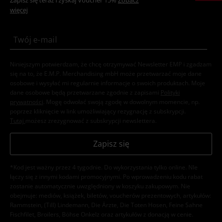
Zapisz się teraz i zyskaj Voucher 15%
Zobacz
więcej
Niniejszym potwierdzam, że chcę otrzymywać Newsletter EMP i zgadzam
się na to, że E.M.P. Merchandising mbH może przetwarzać moje dane
osobowe i wysyłać mi regularnie informacje o swoich produktach. Moje
dane osobowe będą przetwarzane zgodnie z zapisami
Polityki
prywatności
. Mogę odwołać swoją zgodę w dowolnym momencie, np.
poprzez kliknięcie w link umożliwiający rezygnację z subskrypcji.
Tutaj
możesz zrezygnować z subskrypcji newslettera.
Zapisz się
*Kod jest ważny przez 4 tygodnie. Do wykorzystania tylko online. NIe
łączy się z innymi kodami promocyjnymi. Po wprowadzeniu kodu rabat
zostanie automatycznie uwzględniony w koszyku zakupowym. Nie
obejmuje: mediów, książek, biletów, voucherów prezentowych, artykułów:
Rammstein, (Till) Lindemann, Die Ärzte, Die Toten Hosen, Feine Sahne
Fischfilet, Broilers, Böhse Onkelz oraz artykułów z donacją w cenie.