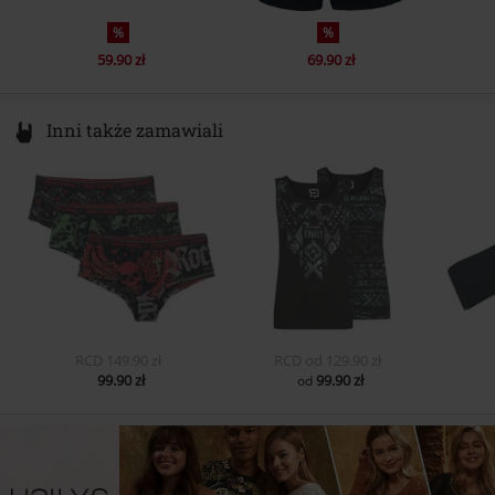
%
%
59.90 zł
69.90 zł
Inni także zamawiali
RCD
149.90 zł
RCD
od
129.90 zł
99.90 zł
99.90 zł
od