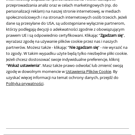
przeprowadzania analiz oraz w celach marketingowych (np. do
personalizacji reklam) na naszej stronie internetowej, w mediach
społecznościowych i na stronach internetowych osób trzecich. Jeżeli
dane są przesyłane do USA, są udostępniane wyłącznie partnerom,
którzy podlegają decyzji o adekwatności zgodnie z obowiązującym
A Warner Music Group Company
prawem UE i są odpowiednio certyfikowani. Klikając “
Zgadzam się
”,
wyrażasz zgodę na używanie plików cookie przez nas i naszych
partnerów. Możesz także - klikając “
Nie zgadzam się
” - nie wyrazić na
to zgody. W takim wypadku użyte będą tylko niezbędne pliki cookie.
Jeżeli chcesz dostosować swoje indywidualne preferencje, kliknij
“
Wskaż ustawienia
”. Masz także prawo odwołać lub zmienić swoją
zgodę w dowolnym momencie w
Ustawienia Plików Cookie
. By
uzyskać więcej informacji na temat ochrony danych, przejdź do
Polityka prywatności
.
Informacje prawne
Regulamin