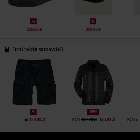
%
%
329.90 zł
369.90 zł
Inni także zamawiali
%
-69%
129.90 zł
RCD
439.90 zł
135.92 zł
RCD
o
od