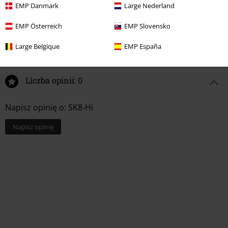
EMP Danmark
Large Nederland
EMP Österreich
EMP Slovensko
%
399.90 zł
329.90 zł
Large Belgique
EMP España
Liczba opinii: 0
Napisz opinię o: SK8-Hi
Napisz opinię