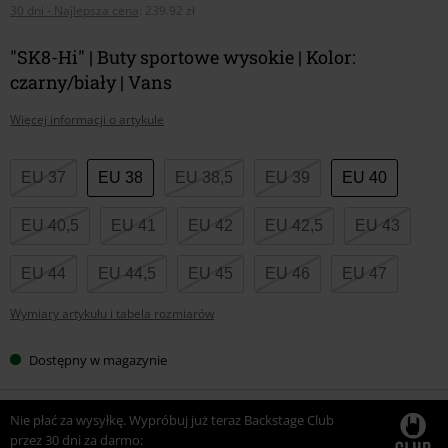
30 dni - Najlepsza cena
:
239.92 zł
"SK8-Hi" | Buty sportowe wysokie | Kolor:
czarny/biały | Vans
Więcej informacji o artykule
Wybierz
EU 37
EU 38
EU 38,5
EU 39
EU 40
swój
rozmiar
EU 40,5
EU 41
EU 42
EU 42,5
EU 43
EU 44
EU 44,5
EU 45
EU 46
EU 47
Wymiary artykułu i tabela rozmiarów
Dostępny w magazynie
Nie płać za wysyłkę. Wypróbuj już teraz Backstage Club
przez 30 dni za darmo: