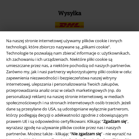
Wysyłka
Na naszej stronie internetowej używamy plików cookie i innych
technologii, które zbiorczo nazywane są „plikami cookie”.
Aplikację EMP
Technologie te pozwalają nam zbierać informacje o: użytkownikach,
ich zachowaniu i ich urządzeniach. Niektóre pliki cookie są
Ściągnij nową aplikację EMP - ZA DARMO - i korzystaj z nowych
umieszczane przez nas, a niektóre pochodzą od naszych partnerów.
funkcji!
Zarówno my, jak i nasi partnerzy wykorzystujemy pliki cookie w celu:
zapewnienia niezawodności i bezpieczeństwa naszej witryny
internetowej, ulepszania i personalizowania Twoich zakupów,
przeprowadzania analiz oraz w celach marketingowych (np. do
personalizacji reklam) na naszej stronie internetowej, w mediach
społecznościowych i na stronach internetowych osób trzecich. Jeżeli
A Warner Music Group Company
dane są przesyłane do USA, są udostępniane wyłącznie partnerom,
którzy podlegają decyzji o adekwatności zgodnie z obowiązującym
prawem UE i są odpowiednio certyfikowani. Klikając “
Zgadzam się
”,
wyrażasz zgodę na używanie plików cookie przez nas i naszych
partnerów. Możesz także - klikając “
Nie zgadzam się
” - nie wyrazić na