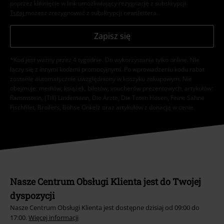
poprzez kliknięcie w link umożliwiający rezygnację z subskrypcji.
Tutaj
możesz zrezygnować z subskrypcji newslettera.
Zapisz się
*Kod jest ważny przez 4 tygodnie. Do wykorzystania tylko online. NIe
łączy się z innymi kodami promocyjnymi. Po wprowadzeniu kodu rabat
zostanie automatycznie uwzględniony w koszyku zakupowym. Nie
obejmuje: mediów, książek, biletów, voucherów prezentowych, artykułów:
Rammstein, (Till) Lindemann, Die Ärzte, Die Toten Hosen, Feine Sahne
Fischfilet, Broilers, Böhse Onkelz oraz artykułów z donacją w cenie.
Nasze Centrum Obsługi Klienta jest do Twojej
dyspozycji
Nasze Centrum Obsługi Klienta jest dostępne dzisiaj od 09:00 do
17:00.
Więcej informacji