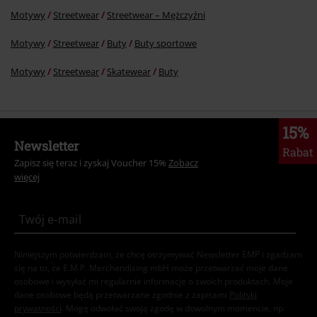
Motywy
Streetwear
Streetwear – Mężczyźni
Motywy
Streetwear
Buty
Buty sportowe
Motywy
Streetwear
Skatewear
Buty
15%
Newsletter
Rabat
Zapisz się teraz i zyskaj Voucher 15%
Zobacz
więcej
Niniejszym potwierdzam, że chcę otrzymywać Newsletter EMP i zgadzam
się na to, że E.M.P. Merchandising mbH może przetwarzać moje dane
osobowe i wysyłać mi regularnie informacje o swoich produktach. Moje
dane osobowe będą przetwarzane zgodnie z zapisami
Polityki
prywatności
. Mogę odwołać swoją zgodę w dowolnym momencie, np.