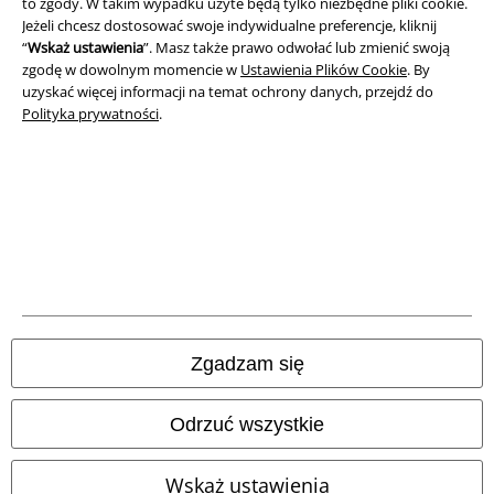
to zgody. W takim wypadku użyte będą tylko niezbędne pliki cookie.
Jeżeli chcesz dostosować swoje indywidualne preferencje, kliknij
“
Wskaż ustawienia
”. Masz także prawo odwołać lub zmienić swoją
zgodę w dowolnym momencie w
Ustawienia Plików Cookie
. By
uzyskać więcej informacji na temat ochrony danych, przejdź do
Polityka prywatności
.
Informacje prawne
Regulamin
Dane firmy
Polityka prywatności
Zgadzam się
Unieszkodliwianie odpadów i ochrona środowiska
Odrzuć wszystkie
Deklaracja Zgodności
Wskaż ustawienia
Informacje dotyczące dostępności