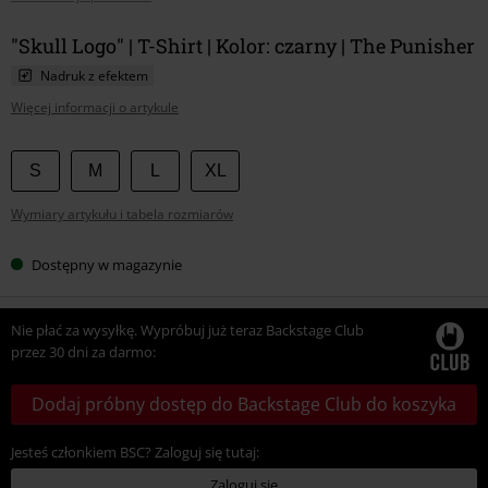
"Skull Logo" | T-Shirt | Kolor: czarny | The Punisher
Nadruk z efektem
Więcej informacji o artykule
Wybierz
S
M
L
XL
swój
Wymiary artykułu i tabela rozmiarów
rozmiar
Dostępny w magazynie
Nie płać za wysyłkę. Wypróbuj już teraz Backstage Club
przez 30 dni za darmo:
Dodaj próbny dostęp do Backstage Club do koszyka
Jesteś członkiem BSC? Zaloguj się tutaj:
Zaloguj się