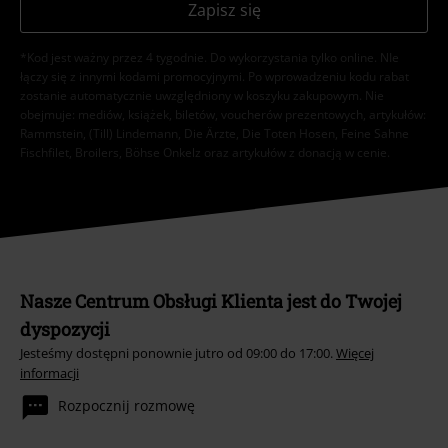
Zapisz się
*Kod jest ważny przez 4 tygodnie. Do wykorzystania tylko online. NIe
łączy się z innymi kodami promocyjnymi. Po wprowadzeniu kodu rabat
zostanie automatycznie uwzględniony w koszyku zakupowym. Nie
obejmuje: mediów, książek, biletów, voucherów prezentowych, artykułów:
Rammstein, (Till) Lindemann, Die Ärzte, Die Toten Hosen, Feine Sahne
Fischfilet, Broilers, Böhse Onkelz oraz artykułów z donacją w cenie.
Nasze Centrum Obsługi Klienta jest do Twojej
dyspozycji
Jesteśmy dostępni ponownie jutro od 09:00 do 17:00.
Więcej
informacji
Rozpocznij rozmowę