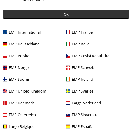
Ok
EMP International
EMP France
EMP Deutschland
EMP Italia
EMP Polska
EMP Česká Republika
99.90 zł
EMP Norge
EMP Schweiz
EMP Suomi
EMP Ireland
Więcej kategorii. Więcej możliwości.
EMP United Kingdom
EMP Sverige
Mężczyźni
Odzież
Koszulki & topy
Koszulki
EMP Danmark
Large Nederland
Odzież & akcesoria
Góra
Koszulki
EMP Österreich
EMP Slovensko
Motywy
Czarna odzież
Czarne koszulki
Large Belgique
EMP España
Odzież
Koszulki i Topy
Koszulki