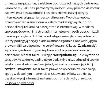
umieszczane przez nas, a niektóre pochodzą od naszych partnerów.
Zarówno my, jak i nasi partnerzy wykorzystujemy pliki cookie w celu:
zapewnienia niezawodności i bezpieczeństwa naszej witryny
internetowej, ulepszania i personalizowania Twoich zakupów,
przeprowadzania analiz oraz w celach marketingowych (np. do
personalizacji reklam) na naszej stronie internetowej, w mediach
Informacje prawne
społecznościowych i na stronach internetowych osób trzecich. Jeżeli
Regulamin
dane są przesyłane do USA, są udostępniane wyłącznie partnerom,
którzy podlegają decyzji o adekwatności zgodnie z obowiązującym
prawem UE i są odpowiednio certyfikowani. Klikając “
Zgadzam się
”,
Dane firmy
wyrażasz zgodę na używanie plików cookie przez nas i naszych
partnerów. Możesz także - klikając “
Nie zgadzam się
” - nie wyrazić na
Polityka prywatności
to zgody. W takim wypadku użyte będą tylko niezbędne pliki cookie.
Jeżeli chcesz dostosować swoje indywidualne preferencje, kliknij
Unieszkodliwianie odpadów i ochrona środowiska
“
Wskaż ustawienia
”. Masz także prawo odwołać lub zmienić swoją
zgodę w dowolnym momencie w
Ustawienia Plików Cookie
. By
Deklaracja Zgodności
uzyskać więcej informacji na temat ochrony danych, przejdź do
Polityka prywatności
.
Informacje dotyczące dostępności
Ustawienia Plików Cookie