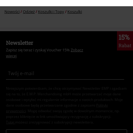
Nowości
Odzież
Koszulki i Topy
Koszulki
15%
Newsletter
Rabat
Zapisz się teraz i zyskaj Voucher 15%
Zobacz
więcej
Niniejszym potwierdzam, że chcę otrzymywać Newsletter EMP i zgadzam
się na to, że E.M.P. Merchandising mbH może przetwarzać moje dane
osobowe i wysyłać mi regularnie informacje o swoich produktach. Moje
dane osobowe będą przetwarzane zgodnie z zapisami
Polityki
prywatności
. Mogę odwołać swoją zgodę w dowolnym momencie, np.
poprzez kliknięcie w link umożliwiający rezygnację z subskrypcji.
Tutaj
możesz zrezygnować z subskrypcji newslettera.