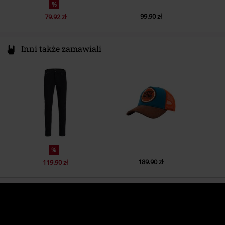
%
99.90 zł
79.92 zł
Inni także zamawiali
%
189.90 zł
119.90 zł