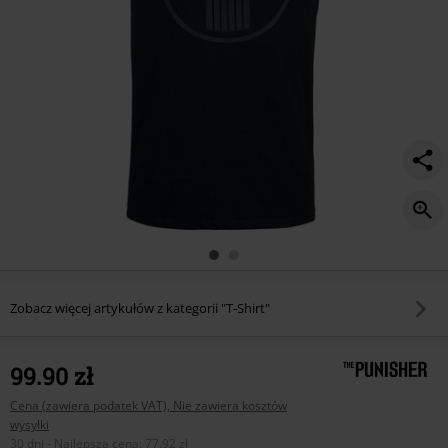
Zobacz więcej artykułów z kategorii "T-Shirt"
99.90 zł
Cena (zawiera podatek VAT), Nie zawiera kosztów
wysyłki
30 dni - Najlepsza cena
:
77.92 zł