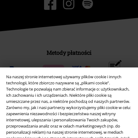
Metody płatności
Przelew bankowy
Na naszej stronie internetowej używamy plików cookie i innych
(płatność z góry)
technologii, które zbiorczo nazywane są „plikami cookie”.
Technologie te pozwalają nam zbierać informacje o: użytkownikach,
ich zachowaniu i ich urządzeniach. Niektóre pliki cookie są
Płatność za
umieszczane przez nas, a niektóre pochodzą od naszych partnerów.
pobraniem
Zarówno my, jak i nasi partnerzy wykorzystujemy pliki cookie w celu:
zapewnienia niezawodności i bezpieczeństwa naszej witryny
internetowej, ulepszania i personalizowania Twoich zakupów,
Wysyłka
przeprowadzania analiz oraz w celach marketingowych (np. do
personalizacji reklam) na naszej stronie internetowej, w mediach