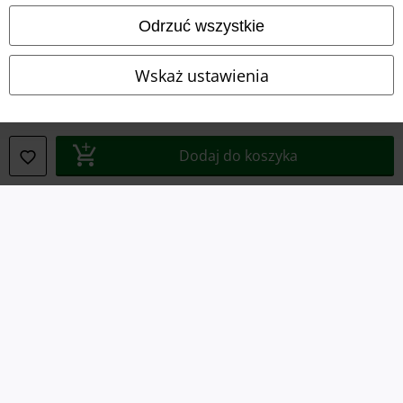
Odrzuć wszystkie
Wskaż ustawienia
Informacje prawne
Regulamin
Dodaj do koszyka
Dane firmy
Polityka prywatności
Unieszkodliwianie odpadów i ochrona środowiska
Deklaracja Zgodności
Informacje dotyczące dostępności
Ustawienia Plików Cookie
Skorzystaj z prawa do odstąpienia od umowy