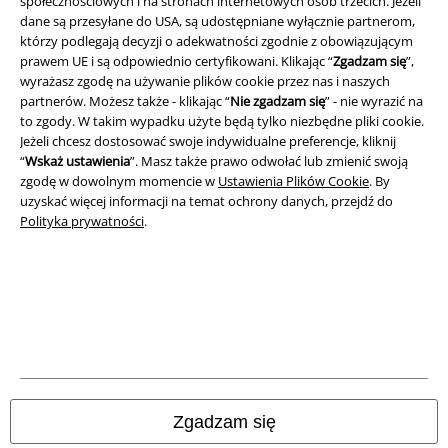
społecznościowych i na stronach internetowych osób trzecich. Jeżeli
dane są przesyłane do USA, są udostępniane wyłącznie partnerom,
którzy podlegają decyzji o adekwatności zgodnie z obowiązującym
prawem UE i są odpowiednio certyfikowani. Klikając “
Zgadzam się
”,
wyrażasz zgodę na używanie plików cookie przez nas i naszych
Aplikację EMP
partnerów. Możesz także - klikając “
Nie zgadzam się
” - nie wyrazić na
Ściągnij nową aplikację EMP - ZA DARMO - i korzystaj z nowych
to zgody. W takim wypadku użyte będą tylko niezbędne pliki cookie.
funkcji!
Jeżeli chcesz dostosować swoje indywidualne preferencje, kliknij
“
Wskaż ustawienia
”. Masz także prawo odwołać lub zmienić swoją
zgodę w dowolnym momencie w
Ustawienia Plików Cookie
. By
uzyskać więcej informacji na temat ochrony danych, przejdź do
Polityka prywatności
.
A Warner Music Group Company
Zgadzam się