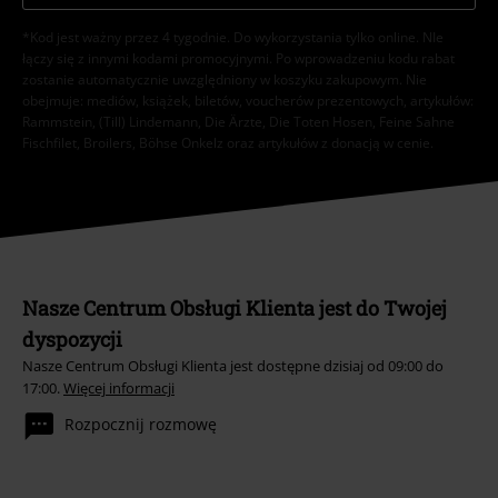
*Kod jest ważny przez 4 tygodnie. Do wykorzystania tylko online. NIe
łączy się z innymi kodami promocyjnymi. Po wprowadzeniu kodu rabat
zostanie automatycznie uwzględniony w koszyku zakupowym. Nie
obejmuje: mediów, książek, biletów, voucherów prezentowych, artykułów:
Rammstein, (Till) Lindemann, Die Ärzte, Die Toten Hosen, Feine Sahne
Fischfilet, Broilers, Böhse Onkelz oraz artykułów z donacją w cenie.
Nasze Centrum Obsługi Klienta jest do Twojej
dyspozycji
Nasze Centrum Obsługi Klienta jest dostępne dzisiaj od 09:00 do
17:00.
Więcej informacji
Rozpocznij rozmowę