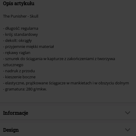
Opis artykułu
The Punisher - Skull
- długość: regularna
- krój; standardowy
- dekolt: okrągły
- przyjemnie miękki materiał
- rękawy raglan
- sznurek do ściągania w kapturze z zakończeniami z tworzywa
sztucznego
- nadruk z przodu
- kieszenie boczne
- elastyczne, prążkowane ściągacze w mankietach i w obszyciu dolnym
- gramatura: 280 g/mkw.
Informacje
Numer artykułu
570405
Design