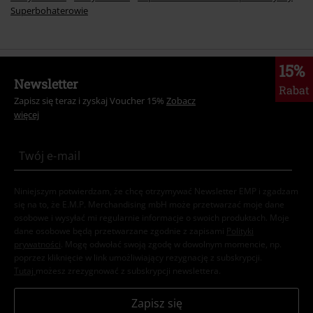
Superbohaterowie
15%
Newsletter
Rabat
Zapisz się teraz i zyskaj Voucher 15%
Zobacz
więcej
Niniejszym potwierdzam, że chcę otrzymywać Newsletter EMP i zgadzam
się na to, że E.M.P. Merchandising mbH może przetwarzać moje dane
osobowe i wysyłać mi regularnie informacje o swoich produktach. Moje
dane osobowe będą przetwarzane zgodnie z zapisami
Polityki
prywatności
. Mogę odwołać swoją zgodę w dowolnym momencie, np.
poprzez kliknięcie w link umożliwiający rezygnację z subskrypcji.
Tutaj
możesz zrezygnować z subskrypcji newslettera.
Zapisz się