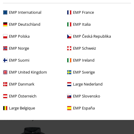
EMP International
EMP France
Liczba opinii: 0
EMP Deutschland
EMP Italia
Napisz opinię o: Skull
EMP Polska
EMP Česká Republika
Napisz opinię
EMP Norge
EMP Schweiz
EMP Suomi
EMP Ireland
EMP United Kingdom
EMP Sverige
EMP Danmark
Large Nederland
EMP Österreich
EMP Slovensko
Large Belgique
EMP España
Ostatnia wizyta