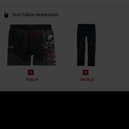
Inni także zamawiali
%
%
79.92 zł
189.90 zł