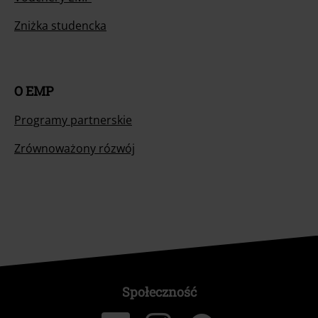
Zniżka studencka
O EMP
Programy partnerskie
Zrównoważony rózwój
Społeczność