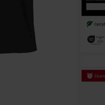
Certy
Ekstra
Kod vou
Obowiązuje d
Tylko online. 