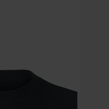
Rabat zostani
realizacji zam
Nie łączy się 
itp.), książek
Böhse Onkelz, 
cenie.