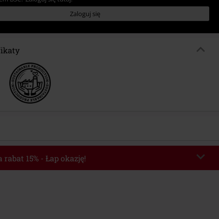
Zaloguj się
fikaty
 rabat 15% - Łap okazję!
chera
WEEKEND
Skopiuj kod
o 2026-08-09
Minimalna wartość zamówienia: 219.90 zł.