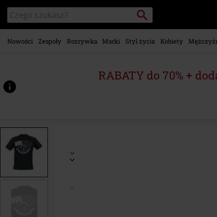
Przejdź do
Szukaj
Wyszukaj
głównej
katalog
zawartości
Nowości
Zespoły
Rozrywka
Marki
Styl życia
Kobiety
Mężczyź
RABATY do 70% + dod
https://www.emp-
shop.pl/p/skullwing-
ribbon/491262.html