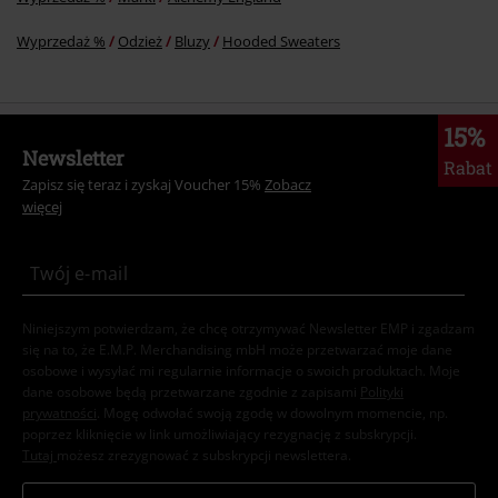
Wyprzedaż %
Odzież
Bluzy
Hooded Sweaters
15%
Newsletter
Rabat
Zapisz się teraz i zyskaj Voucher 15%
Zobacz
więcej
Niniejszym potwierdzam, że chcę otrzymywać Newsletter EMP i zgadzam
się na to, że E.M.P. Merchandising mbH może przetwarzać moje dane
osobowe i wysyłać mi regularnie informacje o swoich produktach. Moje
dane osobowe będą przetwarzane zgodnie z zapisami
Polityki
prywatności
. Mogę odwołać swoją zgodę w dowolnym momencie, np.
poprzez kliknięcie w link umożliwiający rezygnację z subskrypcji.
Tutaj
możesz zrezygnować z subskrypcji newslettera.