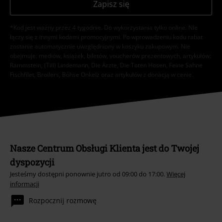
Zapisz się
*Kod jest ważny przez 4 tygodnie. Do wykorzystania tylko online. NIe
łączy się z innymi kodami promocyjnymi. Po wprowadzeniu kodu rabat
zostanie automatycznie uwzględniony w koszyku zakupowym. Nie
obejmuje: mediów, książek, biletów, voucherów prezentowych, artykułów:
Rammstein, (Till) Lindemann, Die Ärzte, Die Toten Hosen, Feine Sahne
Fischfilet, Broilers, Böhse Onkelz oraz artykułów z donacją w cenie.
Nasze Centrum Obsługi Klienta jest do Twojej
dyspozycji
Jesteśmy dostępni ponownie jutro od 09:00 do 17:00.
Więcej
informacji
Rozpocznij rozmowę