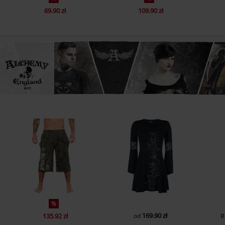
69.90 zł
109.90 zł
%
169.90 zł
135.92 zł
od
R