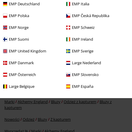
EMP Deutschland
EMP Italia
EMP Polska
EMP Česká Republika
EMP Norge
EMP Schweiz
EMP Suomi
EMP Ireland
EMP United Kingdom
EMP Sverige
219.90 zł
EMP Danmark
Large Nederland
EMP Österreich
EMP Slovensko
Więcej kategorii. Więcej możliwości.
Large Belgique
EMP España
Mężczyźni
Odzież
Bluzy & swetry
Swetry
Marki
Alchemy England
Bluzy
Odzież z kapturem
Bluzy z
kapturem
Nowości
Odzież
Bluzy
Z kapturem
Wyprzedaż %
Marki
Alchemy England