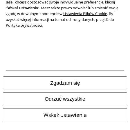
Jeżeli chcesz dostosować swoje indywidualne preferencje, kliknij
“
Wskaż ustawienia
”. Masz także prawo odwołać lub zmienić swoją
zgodę w dowolnym momencie w
Ustawienia Plików Cookie
. By
uzyskać więcej informacji na temat ochrony danych, przejdź do
Polityka prywatności
.
Informacje prawne
Regulamin
Dane firmy
Polityka prywatności
Zgadzam się
Unieszkodliwianie odpadów i ochrona środowiska
Deklaracja Zgodności
Odrzuć wszystkie
Informacje dotyczące dostępności
Wskaż ustawienia
Ustawienia Plików Cookie