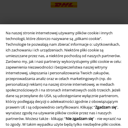
Aplikację EMP
Na naszej stronie internetowej używamy plików cookie i innych
Ściągnij nową aplikację EMP - ZA DARMO - i korzystaj z nowych
technologii, które zbiorczo nazywane są „plikami cookie”.
funkcji!
Technologie te pozwalają nam zbierać informacje o: użytkownikach,
ich zachowaniu i ich urządzeniach. Niektóre pliki cookie są
umieszczane przez nas, a niektóre pochodzą od naszych partnerów.
Zarówno my, jak i nasi partnerzy wykorzystujemy pliki cookie w celu:
zapewnienia niezawodności i bezpieczeństwa naszej witryny
internetowej, ulepszania i personalizowania Twoich zakupów,
A Warner Music Group Company
przeprowadzania analiz oraz w celach marketingowych (np. do
personalizacji reklam) na naszej stronie internetowej, w mediach
społecznościowych i na stronach internetowych osób trzecich. Jeżeli
dane są przesyłane do USA, są udostępniane wyłącznie partnerom,
którzy podlegają decyzji o adekwatności zgodnie z obowiązującym
prawem UE i są odpowiednio certyfikowani. Klikając “
Zgadzam się
”,
wyrażasz zgodę na używanie plików cookie przez nas i naszych
partnerów. Możesz także - klikając “
Nie zgadzam się
” - nie wyrazić na
to zgody. W takim wypadku użyte będą tylko niezbędne pliki cookie.