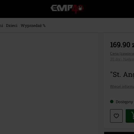
EMP
-
Merch
dla
ni
Dzieci
Wyprzedaż %
Fanów:
Muzyki,
Filmów,
169.90 
Seriali
i
Cena (zawiera
30 dni - Najle
Gier
-
Moda
"St. An
Alternatywna.
Więcej informa
Dostępny