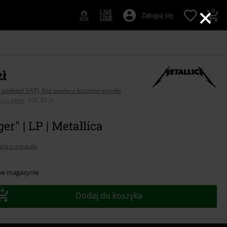
×
0
Zaloguj się
zł
 podatek VAT), Nie zawiera kosztów wysyłki
psza cena
:
135.92 zł
ger" | LP | Metallica
cji o artykule
 w magazynie
Dodaj do koszyka