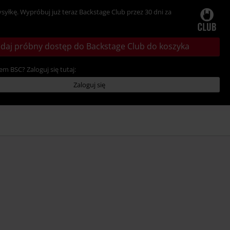
ysyłkę. Wypróbuj już teraz Backstage Club przez 30 dni za
daj próbny dostęp do Backstage Club do koszyka
em BSC? Zaloguj się tutaj:
Zaloguj się