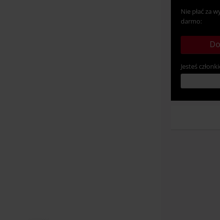
Nie płać za w
darmo:
Do
Jesteś członki