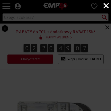
×
EMP
0
-
Merch
Szukaj
Wyszukaj
dla
katalog
Fanów:
Muzyki,
RABATY do 70% + dodatkowy RABAT 15%*
Filmów,
HAPPY WEEKEND
Seriali
i
0
2
2
0
4
9
0
7
6
0
2
2
0
4
9
0
6
0
0
8
7
Gier
-
Chwyć teraz!
Moda
Skopiuj kod
WEEKEND
Alternatywna.
https://www.emp-
shop.pl/p/stage/603366St.html