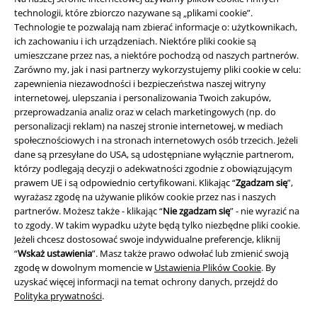
technologii, które zbiorczo nazywane są „plikami cookie”.
Technologie te pozwalają nam zbierać informacje o: użytkownikach,
ich zachowaniu i ich urządzeniach. Niektóre pliki cookie są
umieszczane przez nas, a niektóre pochodzą od naszych partnerów.
Zarówno my, jak i nasi partnerzy wykorzystujemy pliki cookie w celu:
zapewnienia niezawodności i bezpieczeństwa naszej witryny
internetowej, ulepszania i personalizowania Twoich zakupów,
przeprowadzania analiz oraz w celach marketingowych (np. do
Informacje prawne
personalizacji reklam) na naszej stronie internetowej, w mediach
społecznościowych i na stronach internetowych osób trzecich. Jeżeli
Regulamin
dane są przesyłane do USA, są udostępniane wyłącznie partnerom,
którzy podlegają decyzji o adekwatności zgodnie z obowiązującym
Dane firmy
prawem UE i są odpowiednio certyfikowani. Klikając “
Zgadzam się
”,
wyrażasz zgodę na używanie plików cookie przez nas i naszych
partnerów. Możesz także - klikając “
Nie zgadzam się
” - nie wyrazić na
Polityka prywatności
to zgody. W takim wypadku użyte będą tylko niezbędne pliki cookie.
Jeżeli chcesz dostosować swoje indywidualne preferencje, kliknij
Unieszkodliwianie odpadów i ochrona środowiska
“
Wskaż ustawienia
”. Masz także prawo odwołać lub zmienić swoją
zgodę w dowolnym momencie w
Ustawienia Plików Cookie
. By
Deklaracja Zgodności
uzyskać więcej informacji na temat ochrony danych, przejdź do
Polityka prywatności
.
Informacje dotyczące dostępności