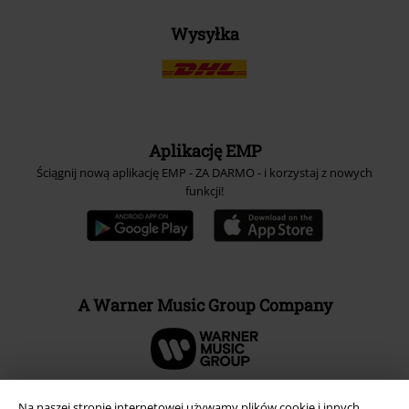
Wysyłka
Aplikację EMP
Ściągnij nową aplikację EMP - ZA DARMO - i korzystaj z nowych
funkcji!
A Warner Music Group Company
Na naszej stronie internetowej używamy plików cookie i innych