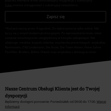
poprzez kliknięcie w link umożliwiający rezygnację z subskrypcji.
Tutaj
możesz zrezygnować z subskrypcji newslettera.
Zapisz się
*Kod jest ważny przez 4 tygodnie. Do wykorzystania tylko online. NIe
łączy się z innymi kodami promocyjnymi. Po wprowadzeniu kodu rabat
zostanie automatycznie uwzględniony w koszyku zakupowym. Nie
obejmuje: mediów, książek, biletów, voucherów prezentowych, artykułów:
Rammstein, (Till) Lindemann, Die Ärzte, Die Toten Hosen, Feine Sahne
Fischfilet, Broilers, Böhse Onkelz oraz artykułów z donacją w cenie.
Nasze Centrum Obsługi Klienta jest do Twojej
dyspozycji
Będziemy dostępni ponownie: Poniedziałek od 09:00 do 17:00.
Więcej
informacji