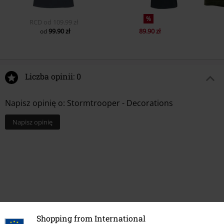
%
RCD
od
109.99 zł
99.90 zł
89.90 zł
od
Liczba opinii: 0
Napisz opinię o: Stormtrooper - Decorations
Napisz opinię
Shopping from International