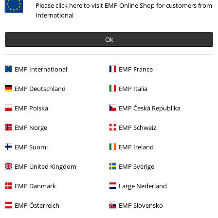
Please click here to visit EMP Online Shop for customers from
International
Ostatnia wizyta
Ok
EMP International
EMP France
EMP Deutschland
EMP Italia
EMP Polska
EMP Česká Republika
-36%
EMP Norge
EMP Schweiz
RCD
109.90 zł
69.90 zł
EMP Suomi
EMP Ireland
EMP United Kingdom
EMP Sverige
Więcej kategorii. Więcej możliwości.
EMP Danmark
Large Nederland
Mężczyźni
Odzież
Koszulki & topy
Koszulki
EMP Österreich
EMP Slovensko
Wyprzedaż %
OUTLET
Koszulki