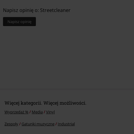
Data premiery
2025-03-14
Germany
Napisz opinię o: Streetcleaner
info@edel.com
Napisz opinię
Więcej kategorii. Więcej możliwości.
Wyprzedaż %
Media
Vinyl
Zespoły
Gatunki muzyczne
Industrial