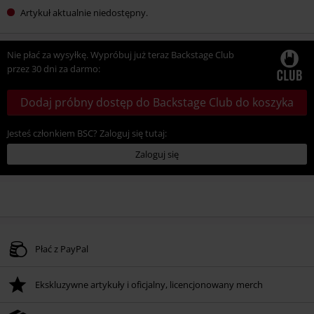
Artykuł aktualnie niedostępny.
Nie płać za wysyłkę. Wypróbuj już teraz Backstage Club
przez 30 dni za darmo:
Dodaj próbny dostęp do Backstage Club do koszyka
Jesteś członkiem BSC? Zaloguj się tutaj:
Zaloguj się
Płać z PayPal
Ekskluzywne artykuły i oficjalny, licencjonowany merch