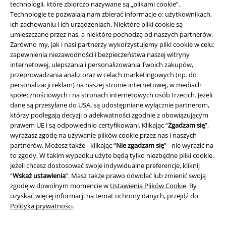
technologii, które zbiorczo nazywane są „plikami cookie”.
Technologie te pozwalają nam zbierać informacje o: użytkownikach,
ich zachowaniu i ich urządzeniach. Niektóre pliki cookie są
umieszczane przez nas, a niektóre pochodzą od naszych partnerów.
Zarówno my, jak i nasi partnerzy wykorzystujemy pliki cookie w celu:
zapewnienia niezawodności i bezpieczeństwa naszej witryny
Informacje prawne
internetowej, ulepszania i personalizowania Twoich zakupów,
przeprowadzania analiz oraz w celach marketingowych (np. do
Regulamin
personalizacji reklam) na naszej stronie internetowej, w mediach
społecznościowych i na stronach internetowych osób trzecich. Jeżeli
Dane firmy
dane są przesyłane do USA, są udostępniane wyłącznie partnerom,
którzy podlegają decyzji o adekwatności zgodnie z obowiązującym
prawem UE i są odpowiednio certyfikowani. Klikając “
Zgadzam się
”,
Polityka prywatności
wyrażasz zgodę na używanie plików cookie przez nas i naszych
partnerów. Możesz także - klikając “
Nie zgadzam się
” - nie wyrazić na
Unieszkodliwianie odpadów i ochrona środowiska
to zgody. W takim wypadku użyte będą tylko niezbędne pliki cookie.
Jeżeli chcesz dostosować swoje indywidualne preferencje, kliknij
Deklaracja Zgodności
“
Wskaż ustawienia
”. Masz także prawo odwołać lub zmienić swoją
zgodę w dowolnym momencie w
Ustawienia Plików Cookie
. By
Informacje dotyczące dostępności
uzyskać więcej informacji na temat ochrony danych, przejdź do
Polityka prywatności
.
Ustawienia Plików Cookie