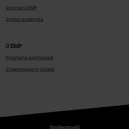
Vouchery EMP
Zniżka studencka
O EMP
Programy partnerskie
Zrównoważony rózwój
Społeczność