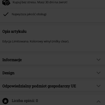
Kupuj bez stresu. Masz 30 dni na zwrot!
Najwyższa jakość obsługi
Opis artykułu
Edycja Limitowana. Kolorowy winyl (milky clear).
Informacje
Numer artykułu
581979
Design
Tytuł:
Streetcleaner
Rodzaj artykułu
LP
Gatunek muzyczny
Odpowiedzialny podmiot gospodarczy UE
Industrial
Media - Format
LP
Kategoria produktu
Zespoły
Edel Music & Entertainment GmbH
Neumühlen 17
Zespół
Liczba opinii: 0
Godflesh
22763 Hamburg