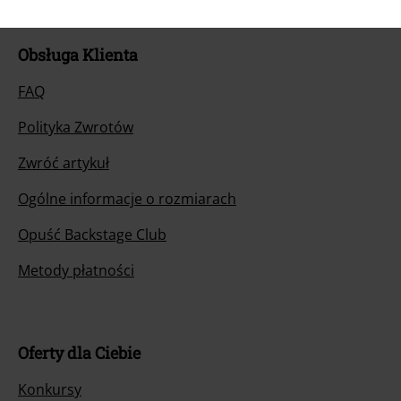
Obsługa Klienta
FAQ
Polityka Zwrotów
Zwróć artykuł
Ogólne informacje o rozmiarach
Opuść Backstage Club
Metody płatności
Oferty dla Ciebie
Konkursy