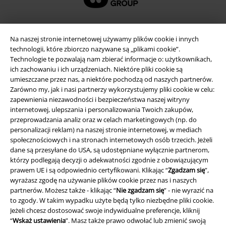
Na naszej stronie internetowej używamy plików cookie i innych
technologii, które zbiorczo nazywane są „plikami cookie”.
Technologie te pozwalają nam zbierać informacje o: użytkownikach,
ich zachowaniu i ich urządzeniach. Niektóre pliki cookie są
umieszczane przez nas, a niektóre pochodzą od naszych partnerów.
Zarówno my, jak i nasi partnerzy wykorzystujemy pliki cookie w celu:
zapewnienia niezawodności i bezpieczeństwa naszej witryny
internetowej, ulepszania i personalizowania Twoich zakupów,
Informacje prawne
przeprowadzania analiz oraz w celach marketingowych (np. do
personalizacji reklam) na naszej stronie internetowej, w mediach
Regulamin
społecznościowych i na stronach internetowych osób trzecich. Jeżeli
dane są przesyłane do USA, są udostępniane wyłącznie partnerom,
Dane firmy
którzy podlegają decyzji o adekwatności zgodnie z obowiązującym
prawem UE i są odpowiednio certyfikowani. Klikając “
Zgadzam się
”,
wyrażasz zgodę na używanie plików cookie przez nas i naszych
Polityka prywatności
partnerów. Możesz także - klikając “
Nie zgadzam się
” - nie wyrazić na
to zgody. W takim wypadku użyte będą tylko niezbędne pliki cookie.
Unieszkodliwianie odpadów i ochrona środowiska
Jeżeli chcesz dostosować swoje indywidualne preferencje, kliknij
“
Wskaż ustawienia
”. Masz także prawo odwołać lub zmienić swoją