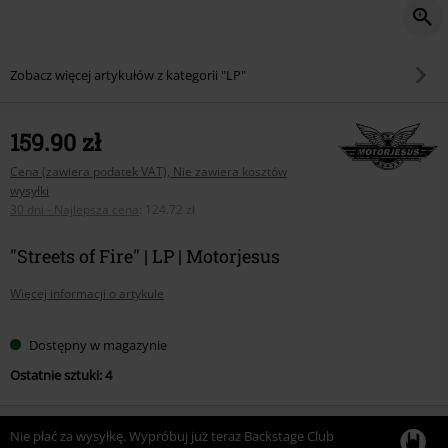
Zobacz więcej artykułów z kategorii "LP"
159.90 zł
Cena (zawiera podatek VAT), Nie zawiera kosztów
wysyłki
30 dni - Najlepsza cena
:
124.72 zł
"Streets of Fire" | LP | Motorjesus
Więcej informacji o artykule
Dostępny w magazynie
Ostatnie sztuki: 4
Nie płać za wysyłkę. Wypróbuj już teraz Backstage Club