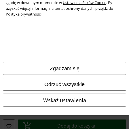
Deklaracja Zgodności
zgodę w dowolnym momencie w
Ustawienia Plików Cookie
. By
uzyskać więcej informacji na temat ochrony danych, przejdź do
Informacje dotyczące dostępności
Polityka prywatności
.
Ustawienia Plików Cookie
Skorzystaj z prawa do odstąpienia od umowy
Wszystkie ceny zawierają podatek VAT. Nie zawierają
kosztów
wysyłki.
© 1986-2026 E.M.P. Merchandising HGmbH
Zgadzam się
Odrzuć wszystkie
Sklepy internetowe EMP
Wskaż ustawienia
EMP International
EMP France
Dodaj do koszyka