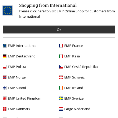
Shopping from International
Zespoły
Media
Winyl
Please click here to visit EMP Online Shop for customers from
International
Zespoły
Top Bands
Motorjesus
Ok
Zespoły
Gatunki muzyczne
Rock
Zespoły
Gatunki muzyczne
Hard Rock
EMP International
EMP France
EMP Deutschland
EMP Italia
15%
EMP Polska
EMP Česká Republika
Newsletter
Rabat
Zapisz się teraz i zyskaj Voucher 15%
Zobacz
EMP Norge
EMP Schweiz
więcej
EMP Suomi
EMP Ireland
EMP United Kingdom
EMP Sverige
EMP Danmark
Large Nederland
Niniejszym potwierdzam, że chcę otrzymywać Newsletter EMP i zgadzam
się na to, że E.M.P. Merchandising mbH może przetwarzać moje dane