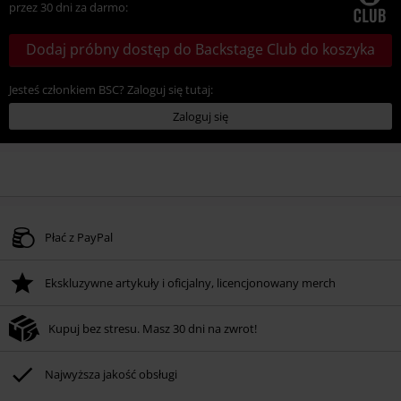
przez 30 dni za darmo:
Dodaj próbny dostęp do Backstage Club do koszyka
Jesteś członkiem BSC? Zaloguj się tutaj:
Zaloguj się
Płać z PayPal
Ekskluzywne artykuły i oficjalny, licencjonowany merch
Kupuj bez stresu. Masz 30 dni na zwrot!
Najwyższa jakość obsługi