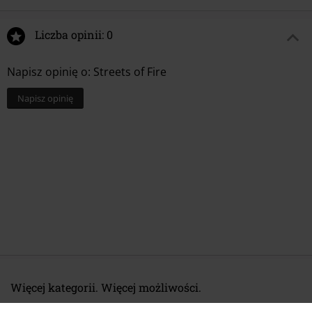
Liczba opinii: 0
Napisz opinię o: Streets of Fire
Napisz opinię
Więcej kategorii. Więcej możliwości.
Wyprzedaż %
Media
Vinyl