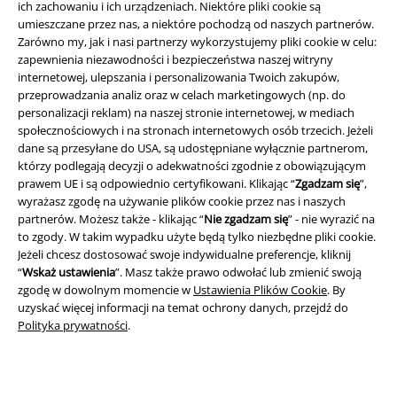
ich zachowaniu i ich urządzeniach. Niektóre pliki cookie są
umieszczane przez nas, a niektóre pochodzą od naszych partnerów.
Zarówno my, jak i nasi partnerzy wykorzystujemy pliki cookie w celu:
zapewnienia niezawodności i bezpieczeństwa naszej witryny
internetowej, ulepszania i personalizowania Twoich zakupów,
przeprowadzania analiz oraz w celach marketingowych (np. do
personalizacji reklam) na naszej stronie internetowej, w mediach
społecznościowych i na stronach internetowych osób trzecich. Jeżeli
Informacje prawne
dane są przesyłane do USA, są udostępniane wyłącznie partnerom,
Regulamin
którzy podlegają decyzji o adekwatności zgodnie z obowiązującym
prawem UE i są odpowiednio certyfikowani. Klikając “
Zgadzam się
”,
wyrażasz zgodę na używanie plików cookie przez nas i naszych
Dane firmy
partnerów. Możesz także - klikając “
Nie zgadzam się
” - nie wyrazić na
to zgody. W takim wypadku użyte będą tylko niezbędne pliki cookie.
Polityka prywatności
Jeżeli chcesz dostosować swoje indywidualne preferencje, kliknij
“
Wskaż ustawienia
”. Masz także prawo odwołać lub zmienić swoją
Unieszkodliwianie odpadów i ochrona środowiska
zgodę w dowolnym momencie w
Ustawienia Plików Cookie
. By
uzyskać więcej informacji na temat ochrony danych, przejdź do
Deklaracja Zgodności
Polityka prywatności
.
Informacje dotyczące dostępności