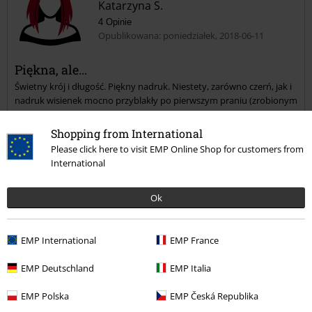
Katarzyna S.
4 Opinie
Opublikowana: poniedziałek, 2018-06-11
Piękna, ale...
Świetny krój i długość. Piękny nadruk. Niestety, zarówno czerń, jak i
nadruk wisienek mocno przyblakły po pierwszym praniu (zrobionym
zgodnie z instrukcjami na metce).
Shopping from International
Please click here to visit EMP Online Shop for customers from
International
Opinia zweryfikowana
Ok
Czy ta opinia okazała się pomocna?
EMP International
EMP France
EMP Deutschland
EMP Italia
Komentarz
EMP Polska
EMP Česká Republika