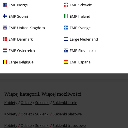
EMP Norge
EMP Schweiz
Ostatnia wizyta
EMP Suomi
EMP Ireland
EMP United Kingdom
EMP Sverige
EMP Danmark
Large Nederland
Prześlij komentarz
EMP Österreich
EMP Slovensko
Large Belgique
EMP España
189.90 zł
Więcej kategorii. Więcej możliwości.
Kobiety
Odzież
Sukienki
Sukienki letnie
Kobiety
Odzież
Sukienki
Sukienki plażowe
Kobiety
Odzież
Sukienki
Sukienki trapezowe