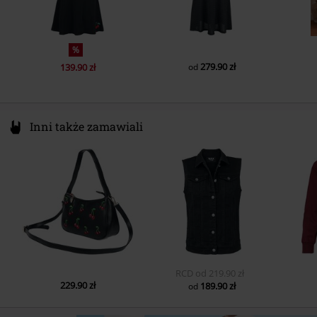
%
279.90 zł
139.90 zł
od
Inni także zamawiali
RCD
od
219.90 zł
229.90 zł
189.90 zł
od