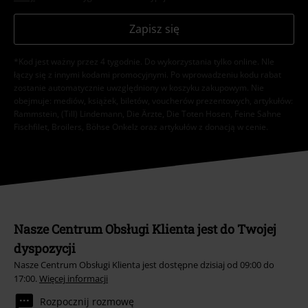
Zapisz się
*Kod jest ważny przez 4 tygodnie. Do wykorzystania tylko online. NIe
łączy się z innymi kodami promocyjnymi. Po wprowadzeniu kodu rabat
zostanie automatycznie uwzględniony w koszyku zakupowym. Nie
obejmuje: mediów, książek, biletów, voucherów prezentowych, artykułów:
Rammstein, (Till) Lindemann, Die Ärzte, Die Toten Hosen, Feine Sahne
Fischfilet, Broilers, Böhse Onkelz oraz artykułów z donacją w cenie.
Nasze Centrum Obsługi Klienta jest do Twojej
dyspozycji
Nasze Centrum Obsługi Klienta jest dostępne dzisiaj od 09:00 do
17:00.
Więcej informacji
Rozpocznij rozmowę