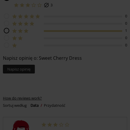
3
0
0
1
0
0
Napisz opinię o: Sweet Cherry Dress
Napisz opinię
How do reviews work?
Sortuj według
Data
Przydatność