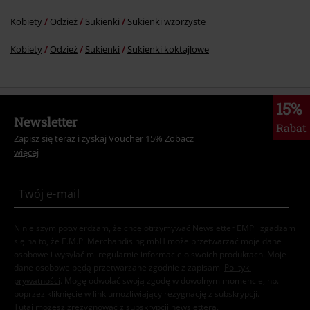
Kobiety
Odzież
Sukienki
Sukienki wzorzyste
Kobiety
Odzież
Sukienki
Sukienki koktajlowe
15%
Newsletter
Rabat
Zapisz się teraz i zyskaj Voucher 15%
Zobacz
więcej
Niniejszym potwierdzam, że chcę otrzymywać Newsletter EMP i zgadzam
się na to, że E.M.P. Merchandising mbH może przetwarzać moje dane
osobowe i wysyłać mi regularnie informacje o swoich produktach. Moje
dane osobowe będą przetwarzane zgodnie z zapisami
Polityki
prywatności
. Mogę odwołać swoją zgodę w dowolnym momencie, np.
poprzez kliknięcie w link umożliwiający rezygnację z subskrypcji.
Tutaj
możesz zrezygnować z subskrypcji newslettera.