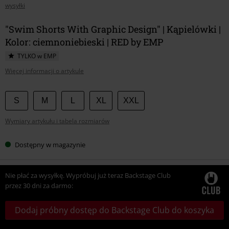
wysyłki
"Swim Shorts With Graphic Design" | Kąpielówki |
Kolor: ciemnoniebieski | RED by EMP
TYLKO w EMP
Więcej informacji o artykule
Wybierz
S
M
L
XL
XXL
swój
Wymiary artykułu i tabela rozmiarów
rozmiar
Dostępny w magazynie
Nie płać za wysyłkę. Wypróbuj już teraz Backstage Club
przez 30 dni za darmo:
Dodaj próbny dostęp do Backstage Club do koszyka