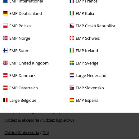
EMP International
EMP France
EMP Deutschland
EMP Italia
Ostatnia wizyta
EMP Polska
EMP Česká Republika
EMP Norge
EMP Schweiz
EMP Suomi
EMP Ireland
EMP United Kingdom
EMP Sverige
EMP Danmark
Large Nederland
-77%
RCD
179.90 zł
39.92 zł
EMP Österreich
EMP Slovensko
Large Belgique
EMP España
Więcej kategorii. Więcej możliwości.
Odzież & akcesoria
Odzież kąpielowa
Odzież & akcesoria
Dół