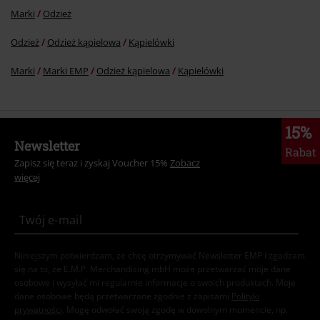
Marki
Odzież
Odzież
Odzież kąpielowa
Kąpielówki
Marki
Marki EMP
Odzież kąpielowa
Kąpielówki
15%
Newsletter
Rabat
Zapisz się teraz i zyskaj Voucher 15%
Zobacz
więcej
Niniejszym potwierdzam, że chcę otrzymywać Newsletter EMP i zgadzam
się na to, że E.M.P. Merchandising mbH może przetwarzać moje dane
osobowe i wysyłać mi regularnie informacje o swoich produktach. Moje
dane osobowe będą przetwarzane zgodnie z zapisami
Polityki
prywatności
. Mogę odwołać swoją zgodę w dowolnym momencie, np.