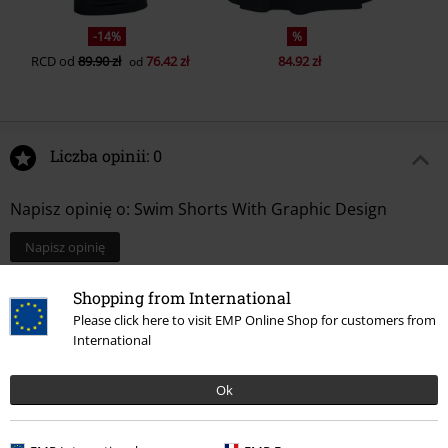
-14%
%
RCD
od
89.90 zł
76.42 zł
84.92 zł
od
Liczba opinii: 0
Napisz opinię o: Swim Shorts With Graphic Design
Napisz opinię
Shopping from International
Please click here to visit EMP Online Shop for customers from
International
Ok