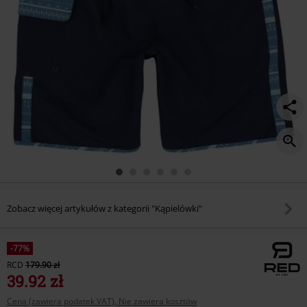
Zobacz więcej artykułów z kategorii "Kąpielówki"
-77%
RCD
179.90 zł
39.92 zł
Cena (zawiera podatek VAT), Nie zawiera kosztów