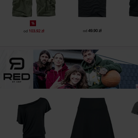
%
49.90 zł
103.92 zł
od
od