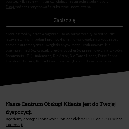
poprzez kliknięcie w link umożliwiający rezygnację z subskrypcji.
Tutaj
możesz zrezygnować z subskrypcji newslettera.
Zapisz się
*Kod jest ważny przez 4 tygodnie. Do wykorzystania tylko online. NIe
łączy się z innymi kodami promocyjnymi. Po wprowadzeniu kodu rabat
zostanie automatycznie uwzględniony w koszyku zakupowym. Nie
obejmuje: mediów, książek, biletów, voucherów prezentowych, artykułów:
Rammstein, (Till) Lindemann, Die Ärzte, Die Toten Hosen, Feine Sahne
Fischfilet, Broilers, Böhse Onkelz oraz artykułów z donacją w cenie.
Nasze Centrum Obsługi Klienta jest do Twojej
dyspozycji
Będziemy dostępni ponownie: Poniedziałek od 09:00 do 17:00.
Więcej
informacji