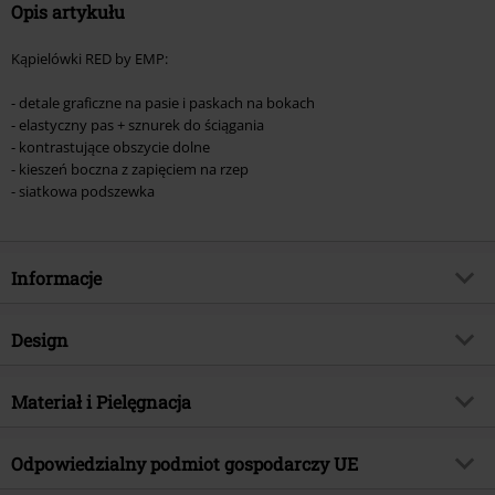
Opis artykułu
Kąpielówki RED by EMP:
- detale graficzne na pasie i paskach na bokach
- elastyczny pas + sznurek do ściągania
- kontrastujące obszycie dolne
- kieszeń boczna z zapięciem na rzep
- siatkowa podszewka
Informacje
Numer artykułu
540905
Design
Tytuł:
Swim Shorts With Graphic Design
Rodzaj artykułu
Kąpielówki
Brand
Materiał i Pielęgnacja
RED by EMP
Wzór
Jednolity
TYLKO w EMP
Tak
Materiał wierzchni
100% poliester
Kolor
Odpowiedzialny podmiot gospodarczy UE
ciemnoniebieski
Kategoria produktu
Basics
Instrukcje użytkowania
Pranie w pralce