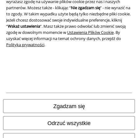
wyrażasz zgodę na używanie plików cookie przez nas i naszych
partnerów. Możesz także - klikając “
Nie zgadzam się
” - nie wyrazić na
to zgody. W takim wypadku użyte będą tylko niezbędne pliki cookie.
Jeżeli chcesz dostosować swoje indywidualne preferencje, kliknij
“
Wskaż ustawienia
”. Masz także prawo odwołać lub zmienić swoją
zgodę w dowolnym momencie w
Ustawienia Plików Cookie
. By
uzyskać więcej informacji na temat ochrony danych, przejdź do
Polityka prywatności
.
Informacje prawne
Regulamin
Dane firmy
Polityka prywatności
Zgadzam się
Unieszkodliwianie odpadów i ochrona środowiska
Deklaracja Zgodności
Odrzuć wszystkie
Informacje dotyczące dostępności