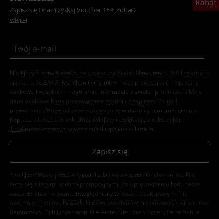
Rabat
Zapisz się teraz i zyskaj Voucher 15%
Zobacz
więcej
Niniejszym potwierdzam, że chcę otrzymywać Newsletter EMP i zgadzam
się na to, że E.M.P. Merchandising mbH może przetwarzać moje dane
osobowe i wysyłać mi regularnie informacje o swoich produktach. Moje
dane osobowe będą przetwarzane zgodnie z zapisami
Polityki
prywatności
. Mogę odwołać swoją zgodę w dowolnym momencie, np.
poprzez kliknięcie w link umożliwiający rezygnację z subskrypcji.
Tutaj
możesz zrezygnować z subskrypcji newslettera.
Zapisz się
*Kod jest ważny przez 4 tygodnie. Do wykorzystania tylko online. NIe
łączy się z innymi kodami promocyjnymi. Po wprowadzeniu kodu rabat
zostanie automatycznie uwzględniony w koszyku zakupowym. Nie
obejmuje: mediów, książek, biletów, voucherów prezentowych, artykułów:
Rammstein, (Till) Lindemann, Die Ärzte, Die Toten Hosen, Feine Sahne