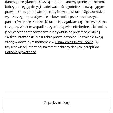
dane są przesyłane do USA, są udostępniane wyłącznie partnerom,
Regulamin
którzy podlegają decyzji o adekwatności zgodnie z obowiązującym
prawem UE i są odpowiednio certyfikowani. Klikając “
Zgadzam się
”,
Dane firmy
wyrażasz zgodę na używanie plików cookie przez nas i naszych
partnerów. Możesz także - klikając “
Nie zgadzam się
” - nie wyrazić na
Polityka prywatności
to zgody. W takim wypadku użyte będą tylko niezbędne pliki cookie.
Jeżeli chcesz dostosować swoje indywidualne preferencje, kliknij
Unieszkodliwianie odpadów i ochrona środowiska
“
Wskaż ustawienia
”. Masz także prawo odwołać lub zmienić swoją
zgodę w dowolnym momencie w
Ustawienia Plików Cookie
. By
uzyskać więcej informacji na temat ochrony danych, przejdź do
Deklaracja Zgodności
Polityka prywatności
.
Informacje dotyczące dostępności
Ustawienia Plików Cookie
Skorzystaj z prawa do odstąpienia od umowy
Wszystkie ceny zawierają podatek VAT. Nie zawierają
kosztów
wysyłki.
Zgadzam się
© 1986-2026 E.M.P. Merchandising HGmbH