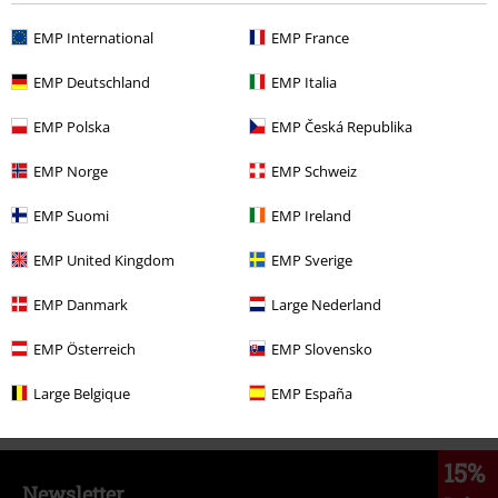
EMP International
EMP France
%
229.90 zł
EMP Deutschland
EMP Italia
EMP Polska
EMP Česká Republika
Więcej kategorii. Więcej możliwości.
EMP Norge
EMP Schweiz
Filmy i Seriale
Filmy i Seriale
Netflix
EMP Suomi
EMP Ireland
Gry
Odzież
Bluzy
Bluzy z kapturem rozpinane
EMP United Kingdom
EMP Sverige
Gry
Najlepszy merch dla graczy
Gatunek
Gry przygodowe
EMP Danmark
Large Nederland
Gry
Najlepszy merch dla graczy
Gatunek
RPG
EMP Österreich
EMP Slovensko
Gry
Najlepszy merch dla graczy
Wiedźmin
Odzież
Bluzy & swetry
Large Belgique
EMP España
15%
Newsletter