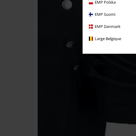
EMP Polska
EMP Suomi
EMP Danmark
Large Belgique