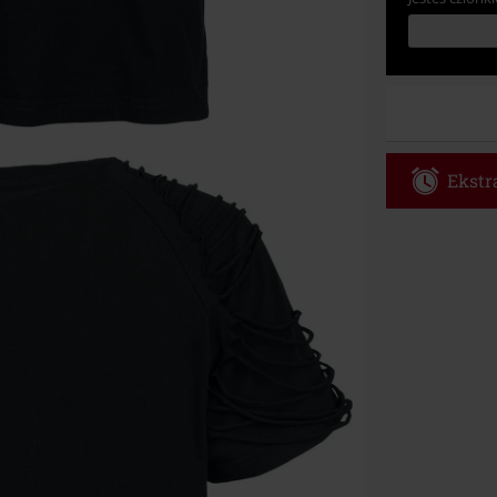
Ekstra
Kod vou
Obowiązuje d
Tylko online. 
Rabat zostani
realizacji zam
Nie łączy się 
itp.), książek
Böhse Onkelz, 
cenie.