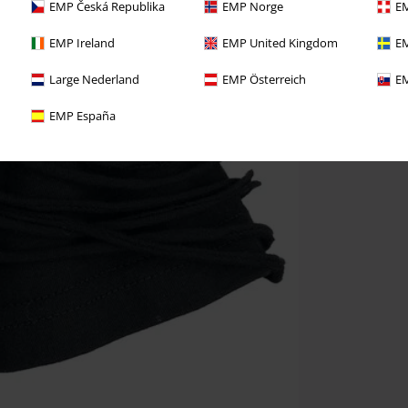
EMP Česká Republika
EMP Norge
EM
EMP Ireland
EMP United Kingdom
EM
Large Nederland
EMP Österreich
EM
EMP España