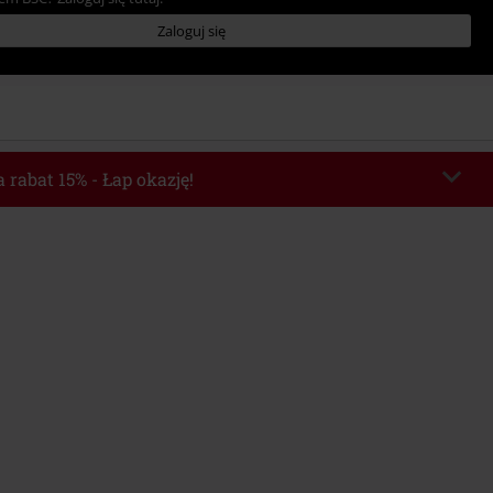
Zaloguj się
 rabat 15% - Łap okazję!
chera
WEEKEND
Skopiuj kod
o 2026-08-09
Minimalna wartość zamówienia: 219.90 zł.
e automatycznie uwzględniony po wprowadzeniu kodu w czasie procesu
ówienia.
z innymi kodami promocyjnymi. Promocja nie obejmuje: mediów (płyt CD, LP,
, biletów, voucherów prezentowych, artykułów: Rammstein, (Till) Lindemann,
Broilers, Die Ärzte, Die Toten Hosen, Metality oraz artykułów z donacją w