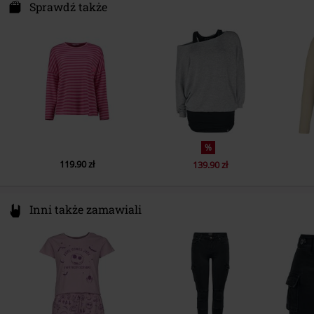
Artlandstraße 73
Sprawdź także
49610 Quakenbrück
Germany
info@medico.eu
%
119.90 zł
139.90 zł
Inni także zamawiali