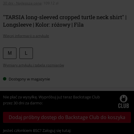
30 dni - Najlepsza cena
:
109.12 zł
"TARSIA long-sleeved cropped turtle neck shirt" |
Longsleeve | Kolor: różowy | Fila
Więcej informacji o artykule
Wybierz
M
L
swój
Wymiary artykułu i tabela rozmiarów
rozmiar
Dostępny w magazynie
Nie płać za wysyłkę. Wypróbuj już teraz Backstage Club
przez 30 dni za darmo:
Dodaj próbny dostęp do Backstage Club do koszyka
Jesteś członkiem BSC? Zaloguj się tutaj: