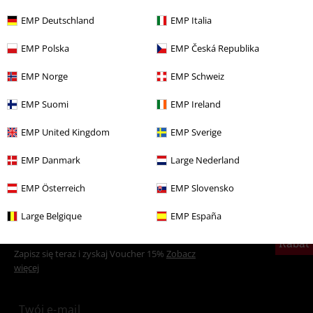
EMP Deutschland
EMP Italia
Więcej kategorii. Więcej możliwości.
EMP Polska
EMP Česká Republika
Wyprzedaż %
Kobiety
Odzież
Koszulki i Topy
EMP Norge
EMP Schweiz
Odzież & akcesoria
Góra
Longsleeve
EMP Suomi
EMP Ireland
Wyprzedaż %
Odzież
Koszulki i Topy
EMP United Kingdom
EMP Sverige
Kobiety
Odzież
Longsleeve
EMP Danmark
Large Nederland
Wyprzedaż %
Odzież
Longsleeve
EMP Österreich
EMP Slovensko
Large Belgique
EMP España
15%
Newsletter
Rabat
Zapisz się teraz i zyskaj Voucher 15%
Zobacz
więcej