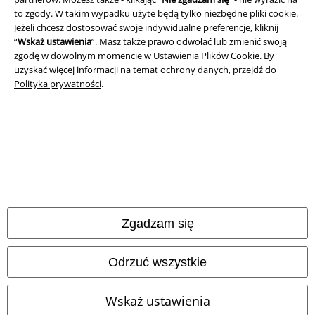
to zgody. W takim wypadku użyte będą tylko niezbędne pliki cookie.
Unieszkodliwianie odpadów i ochrona środowiska
Jeżeli chcesz dostosować swoje indywidualne preferencje, kliknij
“
Wskaż ustawienia
”. Masz także prawo odwołać lub zmienić swoją
zgodę w dowolnym momencie w
Ustawienia Plików Cookie
. By
Deklaracja Zgodności
uzyskać więcej informacji na temat ochrony danych, przejdź do
Polityka prywatności
.
Informacje dotyczące dostępności
Ustawienia Plików Cookie
Skorzystaj z prawa do odstąpienia od umowy
Wszystkie ceny zawierają podatek VAT. Nie zawierają
kosztów
wysyłki.
© 1986-2026 E.M.P. Merchandising HGmbH
Zgadzam się
Odrzuć wszystkie
Sklepy internetowe EMP
Wskaż ustawienia