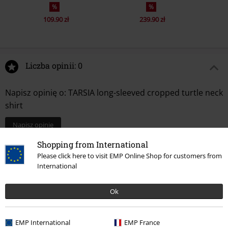
%
%
109.90 zł
239.90 zł
Liczba opinii: 0
Napisz opinię o: TARSIA long-sleeved cropped turtle neck
shirt
Napisz opinię
Shopping from International
Please click here to visit EMP Online Shop for customers from
International
Ok
EMP International
EMP France