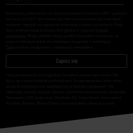
Niniejszym potwierdzam, że chcę otrzymywać Newsletter EMP i zgadzam
się na to, że E.M.P. Merchandising mbH może przetwarzać moje dane
osobowe i wysyłać mi regularnie informacje o swoich produktach. Moje
dane osobowe będą przetwarzane zgodnie z zapisami
Polityki
prywatności
. Mogę odwołać swoją zgodę w dowolnym momencie, np.
poprzez kliknięcie w link umożliwiający rezygnację z subskrypcji.
Tutaj
możesz zrezygnować z subskrypcji newslettera.
Zapisz się
*Kod jest ważny przez 4 tygodnie. Do wykorzystania tylko online. NIe
łączy się z innymi kodami promocyjnymi. Po wprowadzeniu kodu rabat
zostanie automatycznie uwzględniony w koszyku zakupowym. Nie
obejmuje: mediów, książek, biletów, voucherów prezentowych, artykułów:
Rammstein, (Till) Lindemann, Die Ärzte, Die Toten Hosen, Feine Sahne
Fischfilet, Broilers, Böhse Onkelz oraz artykułów z donacją w cenie.