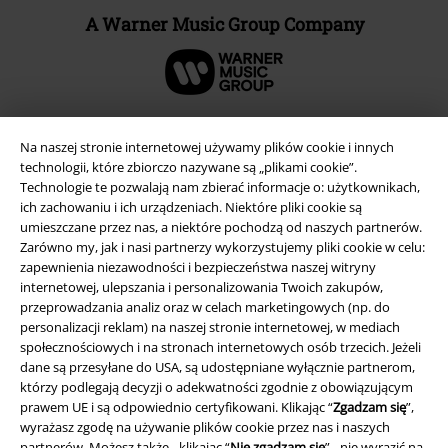
A Warner Music Group Company
Na naszej stronie internetowej używamy plików cookie i innych
technologii, które zbiorczo nazywane są „plikami cookie”.
Technologie te pozwalają nam zbierać informacje o: użytkownikach,
ich zachowaniu i ich urządzeniach. Niektóre pliki cookie są
umieszczane przez nas, a niektóre pochodzą od naszych partnerów.
Zarówno my, jak i nasi partnerzy wykorzystujemy pliki cookie w celu:
zapewnienia niezawodności i bezpieczeństwa naszej witryny
internetowej, ulepszania i personalizowania Twoich zakupów,
przeprowadzania analiz oraz w celach marketingowych (np. do
Informacje prawne
personalizacji reklam) na naszej stronie internetowej, w mediach
społecznościowych i na stronach internetowych osób trzecich. Jeżeli
Regulamin
dane są przesyłane do USA, są udostępniane wyłącznie partnerom,
którzy podlegają decyzji o adekwatności zgodnie z obowiązującym
Dane firmy
prawem UE i są odpowiednio certyfikowani. Klikając “
Zgadzam się
”,
wyrażasz zgodę na używanie plików cookie przez nas i naszych
Polityka prywatności
partnerów. Możesz także - klikając “
Nie zgadzam się
” - nie wyrazić na