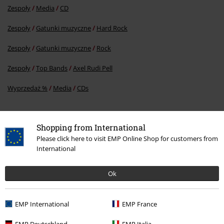
Zespoły
Media
CD
Zespoły
Gatunki muzyczne
Hard Rock
Zespoły
Gatunki muzyczne
Rock
Zespoły
Top Bands
Axel Rudi Pell
Wyprzedaż %
Media
CDs
Shopping from International
15%
Please click here to visit EMP Online Shop for customers from
Newsletter
Rabat
International
Zapisz się teraz i zyskaj Voucher 15%
Zobacz
więcej
Ok
EMP International
EMP France
Niniejszym potwierdzam, że chcę otrzymywać Newsletter EMP i zgadzam
EMP Deutschland
EMP Italia