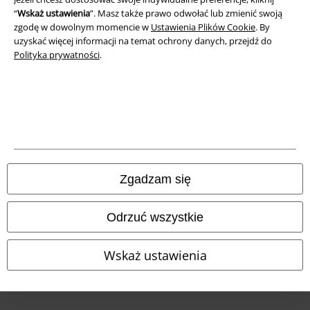
“
Wskaż ustawienia
”. Masz także prawo odwołać lub zmienić swoją
Deklaracja Zgodności
zgodę w dowolnym momencie w
Ustawienia Plików Cookie
. By
uzyskać więcej informacji na temat ochrony danych, przejdź do
Informacje dotyczące dostępności
Polityka prywatności
.
Ustawienia Plików Cookie
Skorzystaj z prawa do odstąpienia od umowy
Wszystkie ceny zawierają podatek VAT. Nie zawierają
kosztów
wysyłki.
© 1986-2026 E.M.P. Merchandising HGmbH
Zgadzam się
Odrzuć wszystkie
Sklepy internetowe EMP
Wskaż ustawienia
EMP International
EMP France