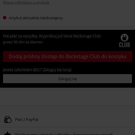
Więcej informacji o artykule
Artykuł aktualnie niedostępny.
Nie płać za wysyłkę. Wypróbuj już teraz Backstage Club
przez 30 dni za darmo:
Dodaj próbny dostęp do Backstage Club do koszyka
Jesteś członkiem BSC? Zaloguj się tutaj:
Zaloguj się
Płać z PayPal
Ekskluzywne artykuły i oficjalny, licencjonowany merch