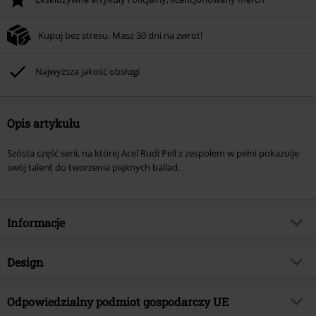
Kupuj bez stresu. Masz 30 dni na zwrot!
Najwyższa jakość obsługi
Opis artykułu
Szósta część serii, na której Acel Rudi Pell z zespołem w pełni pokazuije
swój talent do tworzenia pięknych ballad.
Informacje
Numer artykułu
550517
Design
Tytuł:
The ballads VI
Rodzaj artykułu
CD
Gatunek muzyczny
Odpowiedzialny podmiot gospodarczy UE
Hard Rock