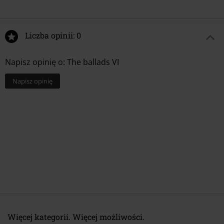
12.
Beyond The Light
13.
Quarantined 1
Liczba opinii: 0
Napisz opinię o: The ballads VI
Napisz opinię
Więcej kategorii. Więcej możliwości.