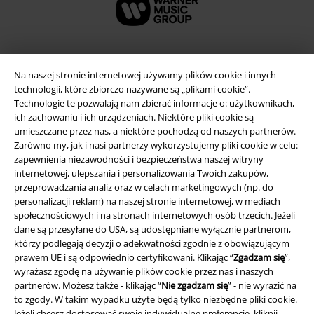
Na naszej stronie internetowej używamy plików cookie i innych
technologii, które zbiorczo nazywane są „plikami cookie”.
Technologie te pozwalają nam zbierać informacje o: użytkownikach,
ich zachowaniu i ich urządzeniach. Niektóre pliki cookie są
umieszczane przez nas, a niektóre pochodzą od naszych partnerów.
Zarówno my, jak i nasi partnerzy wykorzystujemy pliki cookie w celu:
zapewnienia niezawodności i bezpieczeństwa naszej witryny
internetowej, ulepszania i personalizowania Twoich zakupów,
Informacje prawne
przeprowadzania analiz oraz w celach marketingowych (np. do
personalizacji reklam) na naszej stronie internetowej, w mediach
Regulamin
społecznościowych i na stronach internetowych osób trzecich. Jeżeli
dane są przesyłane do USA, są udostępniane wyłącznie partnerom,
Dane firmy
którzy podlegają decyzji o adekwatności zgodnie z obowiązującym
prawem UE i są odpowiednio certyfikowani. Klikając “
Zgadzam się
”,
Polityka prywatności
wyrażasz zgodę na używanie plików cookie przez nas i naszych
partnerów. Możesz także - klikając “
Nie zgadzam się
” - nie wyrazić na
Unieszkodliwianie odpadów i ochrona środowiska
to zgody. W takim wypadku użyte będą tylko niezbędne pliki cookie.
Jeżeli chcesz dostosować swoje indywidualne preferencje, kliknij