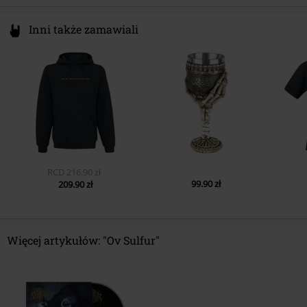
9.
The Inglorious Archetype
Inni także zamawiali
10.
The Burden Ov Faith
RCD
216.90 zł
99.90 zł
209.90 zł
Więcej artykułów: "Ov Sulfur"