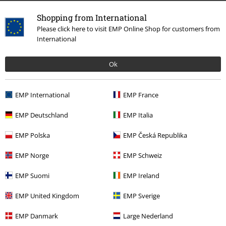
Shopping from International
Please click here to visit EMP Online Shop for customers from
International
Więcej kategorii. Więcej możliwości.
Ok
Zespoły
Media
Winyl
Wyprzedaż %
Media
Vinyl
EMP International
EMP France
EMP Deutschland
EMP Italia
15%
EMP Polska
EMP Česká Republika
Newsletter
Rabat
EMP Norge
EMP Schweiz
Zapisz się teraz i zyskaj Voucher 15%
Zobacz
więcej
EMP Suomi
EMP Ireland
EMP United Kingdom
EMP Sverige
EMP Danmark
Large Nederland
Niniejszym potwierdzam, że chcę otrzymywać Newsletter EMP i zgadzam