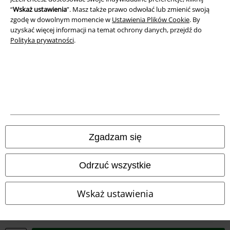
“
Wskaż ustawienia
”. Masz także prawo odwołać lub zmienić swoją
Deklaracja Zgodności
zgodę w dowolnym momencie w
Ustawienia Plików Cookie
. By
uzyskać więcej informacji na temat ochrony danych, przejdź do
Informacje dotyczące dostępności
Polityka prywatności
.
Ustawienia Plików Cookie
Skorzystaj z prawa do odstąpienia od umowy
Wszystkie ceny zawierają podatek VAT. Nie zawierają
kosztów
wysyłki.
© 1986-2026 E.M.P. Merchandising HGmbH
Zgadzam się
Odrzuć wszystkie
Sklepy internetowe EMP
Wskaż ustawienia
EMP International
EMP France