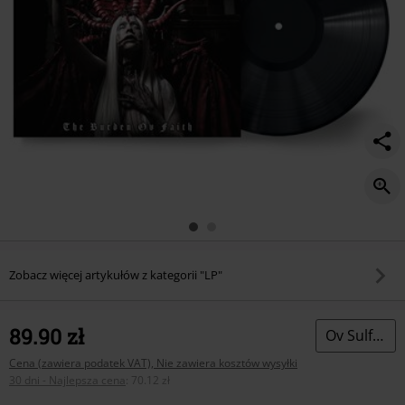
Zobacz więcej artykułów z kategorii "LP"
89.90 zł
Ov Sulfur
Cena (zawiera podatek VAT), Nie zawiera kosztów wysyłki
30 dni - Najlepsza cena
:
70.12 zł