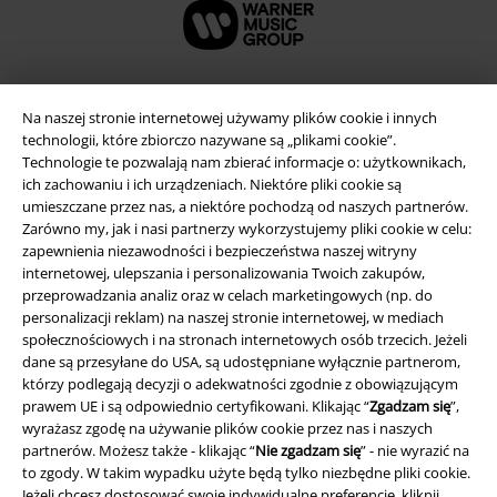
Na naszej stronie internetowej używamy plików cookie i innych
technologii, które zbiorczo nazywane są „plikami cookie”.
Technologie te pozwalają nam zbierać informacje o: użytkownikach,
ich zachowaniu i ich urządzeniach. Niektóre pliki cookie są
umieszczane przez nas, a niektóre pochodzą od naszych partnerów.
Zarówno my, jak i nasi partnerzy wykorzystujemy pliki cookie w celu:
zapewnienia niezawodności i bezpieczeństwa naszej witryny
internetowej, ulepszania i personalizowania Twoich zakupów,
Informacje prawne
przeprowadzania analiz oraz w celach marketingowych (np. do
personalizacji reklam) na naszej stronie internetowej, w mediach
Regulamin
społecznościowych i na stronach internetowych osób trzecich. Jeżeli
dane są przesyłane do USA, są udostępniane wyłącznie partnerom,
Dane firmy
którzy podlegają decyzji o adekwatności zgodnie z obowiązującym
prawem UE i są odpowiednio certyfikowani. Klikając “
Zgadzam się
”,
wyrażasz zgodę na używanie plików cookie przez nas i naszych
Polityka prywatności
partnerów. Możesz także - klikając “
Nie zgadzam się
” - nie wyrazić na
to zgody. W takim wypadku użyte będą tylko niezbędne pliki cookie.
Unieszkodliwianie odpadów i ochrona środowiska
Jeżeli chcesz dostosować swoje indywidualne preferencje, kliknij