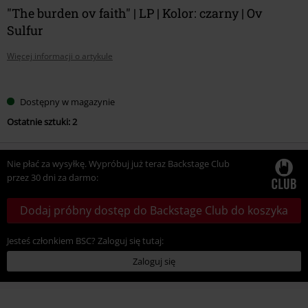
"The burden ov faith" | LP | Kolor: czarny | Ov
Sulfur
Więcej informacji o artykule
Wybierz
Dostępny w magazynie
swój
Ostatnie sztuki: 2
rozmiar
Nie płać za wysyłkę. Wypróbuj już teraz Backstage Club
przez 30 dni za darmo:
Dodaj próbny dostęp do Backstage Club do koszyka
Jesteś członkiem BSC? Zaloguj się tutaj:
Zaloguj się