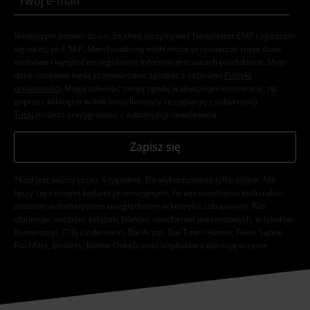
Niniejszym potwierdzam, że chcę otrzymywać Newsletter EMP i zgadzam
się na to, że E.M.P. Merchandising mbH może przetwarzać moje dane
osobowe i wysyłać mi regularnie informacje o swoich produktach. Moje
dane osobowe będą przetwarzane zgodnie z zapisami
Polityki
prywatności
. Mogę odwołać swoją zgodę w dowolnym momencie, np.
poprzez kliknięcie w link umożliwiający rezygnację z subskrypcji.
Tutaj
możesz zrezygnować z subskrypcji newslettera.
Zapisz się
*Kod jest ważny przez 4 tygodnie. Do wykorzystania tylko online. NIe
łączy się z innymi kodami promocyjnymi. Po wprowadzeniu kodu rabat
zostanie automatycznie uwzględniony w koszyku zakupowym. Nie
obejmuje: mediów, książek, biletów, voucherów prezentowych, artykułów:
Rammstein, (Till) Lindemann, Die Ärzte, Die Toten Hosen, Feine Sahne
Fischfilet, Broilers, Böhse Onkelz oraz artykułów z donacją w cenie.