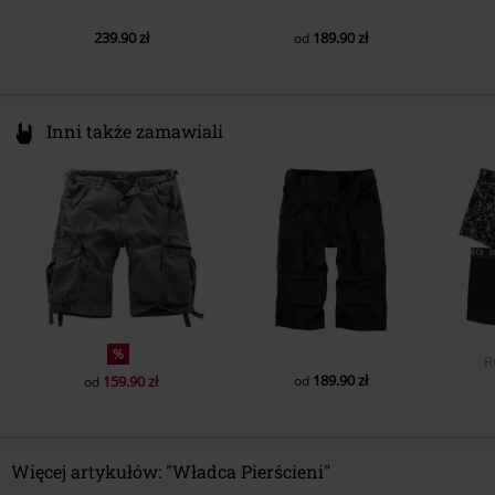
239.90 zł
189.90 zł
od
Inni także zamawiali
%
R
189.90 zł
159.90 zł
od
od
Więcej artykułów: "Władca Pierścieni"