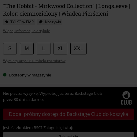
"The Hobbit - Mirkwood Collection" | Longsleeve |
Kolor: ciemnozielony | Władca Pierścieni
TYLKO w EMP
Naszywki
Więcej informacji o artykule
Wybierz
S
M
L
XL
XXL
swój
Wymiary artykułu i tabela rozmiarów
rozmiar
Dostępny w magazynie
Nie płać za wysyłkę. Wypróbuj już teraz Backstage Club
przez 30 dni za darmo:
Dodaj próbny dostęp do Backstage Club do koszyka
Jesteś członkiem BSC? Zaloguj się tutaj:
Zaloguj się