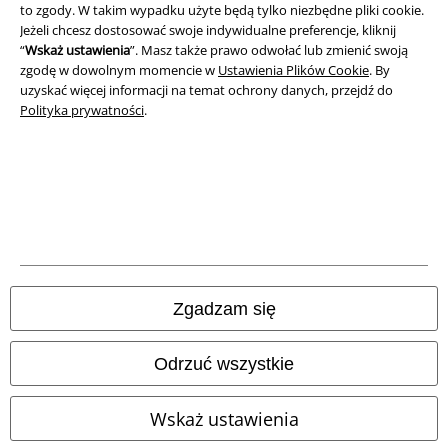
to zgody. W takim wypadku użyte będą tylko niezbędne pliki cookie.
Jeżeli chcesz dostosować swoje indywidualne preferencje, kliknij
Unieszkodliwianie odpadów i ochrona środowiska
“
Wskaż ustawienia
”. Masz także prawo odwołać lub zmienić swoją
zgodę w dowolnym momencie w
Ustawienia Plików Cookie
. By
Deklaracja Zgodności
uzyskać więcej informacji na temat ochrony danych, przejdź do
Polityka prywatności
.
Informacje dotyczące dostępności
Ustawienia Plików Cookie
Skorzystaj z prawa do odstąpienia od umowy
Wszystkie ceny zawierają podatek VAT. Nie zawierają
kosztów
wysyłki.
Zgadzam się
© 1986-2026 E.M.P. Merchandising HGmbH
Odrzuć wszystkie
Wskaż ustawienia
Sklepy internetowe EMP