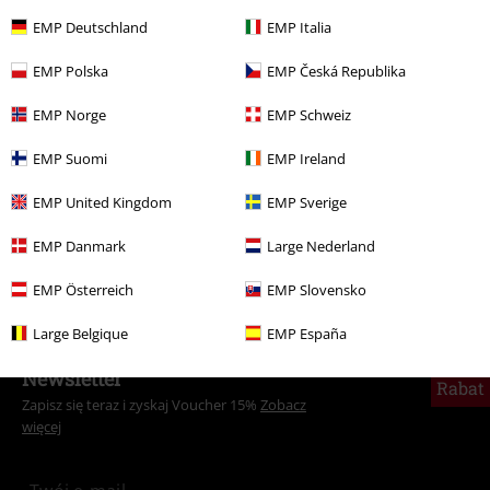
EMP Deutschland
EMP Italia
Więcej kategorii. Więcej możliwości.
EMP Polska
EMP Česká Republika
Mężczyźni
Odzież
Longsleeve
EMP Norge
EMP Schweiz
Wyprzedaż %
OUTLET
EMP Suomi
EMP Ireland
Rozrywka
EMP United Kingdom
EMP Sverige
Mężczyźni
Tylko w EMP
EMP Danmark
Large Nederland
Nowości
Odzież
Longsleeve
EMP Österreich
EMP Slovensko
Large Belgique
EMP España
15%
Newsletter
Rabat
Zapisz się teraz i zyskaj Voucher 15%
Zobacz
więcej