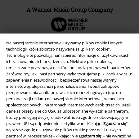
A Warner Music Group Company
Na naszej stronie internetowej używamy plików cookie i innych
technologii, które zbiorczo nazywane są „plikami cookie”.
Technologie te pozwalają nam zbierać informacje o: użytkownikach,
ich zachowaniu i ich urządzeniach. Niektóre pliki cookie są
umieszczane przez nas, a niektóre pochodzą od naszych partnerów.
Zarówno my, jak i nasi partnerzy wykorzystujemy pliki cookie w celu:
zapewnienia niezawodności i bezpieczeństwa naszej witryny
internetowej, ulepszania i personalizowania Twoich zakupów,
przeprowadzania analiz oraz w celach marketingowych (np. do
personalizacji reklam) na naszej stronie internetowej, w mediach
Informacje prawne
społecznościowych i na stronach internetowych osób trzecich. Jeżeli
Regulamin
dane są przesyłane do USA, są udostępniane wyłącznie partnerom,
którzy podlegają decyzji o adekwatności zgodnie z obowiązującym
prawem UE i są odpowiednio certyfikowani. Klikając “
Zgadzam się
”,
Dane firmy
wyrażasz zgodę na używanie plików cookie przez nas i naszych
partnerów. Możesz także - klikając “
Nie zgadzam się
” - nie wyrazić na
Polityka prywatności