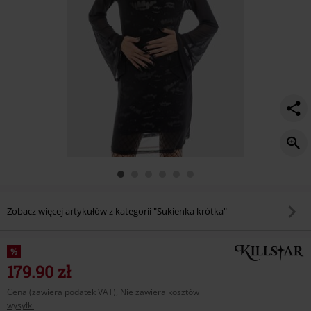
dress/583657.html
Zobacz więcej artykułów z kategorii "Sukienka krótka"
%
179.90 zł
Cena (zawiera podatek VAT), Nie zawiera kosztów
wysyłki