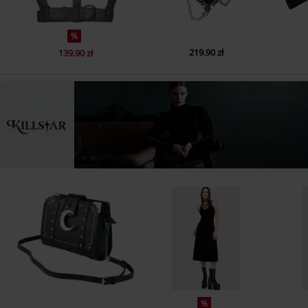
%
219.90 zł
139.90 zł
%