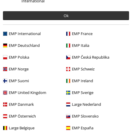
Ostatnia wizyta
International
Ok
EMP International
EMP France
EMP Deutschland
EMP Italia
EMP Polska
EMP Česká Republika
%
179.90 zł
EMP Norge
EMP Schweiz
EMP Suomi
EMP Ireland
Więcej kategorii. Więcej możliwości.
EMP United Kingdom
EMP Sverige
Duże rozmiary
Kobiety
Sukienki
Sukienki krótkie
EMP Danmark
Large Nederland
Filmy i Seriale
Filmy i Seriale
Filmy
Odzież
EMP Österreich
EMP Slovensko
Odzież & akcesoria
Jednoczęściowe
Sukienki
Large Belgique
EMP España