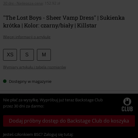
30 dni - Najlepsza cena
:
152.92 zł
"The Lost Boys - Sheer Vamp Dress" | Sukienka
krótka | Kolor: czarny/biały | Killstar
Więcej informacji o artykule
Wybierz
XS
S
M
swój
Wymiary artykułu i tabela rozmiarów
rozmiar
Dostępny w magazynie
Nie płać za wysyłkę. Wypróbuj już teraz Backstage Club
przez 30 dni za darmo:
Dodaj próbny dostęp do Backstage Club do koszyka
Jesteś członkiem BSC? Zaloguj się tutaj: