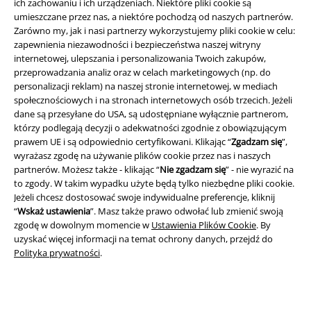
ich zachowaniu i ich urządzeniach. Niektóre pliki cookie są
umieszczane przez nas, a niektóre pochodzą od naszych partnerów.
Zarówno my, jak i nasi partnerzy wykorzystujemy pliki cookie w celu:
zapewnienia niezawodności i bezpieczeństwa naszej witryny
internetowej, ulepszania i personalizowania Twoich zakupów,
przeprowadzania analiz oraz w celach marketingowych (np. do
personalizacji reklam) na naszej stronie internetowej, w mediach
Informacje prawne
społecznościowych i na stronach internetowych osób trzecich. Jeżeli
dane są przesyłane do USA, są udostępniane wyłącznie partnerom,
Regulamin
którzy podlegają decyzji o adekwatności zgodnie z obowiązującym
prawem UE i są odpowiednio certyfikowani. Klikając “
Zgadzam się
”,
Dane firmy
wyrażasz zgodę na używanie plików cookie przez nas i naszych
partnerów. Możesz także - klikając “
Nie zgadzam się
” - nie wyrazić na
Polityka prywatności
to zgody. W takim wypadku użyte będą tylko niezbędne pliki cookie.
Jeżeli chcesz dostosować swoje indywidualne preferencje, kliknij
Unieszkodliwianie odpadów i ochrona środowiska
“
Wskaż ustawienia
”. Masz także prawo odwołać lub zmienić swoją
zgodę w dowolnym momencie w
Ustawienia Plików Cookie
. By
uzyskać więcej informacji na temat ochrony danych, przejdź do
Deklaracja Zgodności
Polityka prywatności
.
Informacje dotyczące dostępności
Ustawienia Plików Cookie