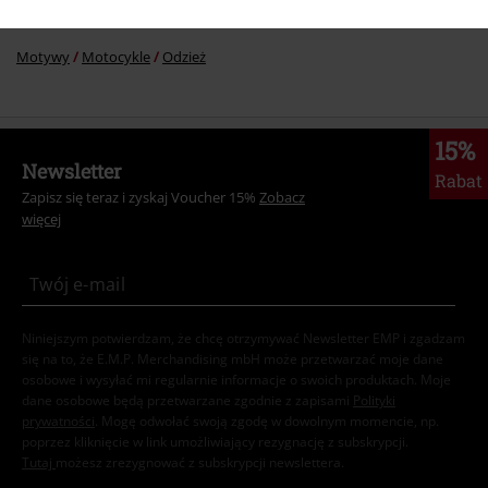
Duże rozmiary
Sukienki
Sukienki krótkie
Motywy
Motocykle
Odzież
15%
Newsletter
Rabat
Zapisz się teraz i zyskaj Voucher 15%
Zobacz
więcej
Niniejszym potwierdzam, że chcę otrzymywać Newsletter EMP i zgadzam
się na to, że E.M.P. Merchandising mbH może przetwarzać moje dane
osobowe i wysyłać mi regularnie informacje o swoich produktach. Moje
dane osobowe będą przetwarzane zgodnie z zapisami
Polityki
prywatności
. Mogę odwołać swoją zgodę w dowolnym momencie, np.
poprzez kliknięcie w link umożliwiający rezygnację z subskrypcji.
Tutaj
możesz zrezygnować z subskrypcji newslettera.