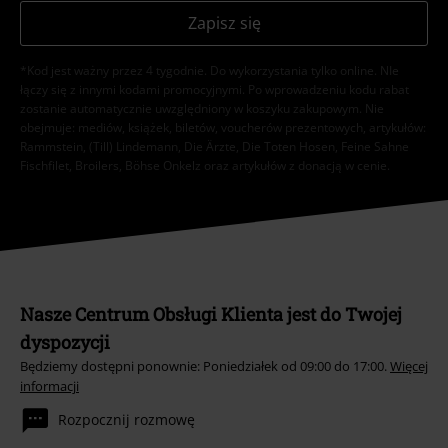
Zapisz się
*Kod jest ważny przez 4 tygodnie. Do wykorzystania tylko online. NIe
łączy się z innymi kodami promocyjnymi. Po wprowadzeniu kodu rabat
zostanie automatycznie uwzględniony w koszyku zakupowym. Nie
obejmuje: mediów, książek, biletów, voucherów prezentowych, artykułów:
Rammstein, (Till) Lindemann, Die Ärzte, Die Toten Hosen, Feine Sahne
Fischfilet, Broilers, Böhse Onkelz oraz artykułów z donacją w cenie.
Nasze Centrum Obsługi Klienta jest do Twojej
dyspozycji
Będziemy dostępni ponownie: Poniedziałek od 09:00 do 17:00.
Więcej
informacji
Rozpocznij rozmowę