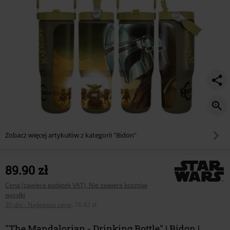
Zobacz więcej artykułów z kategorii "Bidon"
89.90 zł
Cena (zawiera podatek VAT), Nie zawiera kosztów
wysyłki
30 dni - Najlepsza cena
:
76.42 zł
"The Mandalorian - Drinking Bottle" | Bidon |