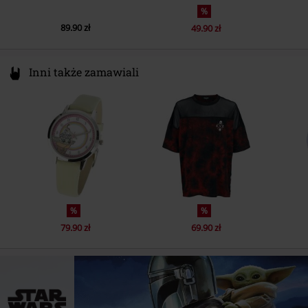
%
89.90 zł
49.90 zł
Inni także zamawiali
%
%
79.90 zł
69.90 zł