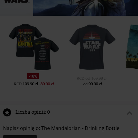
-18%
RCD
od
109.99 zł
RCD
109.90 zł
89.90 zł
99.90 zł
od
Liczba opinii: 0
Napisz opinię o: The Mandalorian - Drinking Bottle