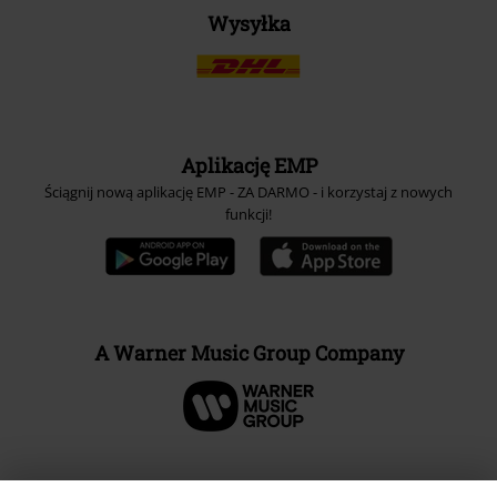
Wysyłka
Aplikację EMP
Ściągnij nową aplikację EMP - ZA DARMO - i korzystaj z nowych
funkcji!
A Warner Music Group Company