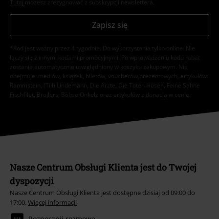
Tutaj
możesz zrezygnować z subskrypcji newslettera.
Zapisz się
*Kod jest ważny przez 4 tygodnie. Do wykorzystania tylko online. NIe
łączy się z innymi kodami promocyjnymi. Po wprowadzeniu kodu rabat
zostanie automatycznie uwzględniony w koszyku zakupowym. Nie
obejmuje: mediów, książek, biletów, voucherów prezentowych, artykułów:
Rammstein, (Till) Lindemann, Die Ärzte, Die Toten Hosen, Feine Sahne
Fischfilet, Broilers, Böhse Onkelz oraz artykułów z donacją w cenie.
Nasze Centrum Obsługi Klienta jest do Twojej
dyspozycji
Nasze Centrum Obsługi Klienta jest dostępne dzisiaj od 09:00 do
17:00.
Więcej informacji
Rozpocznij rozmowę