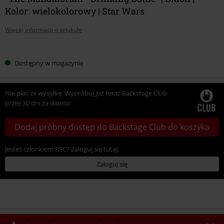
Kolor: wielokolorowy | Star Wars
Więcej informacji o artykule
Wybierz
Dostępny w magazynie
swój
rozmiar
Nie płać za wysyłkę. Wypróbuj już teraz Backstage Club
przez 30 dni za darmo:
Dodaj próbny dostęp do Backstage Club do koszyka
Jesteś członkiem BSC? Zaloguj się tutaj:
Zaloguj się