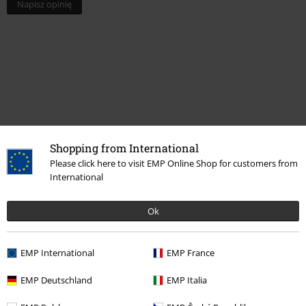
Napisz opinię
Shopping from International
Please click here to visit EMP Online Shop for customers from
International
Więcej kategorii. Więcej możliwości.
Wyprzedaż %
Filmy i Seriale
Disney
Ok
Filmy i Seriale
Disney
Filmy i Seriale
Star Wars
Bohaterowie
The
Mandalorian
EMP International
EMP France
Filmy i Seriale
Disney
Filmy i Seriale
Star Wars
Bohaterowie
EMP Deutschland
EMP Italia
Grogu