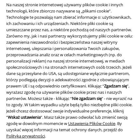
Na naszej stronie internetowej używamy plików cookie i innych
technologii, które zbiorczo nazywane są „plikami cookie”.
Technologie te pozwalają nam zbierać informacje o: użytkownikach,
ich zachowaniu i ich urządzeniach. Niektóre pliki cookie są
umieszczane przez nas, a niektóre pochodzą od naszych partnerów.
Zarówno my, jak i nasi partnerzy wykorzystujemy pliki cookie w celu:
zapewnienia niezawodności i bezpieczeństwa naszej witryny
internetowej, ulepszania i personalizowania Twoich zakupów,
Informacje prawne
przeprowadzania analiz oraz w celach marketingowych (np. do
Regulamin
personalizacji reklam) na naszej stronie internetowej, w mediach
społecznościowych i na stronach internetowych osób trzecich. Jeżeli
dane są przesyłane do USA, są udostępniane wyłącznie partnerom,
Dane firmy
którzy podlegają decyzji o adekwatności zgodnie z obowiązującym
prawem UE i są odpowiednio certyfikowani. Klikając “
Zgadzam się
”,
Polityka prywatności
wyrażasz zgodę na używanie plików cookie przez nas i naszych
partnerów. Możesz także - klikając “
Nie zgadzam się
” - nie wyrazić na
Unieszkodliwianie odpadów i ochrona środowiska
to zgody. W takim wypadku użyte będą tylko niezbędne pliki cookie.
Jeżeli chcesz dostosować swoje indywidualne preferencje, kliknij
Deklaracja Zgodności
“
Wskaż ustawienia
”. Masz także prawo odwołać lub zmienić swoją
zgodę w dowolnym momencie w
Ustawienia Plików Cookie
. By
uzyskać więcej informacji na temat ochrony danych, przejdź do
Informacje dotyczące dostępności
Polityka prywatności
.