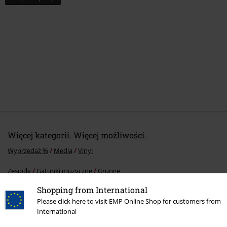
Więcej kategorii. Więcej możliwości.
Wyprzedaż %
Media
Vinyl
Zespoły
Gatunki muzyczne
Grunge
Shopping from International
Zespoły
Top Bands
Seether
Please click here to visit EMP Online Shop for customers from
Zespoły
Media
Winyl
International