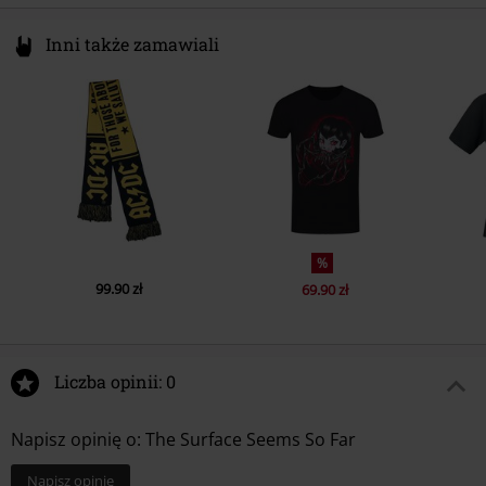
9.
Lost All Control
Inni także zamawiali
10.
Dead On The Vine
11.
Regret
%
99.90 zł
69.90 zł
Liczba opinii: 0
Napisz opinię o: The Surface Seems So Far
Napisz opinię