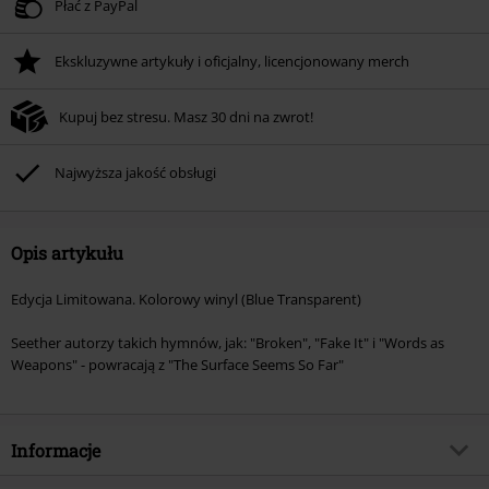
Płać z PayPal
Ekskluzywne artykuły i oficjalny, licencjonowany merch
Kupuj bez stresu. Masz 30 dni na zwrot!
Najwyższa jakość obsługi
Opis artykułu
Edycja Limitowana. Kolorowy winyl (Blue Transparent)
Seether autorzy takich hymnów, jak: "Broken", "Fake It" i "Words as
Weapons" - powracają z "The Surface Seems So Far"
Informacje