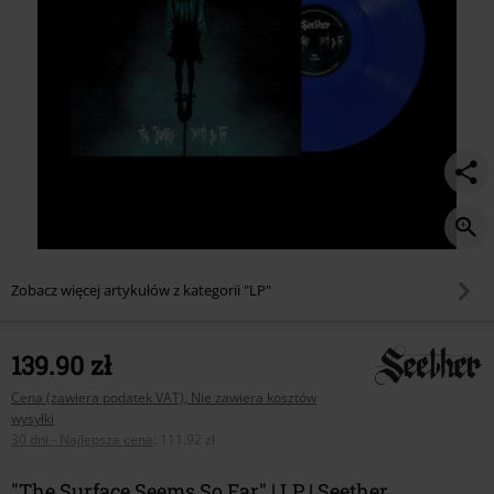
Zobacz więcej artykułów z kategorii "LP"
139.90 zł
Cena (zawiera podatek VAT), Nie zawiera kosztów
wysyłki
30 dni - Najlepsza cena
:
111.92 zł
"The Surface Seems So Far" | LP | Seether