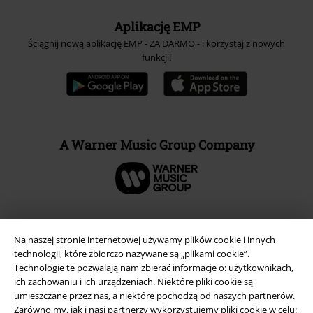
Aplikację EMP
Ściągnij nową aplikację EMP - ZA DARMO - i korzystaj z nowych
funkcji!
A Warner Music Group Company
Na naszej stronie internetowej używamy plików cookie i innych
technologii, które zbiorczo nazywane są „plikami cookie”.
Technologie te pozwalają nam zbierać informacje o: użytkownikach,
ich zachowaniu i ich urządzeniach. Niektóre pliki cookie są
umieszczane przez nas, a niektóre pochodzą od naszych partnerów.
Zarówno my, jak i nasi partnerzy wykorzystujemy pliki cookie w celu: