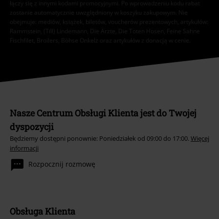
łączy się z innymi kodami promocyjnymi. Po wprowadzeniu kodu rabat
zostanie automatycznie uwzględniony w koszyku zakupowym. Nie
obejmuje: mediów, książek, biletów, voucherów prezentowych, artykułów:
Rammstein, (Till) Lindemann, Die Ärzte, Die Toten Hosen, Feine Sahne
Fischfilet, Broilers, Böhse Onkelz oraz artykułów z donacją w cenie.
Nasze Centrum Obsługi Klienta jest do Twojej
dyspozycji
Będziemy dostępni ponownie: Poniedziałek od 09:00 do 17:00.
Więcej
informacji
Rozpocznij rozmowę
Obsługa Klienta