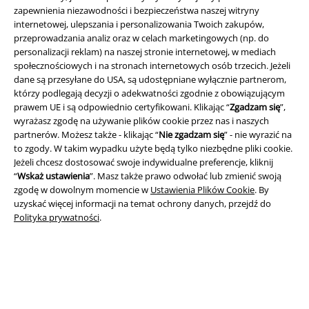
zapewnienia niezawodności i bezpieczeństwa naszej witryny
internetowej, ulepszania i personalizowania Twoich zakupów,
Informacje prawne
przeprowadzania analiz oraz w celach marketingowych (np. do
personalizacji reklam) na naszej stronie internetowej, w mediach
Regulamin
społecznościowych i na stronach internetowych osób trzecich. Jeżeli
dane są przesyłane do USA, są udostępniane wyłącznie partnerom,
Dane firmy
którzy podlegają decyzji o adekwatności zgodnie z obowiązującym
prawem UE i są odpowiednio certyfikowani. Klikając “
Zgadzam się
”,
Polityka prywatności
wyrażasz zgodę na używanie plików cookie przez nas i naszych
partnerów. Możesz także - klikając “
Nie zgadzam się
” - nie wyrazić na
to zgody. W takim wypadku użyte będą tylko niezbędne pliki cookie.
Unieszkodliwianie odpadów i ochrona środowiska
Jeżeli chcesz dostosować swoje indywidualne preferencje, kliknij
“
Wskaż ustawienia
”. Masz także prawo odwołać lub zmienić swoją
Deklaracja Zgodności
zgodę w dowolnym momencie w
Ustawienia Plików Cookie
. By
uzyskać więcej informacji na temat ochrony danych, przejdź do
Informacje dotyczące dostępności
Polityka prywatności
.
Ustawienia Plików Cookie
Skorzystaj z prawa do odstąpienia od umowy
Wszystkie ceny zawierają podatek VAT. Nie zawierają
kosztów