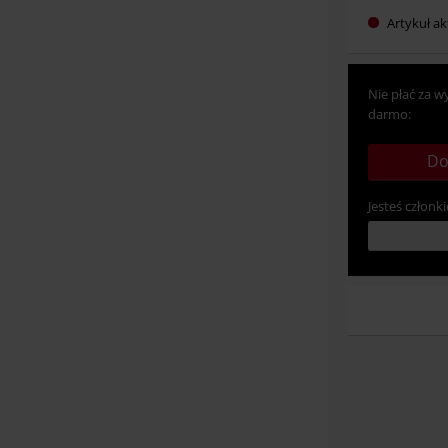
Artykuł ak
Nie płać za w
darmo:
Do
Jesteś członki