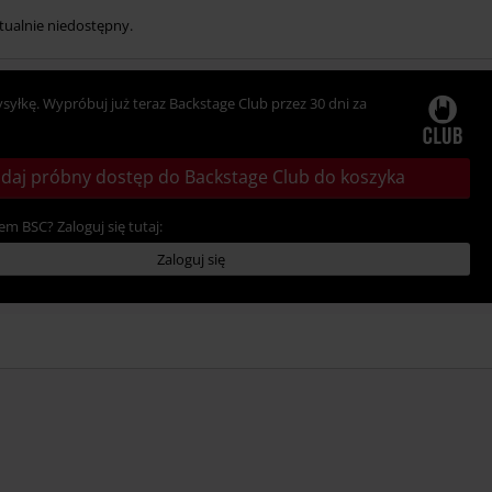
tualnie niedostępny.
ysyłkę. Wypróbuj już teraz Backstage Club przez 30 dni za
daj próbny dostęp do Backstage Club do koszyka
em BSC? Zaloguj się tutaj:
Zaloguj się