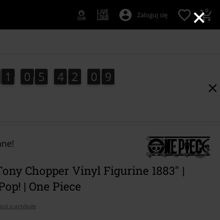
×
0
Zaloguj się
1
0
5
4
2
0
8
8
1
0
5
4
2
0
7
7
1
9
ne!
ony Chopper Vinyl Figurine 1883" |
op! | One Piece
cji o artykule