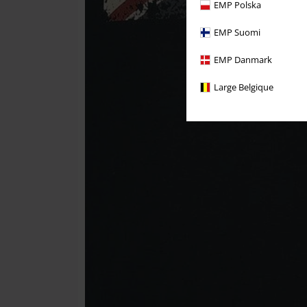
EMP Polska
EMP Suomi
EMP Danmark
Large Belgique