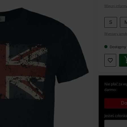
Więcej informa
Wybier
S
swój
Wymiary artyk
rozmia
Dostępny
Nie płać za w
darmo:
Do
Jesteś członki