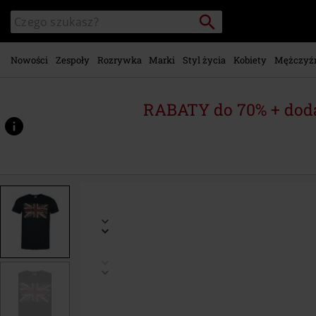
Przejdź do
Szukaj
Wyszukaj
głównej
katalog
zawartości
Nowości
Zespoły
Rozrywka
Marki
Styl życia
Kobiety
Mężczyź
RABATY do 70% + dod
https://www.emp-
shop.pl/p/union-
jack/539581.html