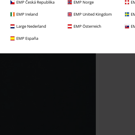
EMP Česká Republika
EMP Norge
EM
EMP Ireland
EMP United Kingdom
EM
Large Nederland
EMP Österreich
EM
EMP España