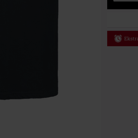
Ekstra
Kod vou
Obowiązuje d
Tylko online. 
Rabat zostani
realizacji zam
Nie łączy się 
itp.), książek
Böhse Onkelz, 
cenie.