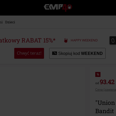
EMP
-
Merch
dla
ni
Dzieci
Fanów:
Muzyki,
Filmów,
0
0
atkowy RABAT 15%*
HAPPY WEEKEND
Seriali
i
Gier
Chwyć teraz!
Skopiuj kod
WEEKEND
-
Moda
Alternatywna.
%
93.42 
od
Cena (zawiera
"Union 
Bandit