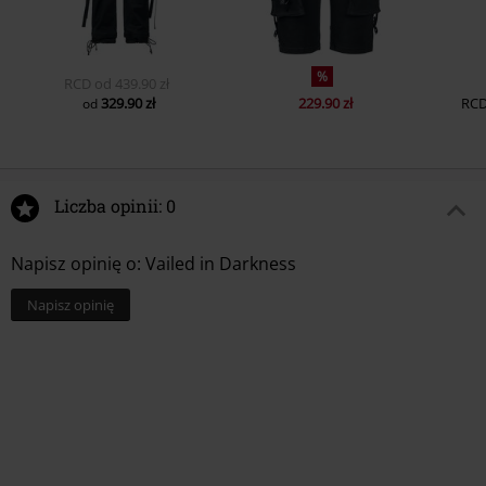
%
RCD
od
439.90 zł
329.90 zł
229.90 zł
RC
od
Liczba opinii: 0
Napisz opinię o: Vailed in Darkness
Napisz opinię