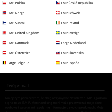
EMP Polska
EMP Česká Republika
Wyprzedaż %
Kobiety
Odzież
Spódnice
EMP Norge
EMP Schweiz
Kobiety
Marki EMP
EMP Suomi
EMP Ireland
Wyprzedaż %
Odzież
Spódnice
EMP United Kingdom
EMP Sverige
Kobiety
Odzież
Spódnice
Spódnice Mini
EMP Danmark
Large Nederland
EMP Österreich
EMP Slovensko
15%
Newsletter
Rabat
Large Belgique
EMP España
Zapisz się teraz i zyskaj Voucher 15%
Zobacz
więcej
Niniejszym potwierdzam, że chcę otrzymywać Newsletter EMP i zgadzam
się na to, że E.M.P. Merchandising mbH może przetwarzać moje dane
osobowe i wysyłać mi regularnie informacje o swoich produktach. Moje