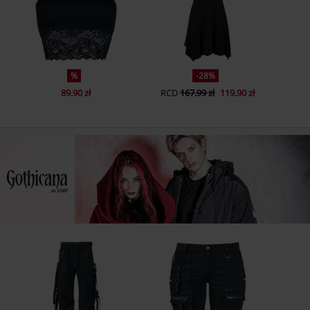
%
-28%
89.90 zł
RCD
167.99 zł
119.90 zł