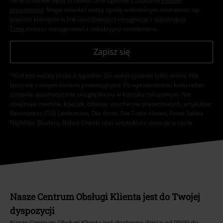
dane osobowe będą przetwarzane zgodnie z zapisami
Polityki
prywatności
. Mogę odwołać swoją zgodę w dowolnym momencie, np.
poprzez kliknięcie w link umożliwiający rezygnację z subskrypcji.
Tutaj
możesz zrezygnować z subskrypcji newslettera.
Zapisz się
*Kod jest ważny przez 4 tygodnie. Do wykorzystania tylko online. NIe
łączy się z innymi kodami promocyjnymi. Po wprowadzeniu kodu rabat
zostanie automatycznie uwzględniony w koszyku zakupowym. Nie
obejmuje: mediów, książek, biletów, voucherów prezentowych, artykułów:
Rammstein, (Till) Lindemann, Die Ärzte, Die Toten Hosen, Feine Sahne
Fischfilet, Broilers, Böhse Onkelz oraz artykułów z donacją w cenie.
Nasze Centrum Obsługi Klienta jest do Twojej
dyspozycji
Nasze Centrum Obsługi Klienta jest dostępne dzisiaj od 09:00 do