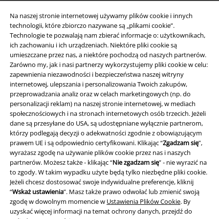
Na naszej stronie internetowej używamy plików cookie i innych
technologii, które zbiorczo nazywane są „plikami cookie”.
Technologie te pozwalają nam zbierać informacje o: użytkownikach,
ich zachowaniu i ich urządzeniach. Niektóre pliki cookie są
umieszczane przez nas, a niektóre pochodzą od naszych partnerów.
Zarówno my, jak i nasi partnerzy wykorzystujemy pliki cookie w celu:
zapewnienia niezawodności i bezpieczeństwa naszej witryny
internetowej, ulepszania i personalizowania Twoich zakupów,
przeprowadzania analiz oraz w celach marketingowych (np. do
Informacje prawne
personalizacji reklam) na naszej stronie internetowej, w mediach
społecznościowych i na stronach internetowych osób trzecich. Jeżeli
Regulamin
dane są przesyłane do USA, są udostępniane wyłącznie partnerom,
którzy podlegają decyzji o adekwatności zgodnie z obowiązującym
prawem UE i są odpowiednio certyfikowani. Klikając “
Zgadzam się
”,
Dane firmy
wyrażasz zgodę na używanie plików cookie przez nas i naszych
partnerów. Możesz także - klikając “
Nie zgadzam się
” - nie wyrazić na
Polityka prywatności
to zgody. W takim wypadku użyte będą tylko niezbędne pliki cookie.
Jeżeli chcesz dostosować swoje indywidualne preferencje, kliknij
Unieszkodliwianie odpadów i ochrona środowiska
“
Wskaż ustawienia
”. Masz także prawo odwołać lub zmienić swoją
zgodę w dowolnym momencie w
Ustawienia Plików Cookie
. By
Deklaracja Zgodności
uzyskać więcej informacji na temat ochrony danych, przejdź do