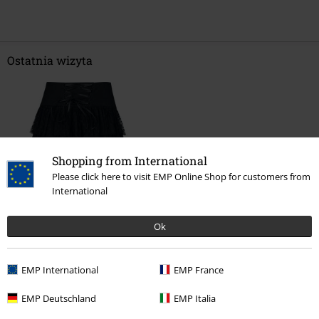
Ostatnia wizyta
Shopping from International
Please click here to visit EMP Online Shop for customers from
International
%
139.90 zł
Ok
EMP International
EMP France
Więcej kategorii. Więcej możliwości.
EMP Deutschland
EMP Italia
Odzież & akcesoria
Dół
Spódnice i Kilty