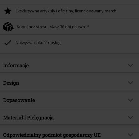
Ekskluzywne artykuły i oficjalny, licencjonowany merch
Kupuj bez stresu. Masz 30 dni na zwrot!
Najwyższa jakość obsługi
Informacje
Numer artykułu
581293
Design
Tytuł:
Vailed in Darkness
Rodzaj artykułu
Spódnica krótka
Brand
Dopasowanie
Gothicana by EMP
Wzór
Jednolity
TYLKO w EMP
Tak
Długość (odzież)
Krótka
Detale
Materiał i Pielęgnacja
Siatkowa wstawka
Kategoria produktu
Gothic, Romance
Rodzaj zapięcia
Gumka elastyczna, Wiązanie
Signature Collection
Nie
Materiał wierzchni
100% poliester
Odpowiedzialny podmiot gospodarczy UE
Kolor
czarny
Data premiery
2025-07-23