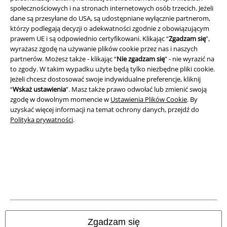
społecznościowych i na stronach internetowych osób trzecich. Jeżeli
dane są przesyłane do USA, są udostępniane wyłącznie partnerom,
którzy podlegają decyzji o adekwatności zgodnie z obowiązującym
prawem UE i są odpowiednio certyfikowani. Klikając “
Zgadzam się
”,
wyrażasz zgodę na używanie plików cookie przez nas i naszych
partnerów. Możesz także - klikając “
Nie zgadzam się
” - nie wyrazić na
to zgody. W takim wypadku użyte będą tylko niezbędne pliki cookie.
Jeżeli chcesz dostosować swoje indywidualne preferencje, kliknij
“
Wskaż ustawienia
”. Masz także prawo odwołać lub zmienić swoją
zgodę w dowolnym momencie w
Ustawienia Plików Cookie
. By
uzyskać więcej informacji na temat ochrony danych, przejdź do
Polityka prywatności
.
Informacje prawne
Regulamin
Dane firmy
Polityka prywatności
Zgadzam się
Unieszkodliwianie odpadów i ochrona środowiska