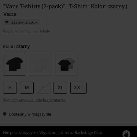
"Vans T-shirts (2-pack)" | T-Shirt | Kolor: czarny |
Vans
Zestaw: 2 sztuki
Więcej informacji o artykule
Wybierz
Kolor:
czarny
swój
rozmiar
S
M
L
XL
XXL
Wymiary artykułu i tabela rozmiarów
Dostępny w magazynie
Nie płać za wysyłkę. Wypróbuj już teraz Backstage Club