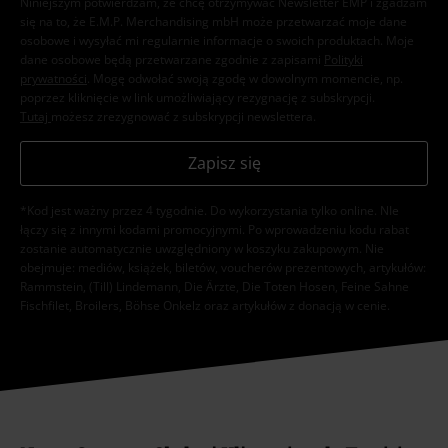
Niniejszym potwierdzam, że chcę otrzymywać Newsletter EMP i zgadzam
się na to, że E.M.P. Merchandising mbH może przetwarzać moje dane
osobowe i wysyłać mi regularnie informacje o swoich produktach. Moje
dane osobowe będą przetwarzane zgodnie z zapisami
Polityki
prywatności
. Mogę odwołać swoją zgodę w dowolnym momencie, np.
poprzez kliknięcie w link umożliwiający rezygnację z subskrypcji.
Tutaj
możesz zrezygnować z subskrypcji newslettera.
Zapisz się
*Kod jest ważny przez 4 tygodnie. Do wykorzystania tylko online. NIe
łączy się z innymi kodami promocyjnymi. Po wprowadzeniu kodu rabat
zostanie automatycznie uwzględniony w koszyku zakupowym. Nie
obejmuje: mediów, książek, biletów, voucherów prezentowych, artykułów:
Rammstein, (Till) Lindemann, Die Ärzte, Die Toten Hosen, Feine Sahne
Fischfilet, Broilers, Böhse Onkelz oraz artykułów z donacją w cenie.