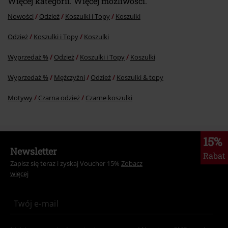
Więcej kategorii. Więcej możliwości.
Nowości
Odzież
Koszulki i Topy
Koszulki
Odzież
Koszulki i Topy
Koszulki
Wyprzedaż %
Odzież
Koszulki i Topy
Koszulki
Wyprzedaż %
Mężczyźni
Odzież
Koszulki & topy
Motywy
Czarna odzież
Czarne koszulki
15%
Newsletter
Rabat
Zapisz się teraz i zyskaj Voucher 15%
Zobacz
więcej