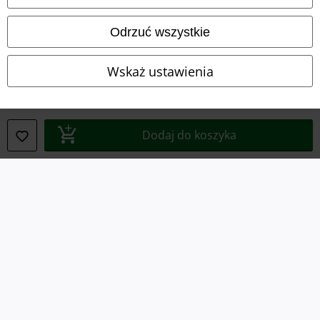
Deklaracja Zgodności
Odrzuć wszystkie
Informacje dotyczące dostępności
Wskaż ustawienia
Ustawienia Plików Cookie
Skorzystaj z prawa do odstąpienia od umowy
Dodaj do koszyka
Wszystkie ceny zawierają podatek VAT. Nie zawierają
kosztów
wysyłki.
© 1986-2026 E.M.P. Merchandising HGmbH
Sklepy internetowe EMP
EMP International