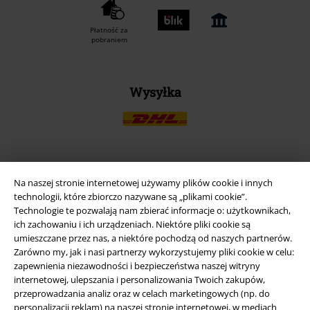
Płatność za
pobraniem
Wysyłka
Aplikację EMP
Na naszej stronie internetowej używamy plików cookie i innych
technologii, które zbiorczo nazywane są „plikami cookie”.
Ściągnij nową aplikację EMP - ZA DARMO - i korzystaj z nowych
Technologie te pozwalają nam zbierać informacje o: użytkownikach,
funkcji!
ich zachowaniu i ich urządzeniach. Niektóre pliki cookie są
umieszczane przez nas, a niektóre pochodzą od naszych partnerów.
Zarówno my, jak i nasi partnerzy wykorzystujemy pliki cookie w celu:
zapewnienia niezawodności i bezpieczeństwa naszej witryny
internetowej, ulepszania i personalizowania Twoich zakupów,
przeprowadzania analiz oraz w celach marketingowych (np. do
A Warner Music Group Company
personalizacji reklam) na naszej stronie internetowej, w mediach