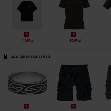
%
%
119.90 zł
139.90 zł
Inni także zamawiali
%
%