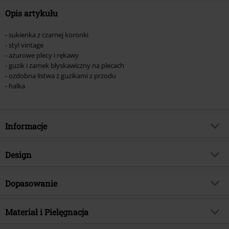
Opis artykułu
- sukienka z czarnej koronki
- styl vintage
- ażurowe plecy i rękawy
- guzik i zamek błyskawiczny na plecach
- ozdobna listwa z guzikami z przodu
- halka
Informacje
Numer artykułu
575032
Design
Tytuł:
Vintage Style Lace Midi Dress
Rodzaj artykułu
Sukienka Medium
Brand
Dopasowanie
Voodoo Vixen
Rodzaj sukienki
Sukienki podkreślające figurę
Kategoria produktu
Gothic, Rockwear, Romance
Długość (odzież)
Medium
Wzór
Materiał i Pielęgnacja
Jednolity
Data premiery
2024-09-20
Dekolt
Dekolt w kształcie serca