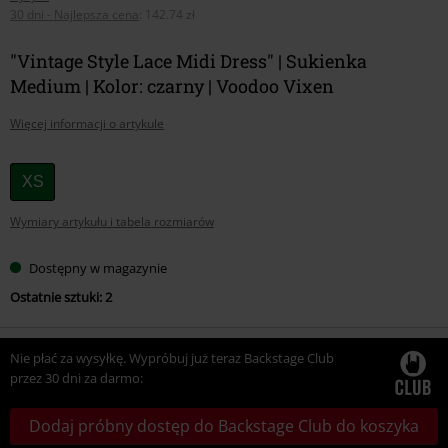
30 dni - Najlepsza cena
:
142.74 zł
"Vintage Style Lace Midi Dress" | Sukienka
Medium | Kolor: czarny | Voodoo Vixen
Więcej informacji o artykule
Wybierz
XS
swój
Wymiary artykułu i tabela rozmiarów
rozmiar
Dostępny w magazynie
Ostatnie sztuki: 2
Nie płać za wysyłkę. Wypróbuj już teraz Backstage Club
przez 30 dni za darmo:
Dodaj próbny dostęp do Backstage Club do koszyka