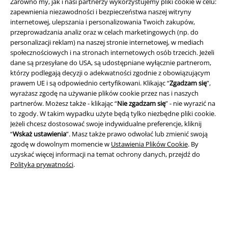
Zarówno my, jak i nasi partnerzy wykorzystujemy pliki cookie w celu:
zapewnienia niezawodności i bezpieczeństwa naszej witryny
internetowej, ulepszania i personalizowania Twoich zakupów,
przeprowadzania analiz oraz w celach marketingowych (np. do
personalizacji reklam) na naszej stronie internetowej, w mediach
społecznościowych i na stronach internetowych osób trzecich. Jeżeli
dane są przesyłane do USA, są udostępniane wyłącznie partnerom,
którzy podlegają decyzji o adekwatności zgodnie z obowiązującym
prawem UE i są odpowiednio certyfikowani. Klikając “
Zgadzam się
”,
wyrażasz zgodę na używanie plików cookie przez nas i naszych
partnerów. Możesz także - klikając “
Nie zgadzam się
” - nie wyrazić na
Informacje prawne
to zgody. W takim wypadku użyte będą tylko niezbędne pliki cookie.
Regulamin
Jeżeli chcesz dostosować swoje indywidualne preferencje, kliknij
“
Wskaż ustawienia
”. Masz także prawo odwołać lub zmienić swoją
zgodę w dowolnym momencie w
Ustawienia Plików Cookie
. By
Dane firmy
uzyskać więcej informacji na temat ochrony danych, przejdź do
Polityka prywatności
.
Polityka prywatności
Unieszkodliwianie odpadów i ochrona środowiska
Deklaracja Zgodności