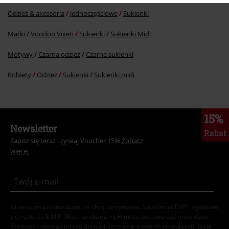
Odzież & akcesoria
Jednoczęściowe
Sukienki
Marki
Voodoo Vixen
Sukienki
Sukienki Midi
Motywy
Czarna odzież
Czarne sukienki
Kobiety
Odzież
Sukienki
Sukienki midi
15%
Newsletter
Rabat
Zapisz się teraz i zyskaj Voucher 15%
Zobacz
więcej
Niniejszym potwierdzam, że chcę otrzymywać Newsletter EMP i zgadzam
się na to, że E.M.P. Merchandising mbH może przetwarzać moje dane
osobowe i wysyłać mi regularnie informacje o swoich produktach. Moje