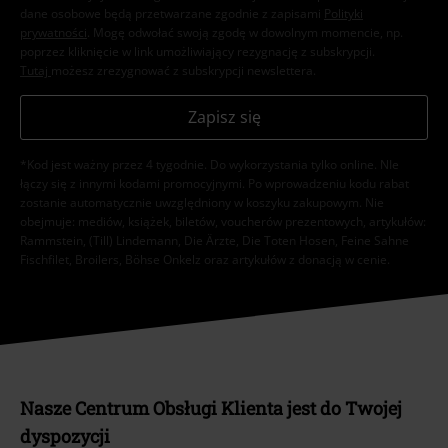
dane osobowe będą przetwarzane zgodnie z zapisami
Polityki
prywatności
. Mogę odwołać swoją zgodę w dowolnym momencie, np.
poprzez kliknięcie w link umożliwiający rezygnację z subskrypcji.
Tutaj
możesz zrezygnować z subskrypcji newslettera.
Zapisz się
*Kod jest ważny przez 4 tygodnie. Do wykorzystania tylko online. NIe
łączy się z innymi kodami promocyjnymi. Po wprowadzeniu kodu rabat
zostanie automatycznie uwzględniony w koszyku zakupowym. Nie
obejmuje: mediów, książek, biletów, voucherów prezentowych, artykułów:
Rammstein, (Till) Lindemann, Die Ärzte, Die Toten Hosen, Feine Sahne
Fischfilet, Broilers, Böhse Onkelz oraz artykułów z donacją w cenie.
Nasze Centrum Obsługi Klienta jest do Twojej
dyspozycji