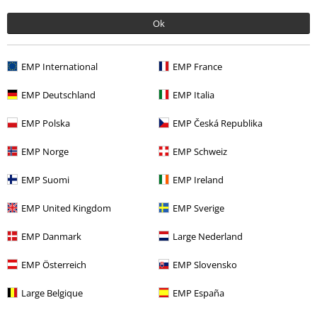
Ok
EMP International
EMP France
Ostatnia wizyta
EMP Deutschland
EMP Italia
EMP Polska
EMP Česká Republika
EMP Norge
EMP Schweiz
EMP Suomi
EMP Ireland
EMP United Kingdom
EMP Sverige
%
209.90 zł
EMP Danmark
Large Nederland
EMP Österreich
EMP Slovensko
Więcej kategorii. Więcej możliwości.
Large Belgique
EMP España
Odzież
Sukienki
Sukienki Midi