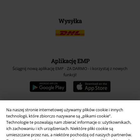
Wysyłka
Aplikację EMP
Ściągnij nową aplikację EMP - ZA DARMO - i korzystaj z nowych
funkcji!
Na naszej stronie internetowej używamy plików cookie i innych
A Warner Music Group Company
technologii, które zbiorczo nazywane są „plikami cookie”.
Technologie te pozwalają nam zbierać informacje o: użytkownikach,
ich zachowaniu i ich urządzeniach. Niektóre pliki cookie są
umieszczane przez nas, a niektóre pochodzą od naszych partnerów.