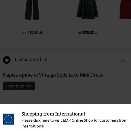
419.90 zł
329.90 zł
od
od
Liczba opinii: 0
Napisz opinię o: Vintage Style Lace Midi Dress
Napisz opinię
Shopping from International
Please click here to visit EMP Online Shop for customers from
International