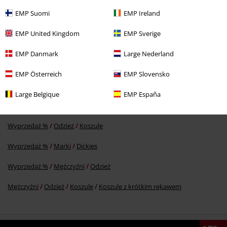
EMP Suomi
EMP Ireland
EMP United Kingdom
EMP Sverige
%
209.90 zł
EMP Danmark
Large Nederland
EMP Österreich
EMP Slovensko
Więcej kategorii. Więcej możliwości.
Large Belgique
EMP España
Nowości
Odzież
Koszule
Koszule - krótki rękaw
Wyprzedaż %
Odzież
Koszule
Wyprzedaż %
Marki
Dickies
Wyprzedaż %
Mężczyźni
Odzież
Mężczyźni
Odzież
Koszule
Koszule z krótkim rękawem