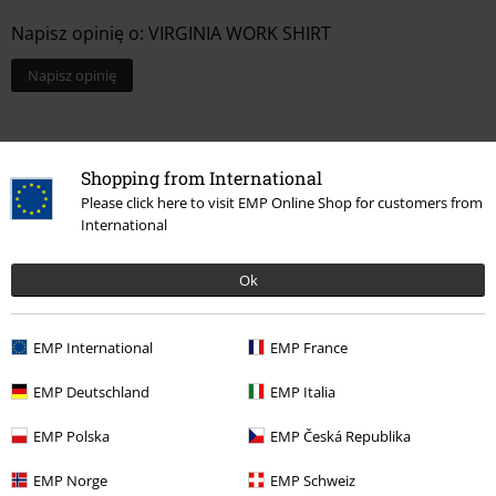
Napisz opinię o: VIRGINIA WORK SHIRT
Napisz opinię
Shopping from International
Please click here to visit EMP Online Shop for customers from
International
Ok
EMP International
EMP France
Ostatnia wizyta
EMP Deutschland
EMP Italia
EMP Polska
EMP Česká Republika
EMP Norge
EMP Schweiz