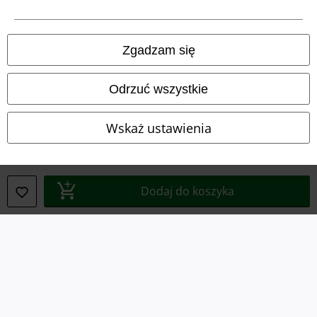
Informacje prawne
Regulamin
Zgadzam się
Dane firmy
Odrzuć wszystkie
Polityka prywatności
Unieszkodliwianie odpadów i ochrona środowiska
Wskaż ustawienia
Deklaracja Zgodności
Informacje dotyczące dostępności
Dodaj do koszyka
Ustawienia Plików Cookie
Skorzystaj z prawa do odstąpienia od umowy
Wszystkie ceny zawierają podatek VAT. Nie zawierają
kosztów
wysyłki.
© 1986-2026 E.M.P. Merchandising HGmbH