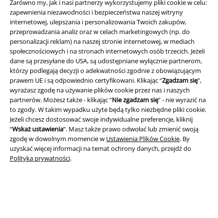
Zarówno my, jak i nasi partnerzy wykorzystujemy pliki cookie w celu:
Ściągnij nową aplikację EMP - ZA DARMO - i korzystaj z nowych
zapewnienia niezawodności i bezpieczeństwa naszej witryny
funkcji!
internetowej, ulepszania i personalizowania Twoich zakupów,
przeprowadzania analiz oraz w celach marketingowych (np. do
personalizacji reklam) na naszej stronie internetowej, w mediach
społecznościowych i na stronach internetowych osób trzecich. Jeżeli
dane są przesyłane do USA, są udostępniane wyłącznie partnerom,
którzy podlegają decyzji o adekwatności zgodnie z obowiązującym
A Warner Music Group Company
prawem UE i są odpowiednio certyfikowani. Klikając “
Zgadzam się
”,
wyrażasz zgodę na używanie plików cookie przez nas i naszych
partnerów. Możesz także - klikając “
Nie zgadzam się
” - nie wyrazić na
to zgody. W takim wypadku użyte będą tylko niezbędne pliki cookie.
Jeżeli chcesz dostosować swoje indywidualne preferencje, kliknij
“
Wskaż ustawienia
”. Masz także prawo odwołać lub zmienić swoją
zgodę w dowolnym momencie w
Ustawienia Plików Cookie
. By
uzyskać więcej informacji na temat ochrony danych, przejdź do
Polityka prywatności
.