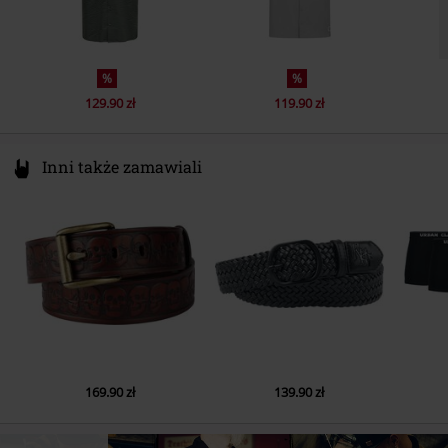
%
%
129.90 zł
119.90 zł
Inni także zamawiali
169.90 zł
139.90 zł