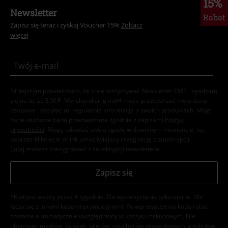
15%
Newsletter
Rabat
Zapisz się teraz i zyskaj Voucher 15%
Zobacz
więcej
Niniejszym potwierdzam, że chcę otrzymywać Newsletter EMP i zgadzam
się na to, że E.M.P. Merchandising mbH może przetwarzać moje dane
osobowe i wysyłać mi regularnie informacje o swoich produktach. Moje
dane osobowe będą przetwarzane zgodnie z zapisami
Polityki
prywatności
. Mogę odwołać swoją zgodę w dowolnym momencie, np.
poprzez kliknięcie w link umożliwiający rezygnację z subskrypcji.
Tutaj
możesz zrezygnować z subskrypcji newslettera.
Zapisz się
*Kod jest ważny przez 4 tygodnie. Do wykorzystania tylko online. NIe
łączy się z innymi kodami promocyjnymi. Po wprowadzeniu kodu rabat
zostanie automatycznie uwzględniony w koszyku zakupowym. Nie
obejmuje: mediów, książek, biletów, voucherów prezentowych, artykułów: