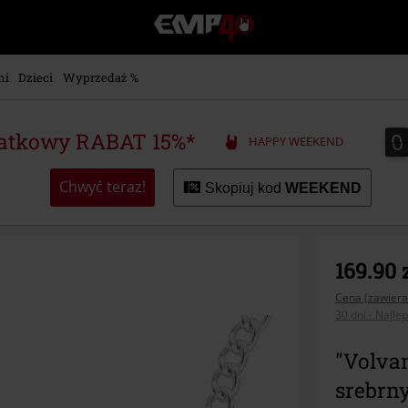
EMP
-
Merch
dla
ni
Dzieci
Wyprzedaż %
Fanów:
Muzyki,
Filmów,
0
0
atkowy RABAT 15%*
HAPPY WEEKEND
Seriali
i
Gier
Chwyć teraz!
Skopiuj kod
WEEKEND
-
Moda
Alternatywna.
169.90 
Cena (zawiera
30 dni - Najle
"Volvan
srebrny