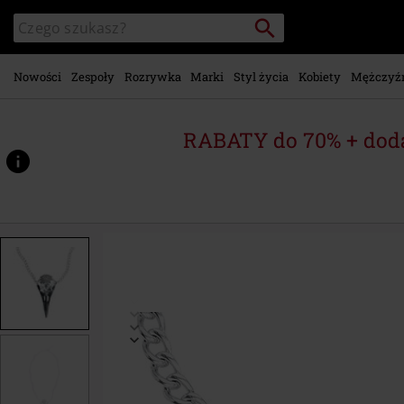
Przejdź do
Szukaj
Wyszukaj
głównej
katalog
zawartości
Nowości
Zespoły
Rozrywka
Marki
Styl życia
Kobiety
Mężczyź
RABATY do 70% + dod
https://www.emp-
shop.pl/p/volvan-
raven-
skull/456460St.html