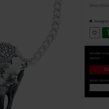
Więcej informa
Wybier
Dostępny
swój
rozmia
Nie płać za w
darmo:
Do
Jesteś członki