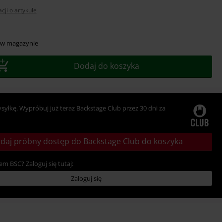
cji o artykule
z
 w magazynie
r
Dodaj do koszyka
ysyłkę. Wypróbuj już teraz Backstage Club przez 30 dni za
daj próbny dostęp do Backstage Club do koszyka
em BSC? Zaloguj się tutaj:
Zaloguj się