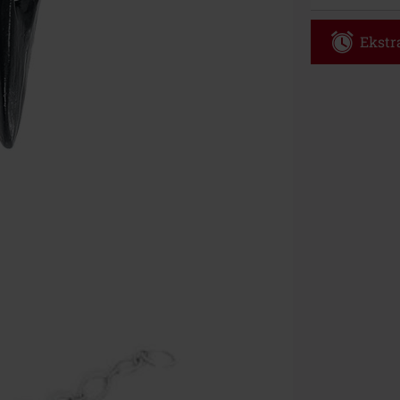
Ekstra
Kod vou
Obowiązuje d
Tylko online. 
Rabat zostani
realizacji zam
Nie łączy się 
itp.), książek
Böhse Onkelz, 
cenie.