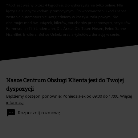
*Kod jest ważny przez 4 tygodnie. Do wykorzystania tylko online. NIe
łączy się z innymi kodami promocyjnymi. Po wprowadzeniu kodu rabat
zostanie automatycznie uwzględniony w koszyku zakupowym. Nie
obejmuje: mediów, książek, biletów, voucherów prezentowych, artykułów:
Rammstein, (Till) Lindemann, Die Ärzte, Die Toten Hosen, Feine Sahne
Fischfilet, Broilers, Böhse Onkelz oraz artykułów z donacją w cenie.
Nasze Centrum Obsługi Klienta jest do Twojej
dyspozycji
Będziemy dostępni ponownie: Poniedziałek od 09:00 do 17:00.
Więcej
informacji
Rozpocznij rozmowę