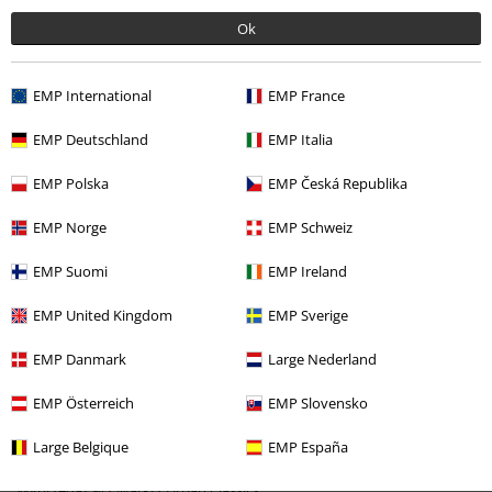
Ok
EMP International
EMP France
EMP Deutschland
EMP Italia
%
EMP Polska
EMP Česká Republika
49.90 zł
EMP Norge
EMP Schweiz
EMP Suomi
EMP Ireland
Więcej kategorii. Więcej możliwości.
Odzież
Koszulki i Topy
Tanktopy
EMP United Kingdom
EMP Sverige
Odzież & akcesoria
Góra
Topy
EMP Danmark
Large Nederland
Motywy
Basics
Basics Men
EMP Österreich
EMP Slovensko
Motywy
Basics
Odzież
Large Belgique
EMP España
Wyprzedaż %
Marki
Urban Classics