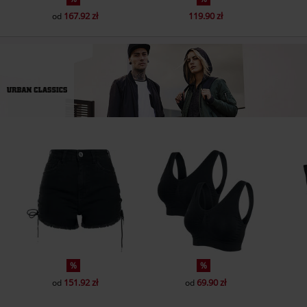
167.92 zł
119.90 zł
od
%
%
151.92 zł
69.90 zł
od
od