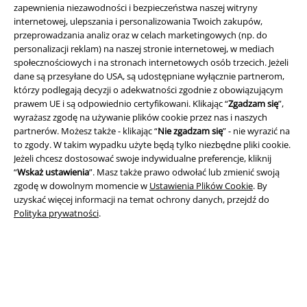
zapewnienia niezawodności i bezpieczeństwa naszej witryny
internetowej, ulepszania i personalizowania Twoich zakupów,
przeprowadzania analiz oraz w celach marketingowych (np. do
personalizacji reklam) na naszej stronie internetowej, w mediach
Informacje prawne
społecznościowych i na stronach internetowych osób trzecich. Jeżeli
dane są przesyłane do USA, są udostępniane wyłącznie partnerom,
Regulamin
którzy podlegają decyzji o adekwatności zgodnie z obowiązującym
prawem UE i są odpowiednio certyfikowani. Klikając “
Zgadzam się
”,
Dane firmy
wyrażasz zgodę na używanie plików cookie przez nas i naszych
partnerów. Możesz także - klikając “
Nie zgadzam się
” - nie wyrazić na
Polityka prywatności
to zgody. W takim wypadku użyte będą tylko niezbędne pliki cookie.
Jeżeli chcesz dostosować swoje indywidualne preferencje, kliknij
Unieszkodliwianie odpadów i ochrona środowiska
“
Wskaż ustawienia
”. Masz także prawo odwołać lub zmienić swoją
zgodę w dowolnym momencie w
Ustawienia Plików Cookie
. By
uzyskać więcej informacji na temat ochrony danych, przejdź do
Deklaracja Zgodności
Polityka prywatności
.
Informacje dotyczące dostępności
Ustawienia Plików Cookie
Skorzystaj z prawa do odstąpienia od umowy