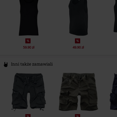
service@urbanclassics.com
%
%
59.90 zł
49.90 zł
Inni także zamawiali
%
%