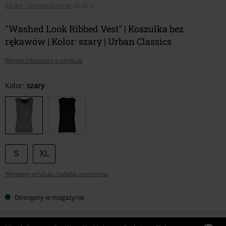
30 dni - Najlepsza cena
:
42.42 zł
"Washed Look Ribbed Vest" | Koszulka bez
rękawów | Kolor: szary | Urban Classics
Więcej informacji o artykule
Wybierz
Kolor:
szary
swój
rozmiar
S
XL
Wymiary artykułu i tabela rozmiarów
Dostępny w magazynie