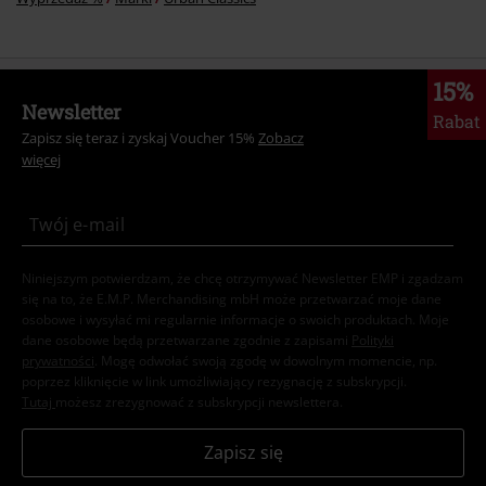
15%
Newsletter
Rabat
Zapisz się teraz i zyskaj Voucher 15%
Zobacz
więcej
Niniejszym potwierdzam, że chcę otrzymywać Newsletter EMP i zgadzam
się na to, że E.M.P. Merchandising mbH może przetwarzać moje dane
osobowe i wysyłać mi regularnie informacje o swoich produktach. Moje
dane osobowe będą przetwarzane zgodnie z zapisami
Polityki
prywatności
. Mogę odwołać swoją zgodę w dowolnym momencie, np.
poprzez kliknięcie w link umożliwiający rezygnację z subskrypcji.
Tutaj
możesz zrezygnować z subskrypcji newslettera.
Zapisz się