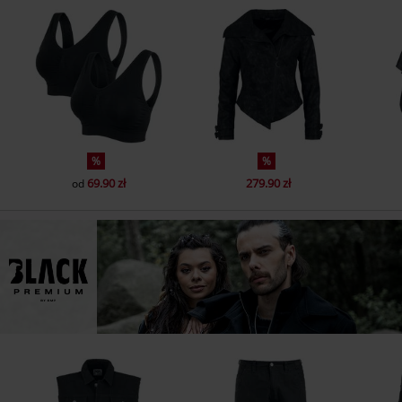
%
%
69.90 zł
279.90 zł
od