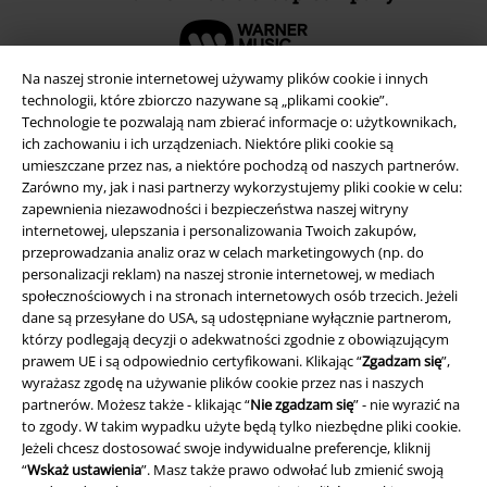
Na naszej stronie internetowej używamy plików cookie i innych
technologii, które zbiorczo nazywane są „plikami cookie”.
Technologie te pozwalają nam zbierać informacje o: użytkownikach,
ich zachowaniu i ich urządzeniach. Niektóre pliki cookie są
umieszczane przez nas, a niektóre pochodzą od naszych partnerów.
Zarówno my, jak i nasi partnerzy wykorzystujemy pliki cookie w celu:
zapewnienia niezawodności i bezpieczeństwa naszej witryny
internetowej, ulepszania i personalizowania Twoich zakupów,
przeprowadzania analiz oraz w celach marketingowych (np. do
personalizacji reklam) na naszej stronie internetowej, w mediach
społecznościowych i na stronach internetowych osób trzecich. Jeżeli
Informacje prawne
dane są przesyłane do USA, są udostępniane wyłącznie partnerom,
którzy podlegają decyzji o adekwatności zgodnie z obowiązującym
Regulamin
prawem UE i są odpowiednio certyfikowani. Klikając “
Zgadzam się
”,
wyrażasz zgodę na używanie plików cookie przez nas i naszych
Dane firmy
partnerów. Możesz także - klikając “
Nie zgadzam się
” - nie wyrazić na
to zgody. W takim wypadku użyte będą tylko niezbędne pliki cookie.
Polityka prywatności
Jeżeli chcesz dostosować swoje indywidualne preferencje, kliknij
“
Wskaż ustawienia
”. Masz także prawo odwołać lub zmienić swoją