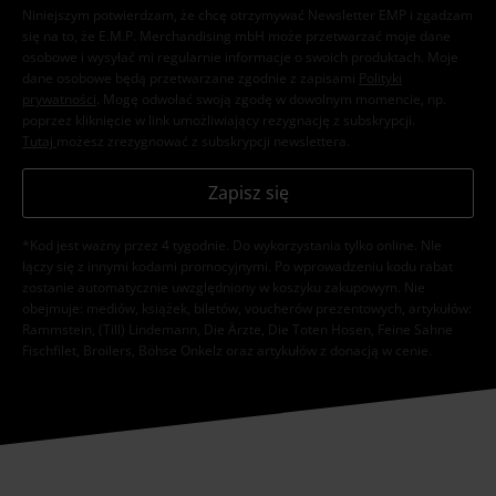
Niniejszym potwierdzam, że chcę otrzymywać Newsletter EMP i zgadzam
się na to, że E.M.P. Merchandising mbH może przetwarzać moje dane
osobowe i wysyłać mi regularnie informacje o swoich produktach. Moje
dane osobowe będą przetwarzane zgodnie z zapisami
Polityki
prywatności
. Mogę odwołać swoją zgodę w dowolnym momencie, np.
poprzez kliknięcie w link umożliwiający rezygnację z subskrypcji.
Tutaj
możesz zrezygnować z subskrypcji newslettera.
Zapisz się
*Kod jest ważny przez 4 tygodnie. Do wykorzystania tylko online. NIe
łączy się z innymi kodami promocyjnymi. Po wprowadzeniu kodu rabat
zostanie automatycznie uwzględniony w koszyku zakupowym. Nie
obejmuje: mediów, książek, biletów, voucherów prezentowych, artykułów:
Rammstein, (Till) Lindemann, Die Ärzte, Die Toten Hosen, Feine Sahne
Fischfilet, Broilers, Böhse Onkelz oraz artykułów z donacją w cenie.