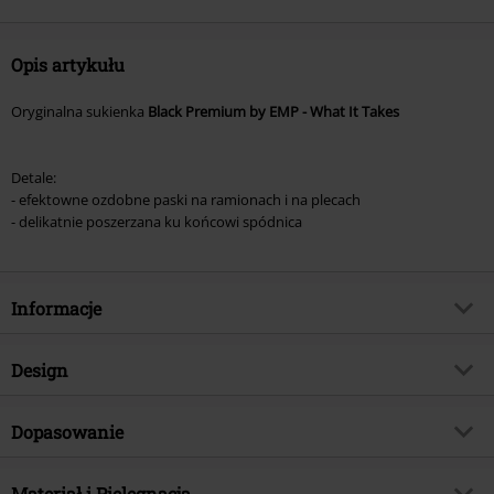
Opis artykułu
Oryginalna sukienka
Black Premium by EMP - What It Takes
Detale:
- efektowne ozdobne paski na ramionach i na plecach
- delikatnie poszerzana ku końcowi spódnica
Informacje
Numer artykułu
370476
Design
Tytuł:
What It Takes
Rodzaj artykułu
Sukienka krótka
Brand
Dopasowanie
Black Premium by EMP
Rodzaj sukienki
Jersey
TYLKO w EMP
Tak
Długość (odzież)
Medium
Wzór
Materiał i Pielęgnacja
Jednolity