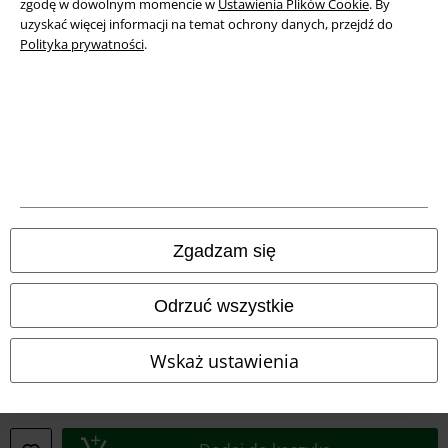
zgodę w dowolnym momencie w
Ustawienia Plików Cookie
. By
Unieszkodliwianie odpadów i ochrona środowiska
uzyskać więcej informacji na temat ochrony danych, przejdź do
Polityka prywatności
.
Deklaracja Zgodności
Informacje dotyczące dostępności
Ustawienia Plików Cookie
Skorzystaj z prawa do odstąpienia od umowy
Wszystkie ceny zawierają podatek VAT. Nie zawierają
kosztów
Zgadzam się
wysyłki.
© 1986-2026 E.M.P. Merchandising HGmbH
Odrzuć wszystkie
Wskaż ustawienia
Sklepy internetowe EMP
EMP International