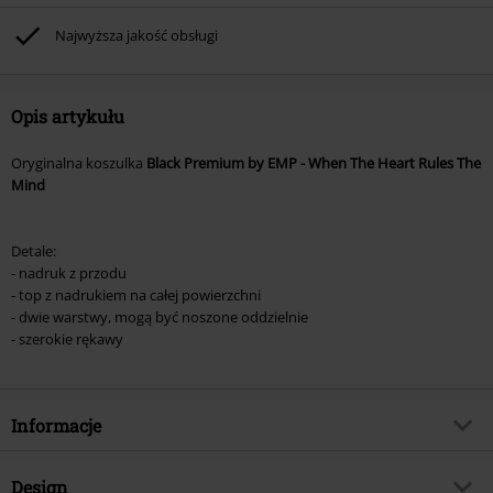
(płyt CD, LP, itp.), książek, biletów, voucherów prezentowych, artykułów:
Rammstein, (Till) Lindemann, Böhse Onkelz, Broilers, Die Ärzte, Die Toten
Najwyższa jakość obsługi
Hosen, Metality oraz artykułów z donacją w cenie.
Opis artykułu
Oryginalna koszulka
Black Premium by EMP - When The Heart Rules The
Mind
Detale:
- nadruk z przodu
- top z nadrukiem na całej powierzchni
- dwie warstwy, mogą być noszone oddzielnie
- szerokie rękawy
Informacje
Numer artykułu
368609
Design