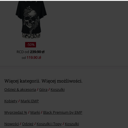
Prześlij komentarz
-50%
RCD
od
239.90 zł
119.90 zł
od
Więcej kategorii. Więcej możliwości.
Odzież & akcesoria
Góra
Koszulki
Kobiety
Marki EMP
Wyprzedaż %
Marki
Black Premium by EMP
Nowości
Odzież
Koszulki i Topy
Koszulki