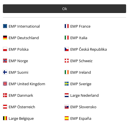
Polecam
Ok
Świetnie leży, genialnie wygląda. Gorąco polecam!
EMP International
EMP France
EMP Deutschland
EMP Italia
EMP Polska
EMP Česká Republika
Opinia zweryfikowana
EMP Norge
EMP Schweiz
Czy ta opinia okazała się pomocna?
EMP Suomi
EMP Ireland
EMP United Kingdom
EMP Sverige
Komentarz
EMP Danmark
Large Nederland
EMP Österreich
EMP Slovensko
Ostatnia wizyta
Large Belgique
EMP España