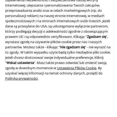
internetowej, ulepszania i personalizowania Twoich zakupów,
przeprowadzania analiz oraz w celach marketingowych (np. do
personalizacji reklam) na naszej stronie internetowej, w mediach
społecznościowych i na stronach internetowych osób trzecich. Jeżeli
dane są przesyłane do USA, są udostępniane wyłącznie partnerom,
Informacje prawne
którzy podlegają decyzji o adekwatności zgodnie z obowiązującym
prawem UE i są odpowiednio certyfikowani. Klikając “
Zgadzam się
”,
Regulamin
wyrażasz zgodę na używanie plików cookie przez nas i naszych
partnerów. Możesz także - klikając “
Nie zgadzam się
” - nie wyrazić na
Dane firmy
to zgody. W takim wypadku użyte będą tylko niezbędne pliki cookie.
Jeżeli chcesz dostosować swoje indywidualne preferencje, kliknij
Polityka prywatności
“
Wskaż ustawienia
”. Masz także prawo odwołać lub zmienić swoją
zgodę w dowolnym momencie w
Ustawienia Plików Cookie
. By
Unieszkodliwianie odpadów i ochrona środowiska
uzyskać więcej informacji na temat ochrony danych, przejdź do
Polityka prywatności
.
Deklaracja Zgodności
Informacje dotyczące dostępności
Ustawienia Plików Cookie