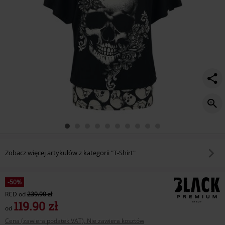
Zobacz więcej artykułów z kategorii "T-Shirt"
-50%
RCD
od
239.90 zł
119.90 zł
od
Cena (zawiera podatek VAT), Nie zawiera kosztów