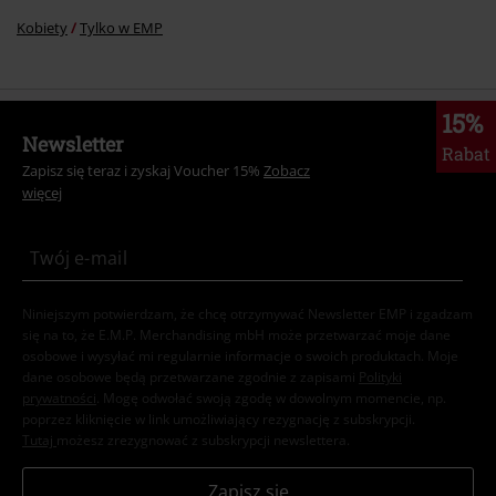
Kobiety
Tylko w EMP
15%
Newsletter
Rabat
Zapisz się teraz i zyskaj Voucher 15%
Zobacz
więcej
Niniejszym potwierdzam, że chcę otrzymywać Newsletter EMP i zgadzam
się na to, że E.M.P. Merchandising mbH może przetwarzać moje dane
osobowe i wysyłać mi regularnie informacje o swoich produktach. Moje
dane osobowe będą przetwarzane zgodnie z zapisami
Polityki
prywatności
. Mogę odwołać swoją zgodę w dowolnym momencie, np.
poprzez kliknięcie w link umożliwiający rezygnację z subskrypcji.
Tutaj
możesz zrezygnować z subskrypcji newslettera.
Zapisz się