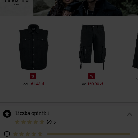
%
%
R
161.42 zł
169.90 zł
od
od
Liczba opinii: 1
5
1