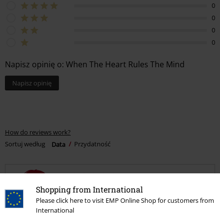
0
0
0
0
Napisz opinię o: When The Heart Rules The Mind
Napisz opinię
How do reviews work?
Sortuj według
Data
Przydatność
Shopping from International
Natalia W.
Please click here to visit EMP Online Shop for customers from
6 Opinie
International
Opublikowana: środa, 2021-05-26