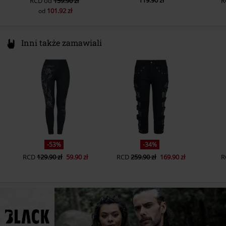
119.90 zł
RCD
od
159.90 zł
R
101.92 zł
od
Inni także zamawiali
-53%
-34%
RCD
129.90 zł
59.90 zł
RCD
259.90 zł
169.90 zł
R