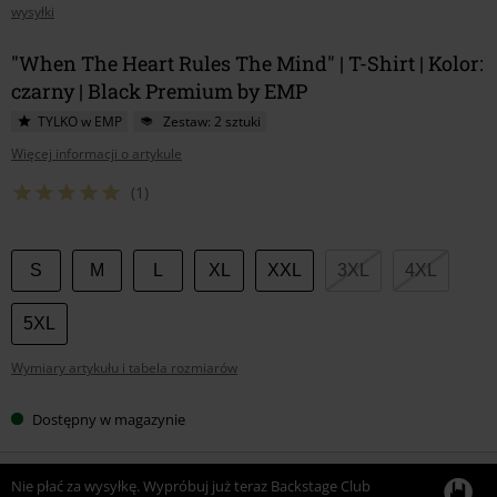
wysyłki
"When The Heart Rules The Mind" | T-Shirt | Kolor:
czarny | Black Premium by EMP
TYLKO w EMP
Zestaw: 2 sztuki
Więcej informacji o artykule
(1)
Wybierz
S
M
L
XL
XXL
3XL
4XL
swój
rozmiar
5XL
Wymiary artykułu i tabela rozmiarów
Dostępny w magazynie
Nie płać za wysyłkę. Wypróbuj już teraz Backstage Club