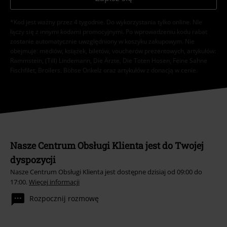
*Kod jest ważny przez 4 tygodnie. Do wykorzystania tylko online. NIe
łączy się z innymi kodami promocyjnymi. Po wprowadzeniu kodu rabat
zostanie automatycznie uwzględniony w koszyku zakupowym. Nie
obejmuje: mediów, książek, biletów, voucherów prezentowych, artykułów:
Rammstein, (Till) Lindemann, Die Ärzte, Die Toten Hosen, Feine Sahne
Fischfilet, Broilers, Böhse Onkelz oraz artykułów z donacją w cenie.
Nasze Centrum Obsługi Klienta jest do Twojej
dyspozycji
Nasze Centrum Obsługi Klienta jest dostępne dzisiaj od 09:00 do
17:00.
Więcej informacji
Rozpocznij rozmowę