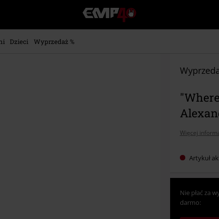
EMP
-
Merch
dla
ni
Dzieci
Wyprzedaż %
Fanów:
Muzyki,
Filmów,
Wyprzeda
Seriali
i
"Where 
Gier
-
Alexan
Moda
Alternatywna.
Więcej informa
Artykuł ak
Nie płać za w
darmo: