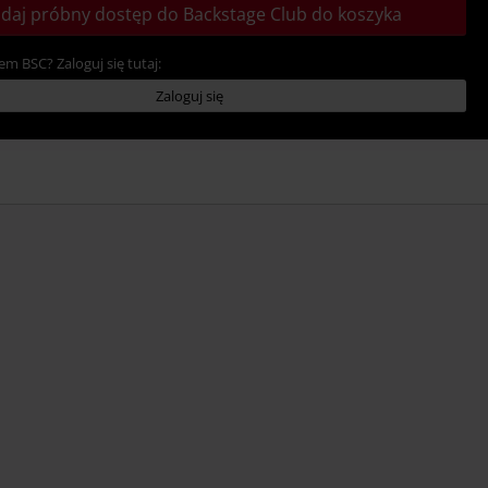
daj próbny dostęp do Backstage Club do koszyka
em BSC? Zaloguj się tutaj:
Zaloguj się