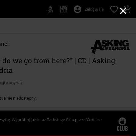
×
0
Zaloguj się
ne!
do we go from here?" | CD | Asking
dria
cji o artykule
tualnie niedostępny.
ysyłkę. Wypróbuj już teraz Backstage Club przez 30 dni za