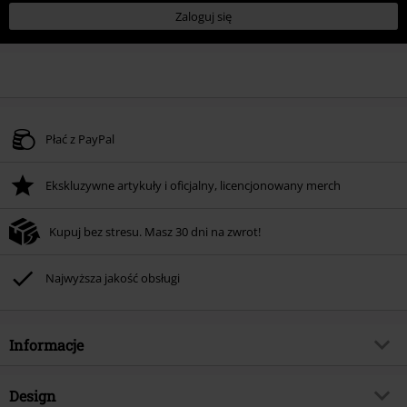
Zaloguj się
Płać z PayPal
Ekskluzywne artykuły i oficjalny, licencjonowany merch
Kupuj bez stresu. Masz 30 dni na zwrot!
Najwyższa jakość obsługi
Informacje
Numer artykułu
567775
Design