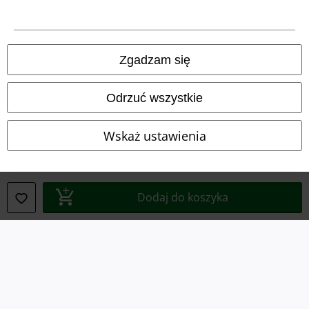
Polityka prywatności
Zgadzam się
Unieszkodliwianie odpadów i ochrona środowiska
Deklaracja Zgodności
Odrzuć wszystkie
Informacje dotyczące dostępności
Wskaż ustawienia
Ustawienia Plików Cookie
Skorzystaj z prawa do odstąpienia od umowy
Dodaj do koszyka
Wszystkie ceny zawierają podatek VAT. Nie zawierają
kosztów
wysyłki.
© 1986-2026 E.M.P. Merchandising HGmbH