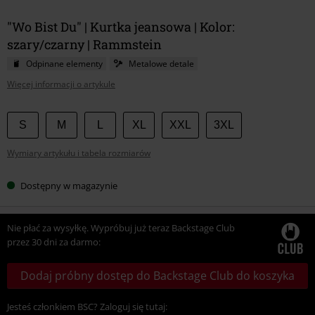
"Wo Bist Du" | Kurtka jeansowa | Kolor:
szary/czarny | Rammstein
Odpinane elementy
Metalowe detale
Więcej informacji o artykule
Wybierz
S
M
L
XL
XXL
3XL
swój
Wymiary artykułu i tabela rozmiarów
rozmiar
Dostępny w magazynie
Nie płać za wysyłkę. Wypróbuj już teraz Backstage Club
przez 30 dni za darmo:
Dodaj próbny dostęp do Backstage Club do koszyka
Jesteś członkiem BSC? Zaloguj się tutaj: