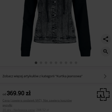
Zobacz więcej artykułów z kategorii "Kurtka jeansowa"
369.90 zł
od
Cena (zawiera podatek VAT), Nie zawiera kosztów
wysyłki
30 dni - Najlepsza cena
:
288.52 zł