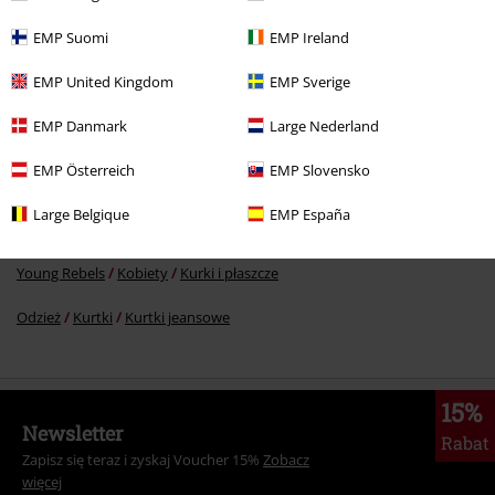
369.90 zł
od
EMP Suomi
EMP Ireland
EMP United Kingdom
EMP Sverige
Więcej kategorii. Więcej możliwości.
EMP Danmark
Large Nederland
Odzież & akcesoria
Góra
Kurtki
EMP Österreich
EMP Slovensko
Duże rozmiary
Kobiety
Kurtki
Kurtki jeansowe
Large Belgique
EMP España
Duże rozmiary
Kurtki
Kurtki jeansowe
Young Rebels
Kobiety
Kurki i płaszcze
Odzież
Kurtki
Kurtki jeansowe
15%
Newsletter
Rabat
Zapisz się teraz i zyskaj Voucher 15%
Zobacz
więcej