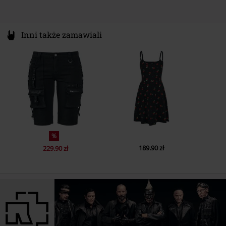
Inni także zamawiali
%
189.90 zł
229.90 zł