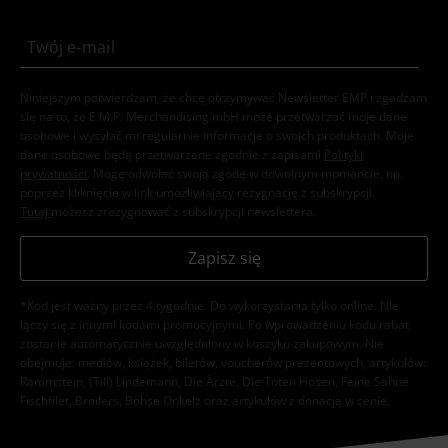
Niniejszym potwierdzam, że chcę otrzymywać Newsletter EMP i zgadzam
się na to, że E.M.P. Merchandising mbH może przetwarzać moje dane
osobowe i wysyłać mi regularnie informacje o swoich produktach. Moje
dane osobowe będą przetwarzane zgodnie z zapisami
Polityki
prywatności
. Mogę odwołać swoją zgodę w dowolnym momencie, np.
poprzez kliknięcie w link umożliwiający rezygnację z subskrypcji.
Tutaj
możesz zrezygnować z subskrypcji newslettera.
Zapisz się
*Kod jest ważny przez 4 tygodnie. Do wykorzystania tylko online. NIe
łączy się z innymi kodami promocyjnymi. Po wprowadzeniu kodu rabat
zostanie automatycznie uwzględniony w koszyku zakupowym. Nie
obejmuje: mediów, książek, biletów, voucherów prezentowych, artykułów:
Rammstein, (Till) Lindemann, Die Ärzte, Die Toten Hosen, Feine Sahne
Fischfilet, Broilers, Böhse Onkelz oraz artykułów z donacją w cenie.