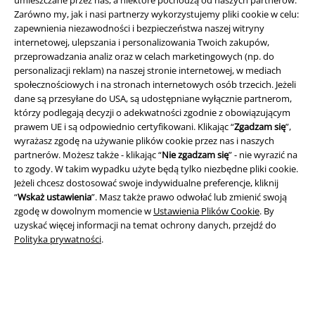
umieszczane przez nas, a niektóre pochodzą od naszych partnerów.
Zarówno my, jak i nasi partnerzy wykorzystujemy pliki cookie w celu:
zapewnienia niezawodności i bezpieczeństwa naszej witryny
internetowej, ulepszania i personalizowania Twoich zakupów,
A Warner Music Group Company
przeprowadzania analiz oraz w celach marketingowych (np. do
personalizacji reklam) na naszej stronie internetowej, w mediach
społecznościowych i na stronach internetowych osób trzecich. Jeżeli
dane są przesyłane do USA, są udostępniane wyłącznie partnerom,
którzy podlegają decyzji o adekwatności zgodnie z obowiązującym
prawem UE i są odpowiednio certyfikowani. Klikając “
Zgadzam się
”,
wyrażasz zgodę na używanie plików cookie przez nas i naszych
partnerów. Możesz także - klikając “
Nie zgadzam się
” - nie wyrazić na
to zgody. W takim wypadku użyte będą tylko niezbędne pliki cookie.
Jeżeli chcesz dostosować swoje indywidualne preferencje, kliknij
“
Wskaż ustawienia
”. Masz także prawo odwołać lub zmienić swoją
zgodę w dowolnym momencie w
Ustawienia Plików Cookie
. By
uzyskać więcej informacji na temat ochrony danych, przejdź do
Polityka prywatności
.
Informacje prawne
Regulamin
Dane firmy