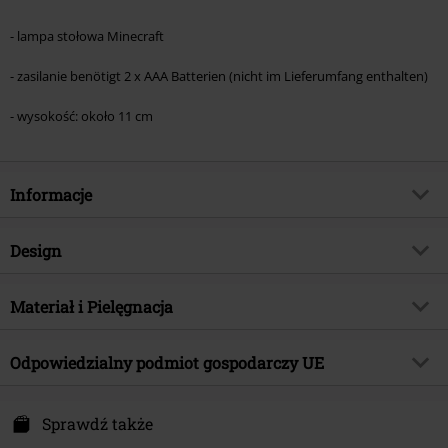
- lampa stołowa Minecraft
- zasilanie benötigt 2 x AAA Batterien (nicht im Lieferumfang enthalten)
- wysokość: około 11 cm
Informacje
Numer artykułu
599349
Design
Tytuł:
Wolf Icon
Rodzaj artykułu
Lampa stołowa
Kategoria produktu
Materiał i Pielęgnacja
Merch dla Fanów, Gry, Prezenty
Kolor
wielokolorowy
Licencja
Oficjalnie licencjonowany produkt
Materiał wierzchni
Tworzywa sztuczne
Odpowiedzialny podmiot gospodarczy UE
Entertainment
Minecraft
Data premiery
2026-04-23
Paladone Products Ltd
Chemin du pre Neuf 350
Sprawdź także
38350 La mure