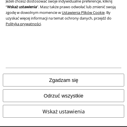
Unieszkodliwianie odpadów i ochrona środowiska
Jeżeli chcesz dostosować swoje indywidualne preferencje, kliknij
“
Wskaż ustawienia
”. Masz także prawo odwołać lub zmienić swoją
zgodę w dowolnym momencie w
Ustawienia Plików Cookie
. By
Deklaracja Zgodności
uzyskać więcej informacji na temat ochrony danych, przejdź do
Polityka prywatności
.
Informacje dotyczące dostępności
Ustawienia Plików Cookie
Skorzystaj z prawa do odstąpienia od umowy
Wszystkie ceny zawierają podatek VAT. Nie zawierają
kosztów
wysyłki.
© 1986-2026 E.M.P. Merchandising HGmbH
Zgadzam się
Odrzuć wszystkie
Sklepy internetowe EMP
Wskaż ustawienia
EMP International