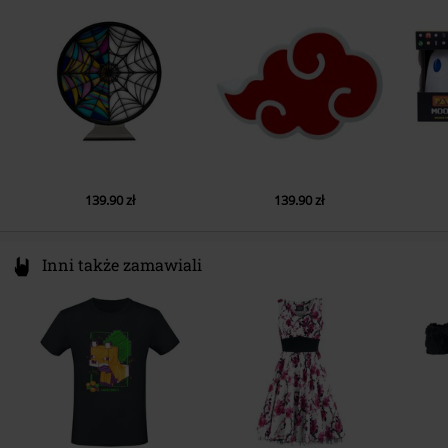
France
info@paladone.com
139.90 zł
139.90 zł
Inni także zamawiali