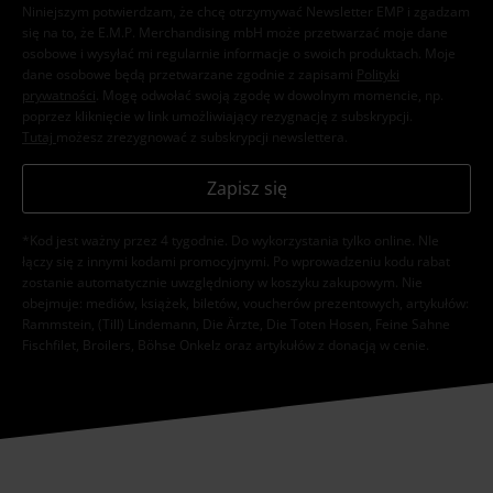
Niniejszym potwierdzam, że chcę otrzymywać Newsletter EMP i zgadzam
się na to, że E.M.P. Merchandising mbH może przetwarzać moje dane
osobowe i wysyłać mi regularnie informacje o swoich produktach. Moje
dane osobowe będą przetwarzane zgodnie z zapisami
Polityki
prywatności
. Mogę odwołać swoją zgodę w dowolnym momencie, np.
poprzez kliknięcie w link umożliwiający rezygnację z subskrypcji.
Tutaj
możesz zrezygnować z subskrypcji newslettera.
Zapisz się
*Kod jest ważny przez 4 tygodnie. Do wykorzystania tylko online. NIe
łączy się z innymi kodami promocyjnymi. Po wprowadzeniu kodu rabat
zostanie automatycznie uwzględniony w koszyku zakupowym. Nie
obejmuje: mediów, książek, biletów, voucherów prezentowych, artykułów:
Rammstein, (Till) Lindemann, Die Ärzte, Die Toten Hosen, Feine Sahne
Fischfilet, Broilers, Böhse Onkelz oraz artykułów z donacją w cenie.