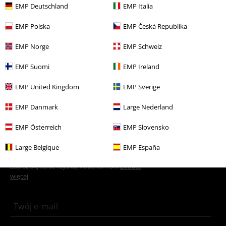
Więcej kategorii. Więcej możliwości.
EMP Deutschland
EMP Italia
Nowości
Lifestyle i Czas wolny
Dla domu
Oświetlenie
EMP Polska
EMP Česká Republika
Gry
Artykuły dekoracyjne i akcesoria dla domu
Lampy
EMP Norge
EMP Schweiz
Motywy
Pomysły na prezenty
Filmowi nerdzi
EMP Suomi
EMP Ireland
Motywy
Pomysły na prezenty
Nerdy gamingowe
EMP United Kingdom
EMP Sverige
Gry
Najlepszy merch dla graczy
Minecraft
Dla domu
Lampy
EMP Danmark
Large Nederland
EMP Österreich
EMP Slovensko
15%
Large Belgique
EMP España
Newsletter
Rabat
Zapisz się teraz i zyskaj Voucher 15%
Zobacz
więcej