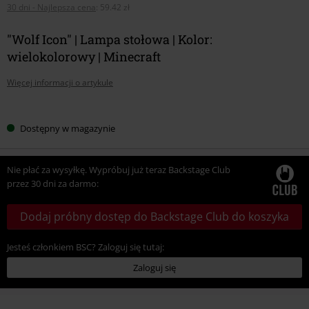
30 dni - Najlepsza cena
:
59.42 zł
"Wolf Icon" | Lampa stołowa | Kolor:
wielokolorowy | Minecraft
Więcej informacji o artykule
Wybierz
Dostępny w magazynie
swój
rozmiar
Nie płać za wysyłkę. Wypróbuj już teraz Backstage Club
przez 30 dni za darmo:
Dodaj próbny dostęp do Backstage Club do koszyka
Jesteś członkiem BSC? Zaloguj się tutaj:
Zaloguj się