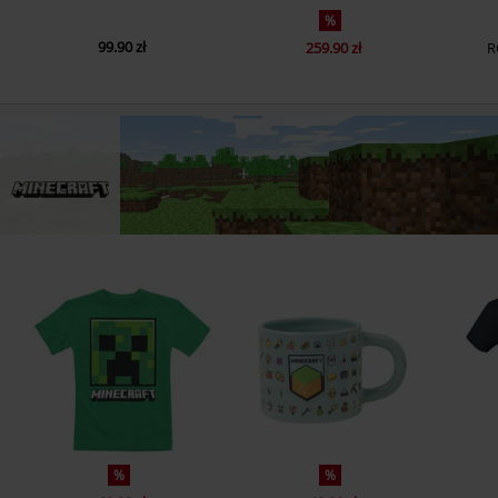
%
99.90 zł
259.90 zł
R
%
%