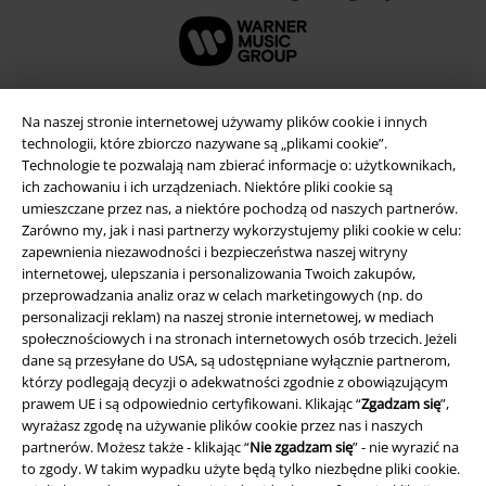
Na naszej stronie internetowej używamy plików cookie i innych
technologii, które zbiorczo nazywane są „plikami cookie”.
Technologie te pozwalają nam zbierać informacje o: użytkownikach,
ich zachowaniu i ich urządzeniach. Niektóre pliki cookie są
umieszczane przez nas, a niektóre pochodzą od naszych partnerów.
Zarówno my, jak i nasi partnerzy wykorzystujemy pliki cookie w celu:
zapewnienia niezawodności i bezpieczeństwa naszej witryny
internetowej, ulepszania i personalizowania Twoich zakupów,
przeprowadzania analiz oraz w celach marketingowych (np. do
Informacje prawne
personalizacji reklam) na naszej stronie internetowej, w mediach
społecznościowych i na stronach internetowych osób trzecich. Jeżeli
Regulamin
dane są przesyłane do USA, są udostępniane wyłącznie partnerom,
którzy podlegają decyzji o adekwatności zgodnie z obowiązującym
Dane firmy
prawem UE i są odpowiednio certyfikowani. Klikając “
Zgadzam się
”,
wyrażasz zgodę na używanie plików cookie przez nas i naszych
Polityka prywatności
partnerów. Możesz także - klikając “
Nie zgadzam się
” - nie wyrazić na
to zgody. W takim wypadku użyte będą tylko niezbędne pliki cookie.