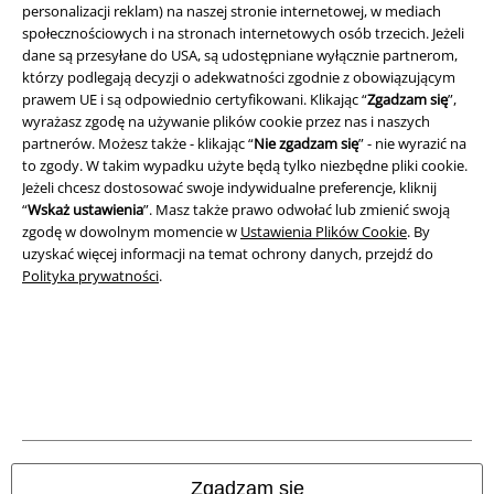
personalizacji reklam) na naszej stronie internetowej, w mediach
społecznościowych i na stronach internetowych osób trzecich. Jeżeli
dane są przesyłane do USA, są udostępniane wyłącznie partnerom,
którzy podlegają decyzji o adekwatności zgodnie z obowiązującym
A Warner Music Group Company
prawem UE i są odpowiednio certyfikowani. Klikając “
Zgadzam się
”,
wyrażasz zgodę na używanie plików cookie przez nas i naszych
partnerów. Możesz także - klikając “
Nie zgadzam się
” - nie wyrazić na
to zgody. W takim wypadku użyte będą tylko niezbędne pliki cookie.
Jeżeli chcesz dostosować swoje indywidualne preferencje, kliknij
“
Wskaż ustawienia
”. Masz także prawo odwołać lub zmienić swoją
zgodę w dowolnym momencie w
Ustawienia Plików Cookie
. By
uzyskać więcej informacji na temat ochrony danych, przejdź do
Polityka prywatności
.
Informacje prawne
Regulamin
Zgadzam się