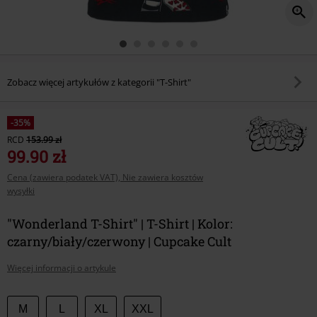
Zobacz więcej artykułów z kategorii "T-Shirt"
-35%
RCD
153.99 zł
99.90 zł
Cena (zawiera podatek VAT), Nie zawiera kosztów
wysyłki
"Wonderland T-Shirt" | T-Shirt | Kolor:
czarny/biały/czerwony | Cupcake Cult
Więcej informacji o artykule
Wybierz
M
L
XL
XXL