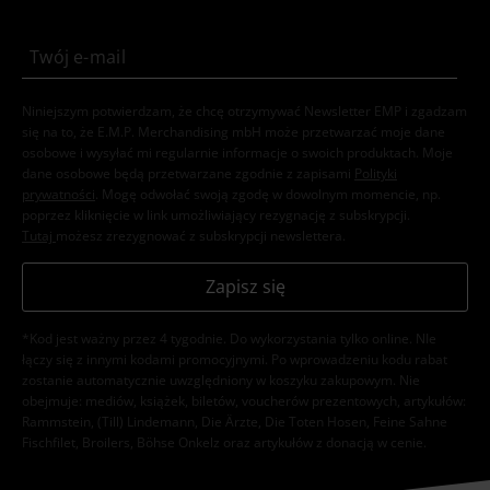
Niniejszym potwierdzam, że chcę otrzymywać Newsletter EMP i zgadzam
się na to, że E.M.P. Merchandising mbH może przetwarzać moje dane
osobowe i wysyłać mi regularnie informacje o swoich produktach. Moje
dane osobowe będą przetwarzane zgodnie z zapisami
Polityki
prywatności
. Mogę odwołać swoją zgodę w dowolnym momencie, np.
poprzez kliknięcie w link umożliwiający rezygnację z subskrypcji.
Tutaj
możesz zrezygnować z subskrypcji newslettera.
Zapisz się
*Kod jest ważny przez 4 tygodnie. Do wykorzystania tylko online. NIe
łączy się z innymi kodami promocyjnymi. Po wprowadzeniu kodu rabat
zostanie automatycznie uwzględniony w koszyku zakupowym. Nie
obejmuje: mediów, książek, biletów, voucherów prezentowych, artykułów:
Rammstein, (Till) Lindemann, Die Ärzte, Die Toten Hosen, Feine Sahne
Fischfilet, Broilers, Böhse Onkelz oraz artykułów z donacją w cenie.