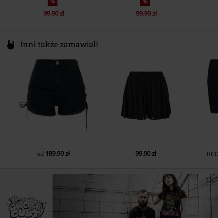
%
%
99.90 zł
99.90 zł
Inni także zamawiali
189.90 zł
99.90 zł
od
RC