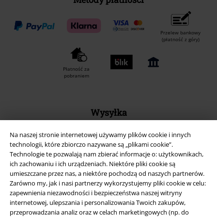
Przelew bankowy
(płatność z góry)
Płatność za
pobraniem
Wysyłka
Na naszej stronie internetowej używamy plików cookie i innych
technologii, które zbiorczo nazywane są „plikami cookie”.
Technologie te pozwalają nam zbierać informacje o: użytkownikach,
ich zachowaniu i ich urządzeniach. Niektóre pliki cookie są
Aplikację EMP
umieszczane przez nas, a niektóre pochodzą od naszych partnerów.
Zarówno my, jak i nasi partnerzy wykorzystujemy pliki cookie w celu:
Ściągnij nową aplikację EMP - ZA DARMO - i korzystaj z nowych
zapewnienia niezawodności i bezpieczeństwa naszej witryny
funkcji!
internetowej, ulepszania i personalizowania Twoich zakupów,
przeprowadzania analiz oraz w celach marketingowych (np. do