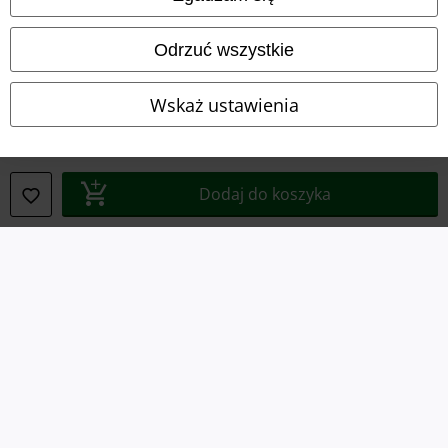
Dane firmy
Polityka prywatności
Odrzuć wszystkie
Unieszkodliwianie odpadów i ochrona środowiska
Wskaż ustawienia
Deklaracja Zgodności
Informacje dotyczące dostępności
Dodaj do koszyka
Ustawienia Plików Cookie
Skorzystaj z prawa do odstąpienia od umowy
Wszystkie ceny zawierają podatek VAT. Nie zawierają
kosztów
wysyłki.
© 1986-2026 E.M.P. Merchandising HGmbH