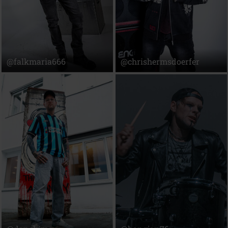
@falkmaria666
@chrishermsdoerfer