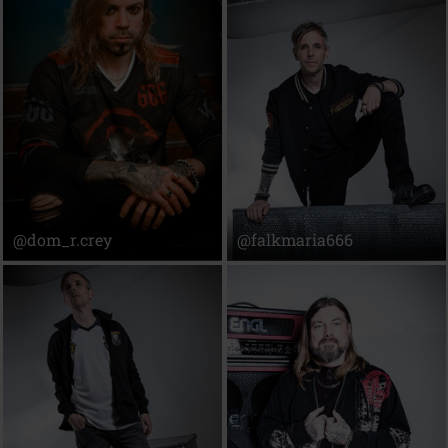
@dom_r.crey
@falkmaria666