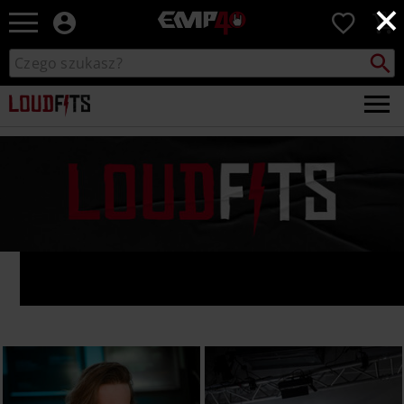
×
EMP
0
-
Merch
Szukaj
Wyszukaj
dla
katalog
Fanów:
Muzyki,
Filmów,
Seriali
i
Gier
-
Moda
Alternatywna.