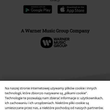
funkcji!
A Warner Music Group Company
Na naszej stronie internetowej używamy plików cookie i innych
technologii, które zbiorczo nazywane są „plikami cookie”.
Technologie te pozwalają nam zbierać informacje o: użytkownikach,
Informacje prawne
ich zachowaniu i ich urządzeniach. Niektóre pliki cookie są
umieszczane przez nas, a niektóre pochodzą od naszych partnerów.