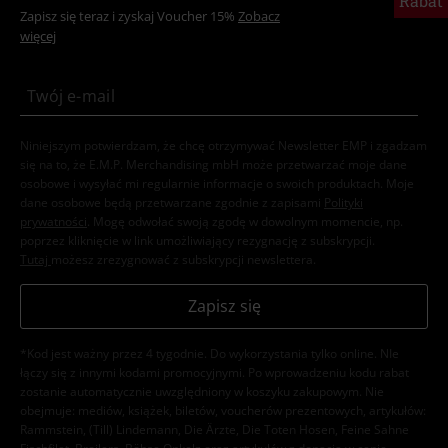
Rabat
Zapisz się teraz i zyskaj Voucher 15%
Zobacz
więcej
Niniejszym potwierdzam, że chcę otrzymywać Newsletter EMP i zgadzam
się na to, że E.M.P. Merchandising mbH może przetwarzać moje dane
osobowe i wysyłać mi regularnie informacje o swoich produktach. Moje
dane osobowe będą przetwarzane zgodnie z zapisami
Polityki
prywatności
. Mogę odwołać swoją zgodę w dowolnym momencie, np.
poprzez kliknięcie w link umożliwiający rezygnację z subskrypcji.
Tutaj
możesz zrezygnować z subskrypcji newslettera.
Zapisz się
*Kod jest ważny przez 4 tygodnie. Do wykorzystania tylko online. NIe
łączy się z innymi kodami promocyjnymi. Po wprowadzeniu kodu rabat
zostanie automatycznie uwzględniony w koszyku zakupowym. Nie
obejmuje: mediów, książek, biletów, voucherów prezentowych, artykułów:
Rammstein, (Till) Lindemann, Die Ärzte, Die Toten Hosen, Feine Sahne