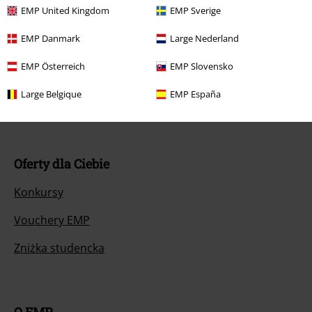
EMP United Kingdom
EMP Sverige
Zwróć artykuł
EMP Danmark
Large Nederland
Ogólne informacje o rozmiarach
EMP Österreich
EMP Slovensko
Opuść Backstage Club
Large Belgique
EMP España
Metody płatności
Oferty dla Ciebie
Konkursy
Vouchery EMP
Zniżka studencka