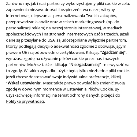
Regulamin
Zarówno my, jak i nasi partnerzy wykorzystujemy pliki cookie w celu:
zapewnienia niezawodności i bezpieczeństwa naszej witryny
Dane firmy
internetowej, ulepszania i personalizowania Twoich zakupów,
przeprowadzania analiz oraz w celach marketingowych (np. do
personalizacji reklam) na naszej stronie internetowej, w mediach
Polityka prywatności
społecznościowych i na stronach internetowych osób trzecich. Jeżeli
dane są przesyłane do USA, są udostępniane wyłącznie partnerom,
Unieszkodliwianie odpadów i ochrona środowiska
którzy podlegają decyzji o adekwatności zgodnie z obowiązującym
prawem UE i są odpowiednio certyfikowani. Klikając “
Zgadzam się
”,
Deklaracja Zgodności
wyrażasz zgodę na używanie plików cookie przez nas i naszych
partnerów. Możesz także - klikając “
Nie zgadzam się
” - nie wyrazić na
Informacje dotyczące dostępności
to zgody. W takim wypadku użyte będą tylko niezbędne pliki cookie.
Jeżeli chcesz dostosować swoje indywidualne preferencje, kliknij
“
Wskaż ustawienia
”. Masz także prawo odwołać lub zmienić swoją
Ustawienia Plików Cookie
zgodę w dowolnym momencie w
Ustawienia Plików Cookie
. By
uzyskać więcej informacji na temat ochrony danych, przejdź do
Skorzystaj z prawa do odstąpienia od umowy
Polityka prywatności
.
Wszystkie ceny zawierają podatek VAT. Nie zawierają
kosztów
wysyłki.
© 1986-2026 E.M.P. Merchandising HGmbH