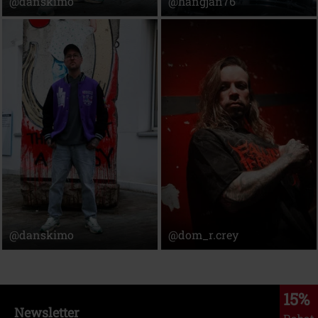
@danskimo
@hangjan76
@danskimo
@dom_r.crey
15%
Newsletter