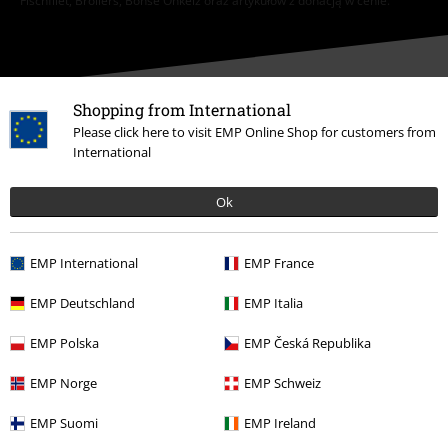
Fischfilet, Broilers, Böhse Onkelz oraz artykułów z donacją w cenie.
Shopping from International
Please click here to visit EMP Online Shop for customers from
Nasze Centrum Obsługi Klienta jest do Twojej
International
dyspozycji
Jesteśmy dostępni ponownie jutro od 09:00 do 17:00.
Więcej
Ok
informacji
Rozpocznij rozmowę
EMP International
EMP France
EMP Deutschland
EMP Italia
EMP Polska
EMP Česká Republika
Obsługa Klienta
EMP Norge
EMP Schweiz
FAQ
EMP Suomi
EMP Ireland
Polityka Zwrotów