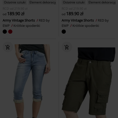
Ostatnie sztuki
Element dekoracyjny
Ostatnie sztuki
Element dekoracyjn
RCD
od
219.90 zł
RCD
od
219.90 zł
189.90 zł
189.90 zł
od
od
Army Vintage Shorts
RED by
Army Vintage Shorts
RED by
EMP
Krótkie spodenki
EMP
Krótkie spodenki