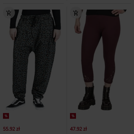
%
%
55.92 zł
47.92 zł