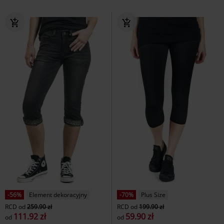
-56%
Element dekoracyjny
-70%
Plus Size
RCD
od
259.90 zł
RCD
od
199.90 zł
111.92 zł
59.90 zł
od
od