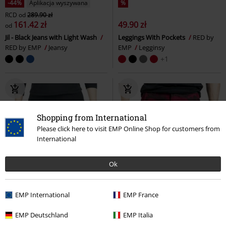
-44%
Aplikacja wyszywana
%
RCD
od
289.90 zł
161.42 zł
49.90 zł
od
Jil - Black Jeans with Light Wash
Leggings With Pockets
RED by
RED by EMP
Jeansy
EMP
Legginsy
+1
Shopping from International
Please click here to visit EMP Online Shop for customers from
International
Ok
EMP International
EMP France
EMP Deutschland
EMP Italia