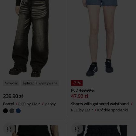
Nowość
Aplikacja wyszywana
-71%
RCD
169.90 zł
239.90 zł
47.92 zł
Barrel
RED by EMP
Jeansy
Shorts with gathered waistband
RED by EMP
Krótkie spodenki