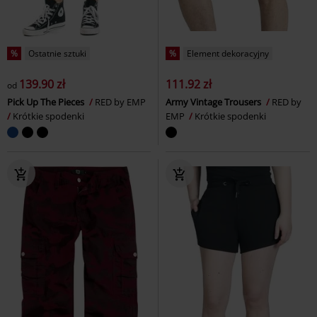
%
Ostatnie sztuki
%
Element dekoracyjny
139.90 zł
111.92 zł
od
Pick Up The Pieces
RED by EMP
Army Vintage Trousers
RED by
Krótkie spodenki
EMP
Krótkie spodenki