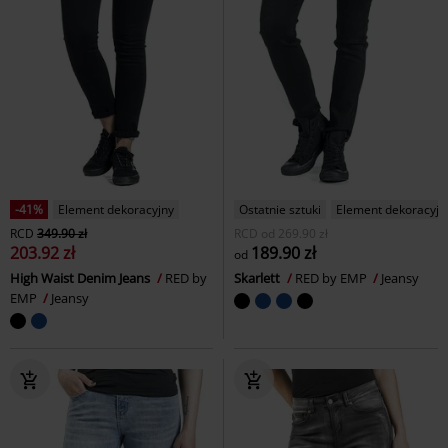
-41%
Element dekoracyjny
Ostatnie sztuki
Element dekoracyjn
RCD
349.90 zł
RCD
od
269.90 zł
203.92 zł
189.90 zł
od
High Waist Denim Jeans
RED by
Skarlett
RED by EMP
Jeansy
EMP
Jeansy