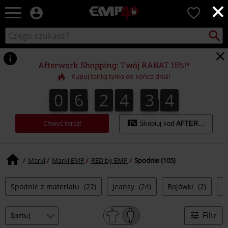
×
EMP
0
-
Merch
Szukaj
Wyszukaj
dla
katalog
Fanów:
Muzyki,
Afterwork Shopping: Twój RABAT 15%!*
Filmów,
Kupuj taniej tylko do końca dnia!
Seriali
i
0
6
2
4
3
2
0
6
2
4
3
1
2
4
3
1
Gier
-
Moda
Chwyć teraz!
Skopiuj kod
AFTERWORK
Alternatywna.
Marki
Marki EMP
RED by EMP
Spodnie (105)
Spodnie z materiału
(22)
Jeansy
(24)
Bojówki
(2)
H
Filtr