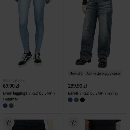
Nowość
Aplikacja wyszywana
RCD
129.90 zł
69.90 zł
239.90 zł
Dnim leggings
RED by EMP
Barrel
RED by EMP
Jeansy
Legginsy