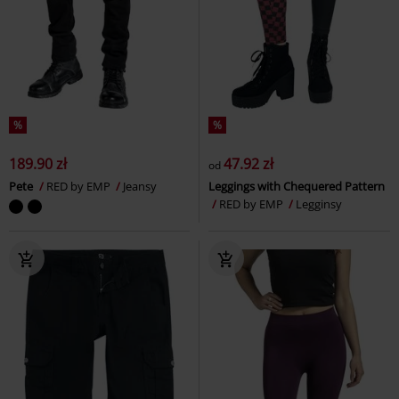
%
%
189.90 zł
47.92 zł
od
Pete
RED by EMP
Jeansy
Leggings with Chequered Pattern
RED by EMP
Legginsy