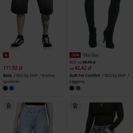
%
-39%
Plus Size
RCD
od
69.90 zł
111.92 zł
42.42 zł
od
Basic
RED by EMP
Krótkie
Built For Comfort
RED by EMP
spodenki
Legginsy