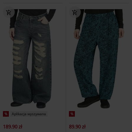
%
Aplikacja wyszywana
%
189.90 zł
89.90 zł