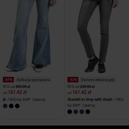
-47%
Aplikacja wyszywana
-32%
Element dekoracyjny
RCD
od
309.90 zł
RCD
od
239.90 zł
161.42 zł
161.42 zł
od
od
Jil
RED by EMP
Jeansy
Skarlett in Grey with Wash
RED
by EMP
Jeansy