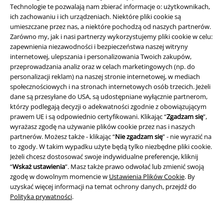
Skarlett (Slim Fit)
RED by EMP
Jump In And Relax
RED by EMP
Technologie te pozwalają nam zbierać informacje o: użytkownikach,
Jeansy
Spodnie dresowe
ich zachowaniu i ich urządzeniach. Niektóre pliki cookie są
umieszczane przez nas, a niektóre pochodzą od naszych partnerów.
Zarówno my, jak i nasi partnerzy wykorzystujemy pliki cookie w celu:
zapewnienia niezawodności i bezpieczeństwa naszej witryny
internetowej, ulepszania i personalizowania Twoich zakupów,
przeprowadzania analiz oraz w celach marketingowych (np. do
personalizacji reklam) na naszej stronie internetowej, w mediach
społecznościowych i na stronach internetowych osób trzecich. Jeżeli
dane są przesyłane do USA, są udostępniane wyłącznie partnerom,
którzy podlegają decyzji o adekwatności zgodnie z obowiązującym
prawem UE i są odpowiednio certyfikowani. Klikając “
Zgadzam się
”,
wyrażasz zgodę na używanie plików cookie przez nas i naszych
partnerów. Możesz także - klikając “
Nie zgadzam się
” - nie wyrazić na
to zgody. W takim wypadku użyte będą tylko niezbędne pliki cookie.
Jeżeli chcesz dostosować swoje indywidualne preferencje, kliknij
“
Wskaż ustawienia
”. Masz także prawo odwołać lub zmienić swoją
zgodę w dowolnym momencie w
Ustawienia Plików Cookie
. By
uzyskać więcej informacji na temat ochrony danych, przejdź do
Polityka prywatności
.