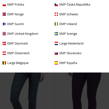
EMP Polska
EMP Česká Republika
EMP Norge
EMP Schweiz
%
Element dekoracyjny
RCD
109.90 zł
EMP Suomi
EMP Ireland
69.90 zł
111.92 zł
EMP United Kingdom
EMP Sverige
Leggings With Pockets
RED by
Army Vintage Shorts
RED by
EMP
Legginsy
EMP
Krótkie spodenki
EMP Danmark
Large Nederland
+1
EMP Österreich
EMP Slovensko
Large Belgique
EMP España