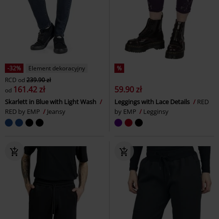
-32%
Element dekoracyjny
%
RCD
od
239.90 zł
161.42 zł
59.90 zł
od
Skarlett in Blue with Light Wash
Leggings with Lace Details
RED
RED by EMP
Jeansy
by EMP
Legginsy