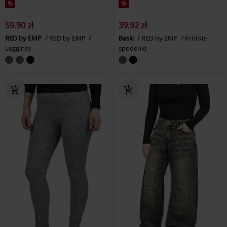
%
%
59.90 zł
39.92 zł
RED by EMP
RED by EMP
Basic
RED by EMP
Krótkie
Legginsy
spodenki