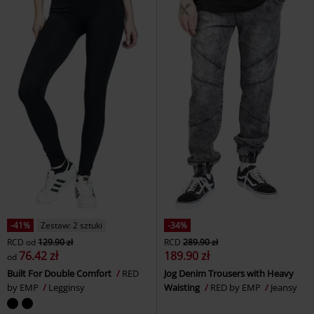
-41%
Zestaw: 2 sztuki
-34%
RCD
od
129.90 zł
RCD
289.90 zł
76.42 zł
189.90 zł
od
Built For Double Comfort
RED
Jog Denim Trousers with Heavy
by EMP
Legginsy
Waisting
RED by EMP
Jeansy