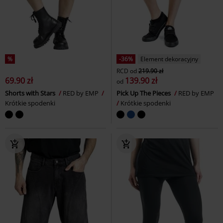
%
-36%
Element dekoracyjny
RCD
od
219.90 zł
69.90 zł
139.90 zł
od
Shorts with Stars
RED by EMP
Pick Up The Pieces
RED by EMP
Krótkie spodenki
Krótkie spodenki