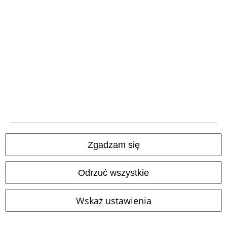
%
%
39.92 zł
47.92 zł
RED by EMP
RED by EMP
Megan
RED by EMP
Legginsy
Legginsy
Zgadzam się
Odrzuć wszystkie
Wskaż ustawienia