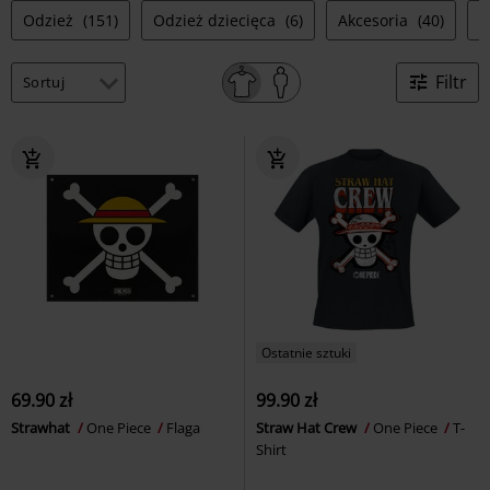
Odzież
(151)
Odzież dziecięca
(6)
Akcesoria
(40)
D
Filtr
Ostatnie sztuki
69.90 zł
99.90 zł
Strawhat
One Piece
Flaga
Straw Hat Crew
One Piece
T-
Shirt