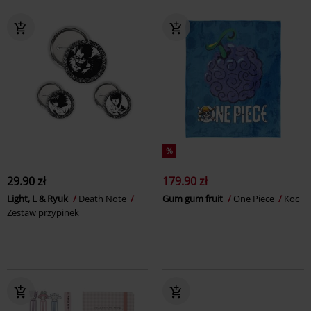
%
29.90 zł
179.90 zł
Light, L & Ryuk
Death Note
Gum gum fruit
One Piece
Koc
Zestaw przypinek