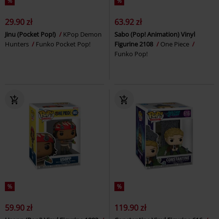
%
%
29.90 zł
63.92 zł
Jinu (Pocket Pop!)
KPop Demon
Sabo (Pop! Animation) Vinyl
Hunters
Funko Pocket Pop!
Figurine 2108
One Piece
Funko Pop!
%
%
59.90 zł
119.90 zł