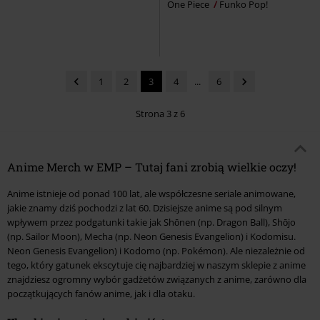
One Piece
Funko Pop!
1
2
3
4
...
6
Strona 3 z 6
Anime Merch w EMP – Tutaj fani zrobią wielkie oczy!
Anime istnieje od ponad 100 lat, ale współczesne seriale animowane,
jakie znamy dziś pochodzi z lat 60. Dzisiejsze anime są pod silnym
wpływem przez podgatunki takie jak Shōnen (np. Dragon Ball), Shōjo
(np. Sailor Moon), Mecha (np. Neon Genesis Evangelion) i Kodomisu.
Neon Genesis Evangelion) i Kodomo (np. Pokémon). Ale niezależnie od
tego, który gatunek ekscytuje cię najbardziej w naszym sklepie z anime
znajdziesz ogromny wybór gadżetów związanych z anime, zarówno dla
początkujących fanów anime, jak i dla otaku.