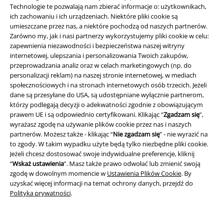
czy Hisoka, mamy je wszystkie. Dostarcz nasze Koszulki Hunter x
Technologie te pozwalają nam zbierać informacje o: użytkownikach,
Hunter do domu. W mgnieniu oka zdasz egzamin na łowcę i będziesz
ich zachowaniu i ich urządzeniach. Niektóre pliki cookie są
mógł dołączyć do Gona i jego przyjaciół w ich przygodach!
umieszczane przez nas, a niektóre pochodzą od naszych partnerów.
Zarówno my, jak i nasi partnerzy wykorzystujemy pliki cookie w celu:
Osoba, której imię napiszesz w tej książce, umrze. Czy jesteś również
zapewnienia niezawodności i bezpieczeństwa naszej witryny
fanem Death Note? W takim razie nasz merch Death Note jest właśnie
internetowej, ulepszania i personalizowania Twoich zakupów,
dla Ciebie. Nieważne, czy to Team Kira, Team L czy raczej Team Ryuk,
przeprowadzania analiz oraz w celach marketingowych (np. do
nasze
koszulki Death Note
trafiają w każdy gust. Bo czy wiesz, że
personalizacji reklam) na naszej stronie internetowej, w mediach
Shinigami jedzą tylko jabłka?
społecznościowych i na stronach internetowych osób trzecich. Jeżeli
dane są przesyłane do USA, są udostępniane wyłącznie partnerom,
Death Notew było dla ciebie zbyt mroczne? W takim razie bohaterowie
którzy podlegają decyzji o adekwatności zgodnie z obowiązującym
My Hero Academia zdecydowanie bardziej przypadną ci do gustu. Czy
prawem UE i są odpowiednio certyfikowani. Klikając “
Zgadzam się
”,
również wolałbyś odwiedzić UA z Deku, Bakugo i Ochako, czy może
wyrażasz zgodę na używanie plików cookie przez nas i naszych
jesteś bardziej fanem Ligi Złoczyńców? Nieważne, czy jesteś bohaterem,
partnerów. Możesz także - klikając “
Nie zgadzam się
” - nie wyrazić na
czy złoczyńcą, w naszym sklepie z
gadżetami My Hero Academia
na
to zgody. W takim wypadku użyte będą tylko niezbędne pliki cookie.
pewno znajdziesz to, czego szukasz. Co powiesz na limitowaną edycję
Jeżeli chcesz dostosować swoje indywidualne preferencje, kliknij
figurek My Hero Academia
lub zabawne figurki Funko Pop?
“
Wskaż ustawienia
”. Masz także prawo odwołać lub zmienić swoją
zgodę w dowolnym momencie w
Ustawienia Plików Cookie
. By
Ubrania anime - pasujące do Twojego ulubionego anime
uzyskać więcej informacji na temat ochrony danych, przejdź do
Polityka prywatności
.
Jeszcze nie masz dość? W takim razie zajrzyj do naszego sklepu z
ubraniami anime
. Znajdziesz tu jeszcze więcej
koszulki anime
, bluzy z