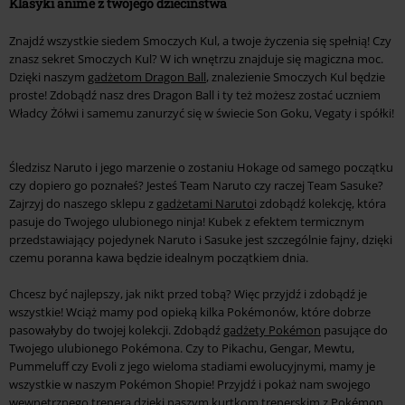
Klasyki anime z twojego dzieciństwa
Znajdź wszystkie siedem Smoczych Kul, a twoje życzenia się spełnią! Czy
znasz sekret Smoczych Kul? W ich wnętrzu znajduje się magiczna moc.
Dzięki naszym
gadżetom Dragon Ball
, znalezienie Smoczych Kul będzie
proste! Zdobądź nasz dres Dragon Ball i ty też możesz zostać uczniem
Władcy Żółwi i samemu zanurzyć się w świecie Son Goku, Vegaty i spółki!
Śledzisz Naruto i jego marzenie o zostaniu Hokage od samego początku
czy dopiero go poznałeś? Jesteś Team Naruto czy raczej Team Sasuke?
Zajrzyj do naszego sklepu z
gadżetami Naruto
i zdobądź kolekcję, która
pasuje do Twojego ulubionego ninja! Kubek z efektem termicznym
przedstawiający pojedynek Naruto i Sasuke jest szczególnie fajny, dzięki
czemu poranna kawa będzie idealnym początkiem dnia.
Chcesz być najlepszy, jak nikt przed tobą? Więc przyjdź i zdobądź je
wszystkie! Wciąż mamy pod opieką kilka Pokémonów, które dobrze
pasowałyby do twojej kolekcji. Zdobądź
gadżety Pokémon
pasujące do
Twojego ulubionego Pokémona. Czy to Pikachu, Gengar, Mewtu,
Pummeluff czy Evoli z jego wieloma stadiami ewolucyjnymi, mamy je
wszystkie w naszym Pokémon Shopie! Przyjdź i pokaż nam swojego
wewnętrznego trenera dzięki naszym kurtkom trenerskim z Pokémon.