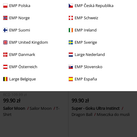
Pop!
EMP Polska
EMP Česká Republika
EMP Norge
EMP Schweiz
EMP Suomi
EMP Ireland
EMP United Kingdom
EMP Sverige
EMP Danmark
Large Nederland
EMP Österreich
EMP Slovensko
Large Belgique
EMP España
Ostatnie sztuki
RCD
109.99 zł
99.90 zł
99.90 zł
Sailor Moon
Sailor Moon
T-
Super - Goku Ultra Instinct
Shirt
Dragon Ball
Miseczka do musli