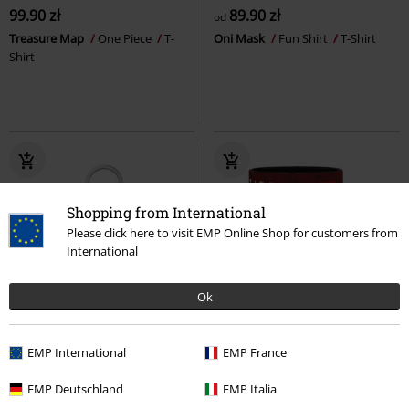
99.90 zł
89.90 zł
od
Treasure Map
One Piece
T-
Oni Mask
Fun Shirt
T-Shirt
Shirt
Shopping from International
Please click here to visit EMP Online Shop for customers from
International
Ok
%
EMP International
EMP France
29.90 zł
69.90 zł
Zoey (Pocket Pop!)
KPop
All Titans
Attack On Titan
EMP Deutschland
EMP Italia
Demon Hunters
Funko Pocket
Kubek