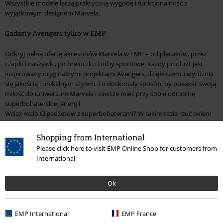
Wszystkie modele łączą praktyczną wygodę i funkcjonalność z
wyjątkowym designem Marvela.
Gadżety Avengers tylko w EMP
Odkryj pełną ofertę akcesoriów Marvela w EMP – od plecaków, przez
czapki i naszywki, po breloczki i torby sportowe. Każdy produkt jest
inspirowany oryginalnymi projektami Avengers, dzięki czemu wyróżnia
się jakością i unikalnym stylem. To doskonały sposób, by pokazać swoją
miłość do uniwersum Marvela i zawsze mieć przy sobie odrobinę
superbohaterskiej energii.
Wciąż mało Ci gadżetów z superbohaterami? W takim razie rzuć okiem
na naszą ofertę dla fanów: Supermana, Batmana i Justice League.
Shopping from International
Please click here to visit EMP Online Shop for customers from
15%
International
Newsletter
Rabat
Zapisz się teraz i zyskaj Voucher 15%
Zobacz
więcej
Ok
EMP International
EMP France