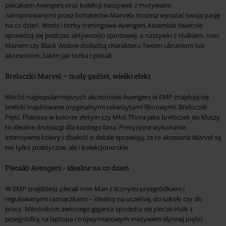
plecakom Avengers oraz kolekcji naszywek z motywami
zainspirowanymi przez bohaterów Marvela możesz wyrażać swoją pasję
na co dzień. Worki i torby treningowe Avengers Assemble świetnie
sprawdzą się podczas aktywności sportowej, a naszywki z Hulkiem, Iron
Manem czy Black Widow dodadzą charakteru Twoim ubraniom lub
akcesoriom, takim jak torba i plecak.
Breloczki Marvel – mały gadżet, wielki efekt
Wśród najpopularniejszych akcesoriów Avengers w EMP znajdują się
breloki inspirowane oryginalnymi rekwizytami filmowymi. Breloczek
Pięść Thanosa w kolorze złotym czy Młot Thora jako breloczek do kluczy
to idealne drobiazgi dla każdego fana. Precyzyjne wykonanie,
intensywne kolory i dbałość o detale sprawiają, że te akcesoria Marvel są
nie tylko praktyczne, ale i kolekcjonerskie.
Plecaki Avengers - idealne na co dzień
W EMP znajdziesz plecak Iron Man z licznymi przegródkami i
regulowanymi ramiączkami – idealny na uczelnię, do szkoły czy do
pracy. Miłośnikom zielonego giganta spodoba się plecak Hulk z
przegródką na laptopa i trójwymiarowym motywem słynnej pięści.