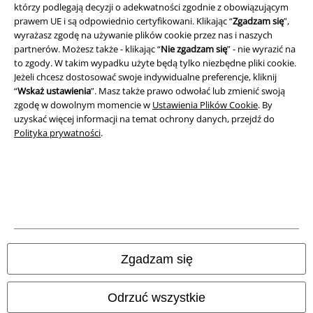
którzy podlegają decyzji o adekwatności zgodnie z obowiązującym
Unieszkodliwianie odpadów i ochrona środowiska
prawem UE i są odpowiednio certyfikowani. Klikając “
Zgadzam się
”,
wyrażasz zgodę na używanie plików cookie przez nas i naszych
Deklaracja Zgodności
partnerów. Możesz także - klikając “
Nie zgadzam się
” - nie wyrazić na
to zgody. W takim wypadku użyte będą tylko niezbędne pliki cookie.
Informacje dotyczące dostępności
Jeżeli chcesz dostosować swoje indywidualne preferencje, kliknij
“
Wskaż ustawienia
”. Masz także prawo odwołać lub zmienić swoją
zgodę w dowolnym momencie w
Ustawienia Plików Cookie
. By
Ustawienia Plików Cookie
uzyskać więcej informacji na temat ochrony danych, przejdź do
Polityka prywatności
.
Skorzystaj z prawa do odstąpienia od umowy
Wszystkie ceny zawierają podatek VAT. Nie zawierają
kosztów
wysyłki.
© 1986-2026 E.M.P. Merchandising HGmbH
Zgadzam się
Sklepy internetowe EMP
Odrzuć wszystkie
EMP International