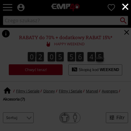
×
EMP
0
-
Merch
Szukaj
Wyszukaj
dla
katalog
Fanów:
Muzyki,
RABATY do 70% + dodatkowy RABAT 15%*
Filmów,
HAPPY WEEKEND
Seriali
i
0
2
0
5
5
6
4
5
0
2
0
5
5
6
4
5
5
6
Gier
-
Chwyć teraz!
Moda
Skopiuj kod
WEEKEND
Alternatywna.
Filmy i Seriale
Disney
Filmy i Seriale
Marvel
Avengers
Akcesoria (7)
Filtr