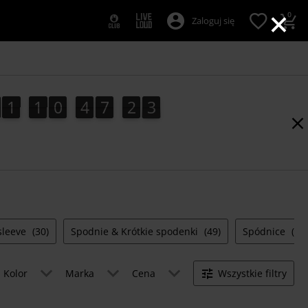
×
0
Zaloguj się
1
1
0
4
7
2
2
1
1
0
4
7
2
1
3
1
2
sleeve
(30)
Spodnie & Krótkie spodenki
(49)
Spódnice
(12)
Kolor
Marka
Cena
Wszystkie filtry