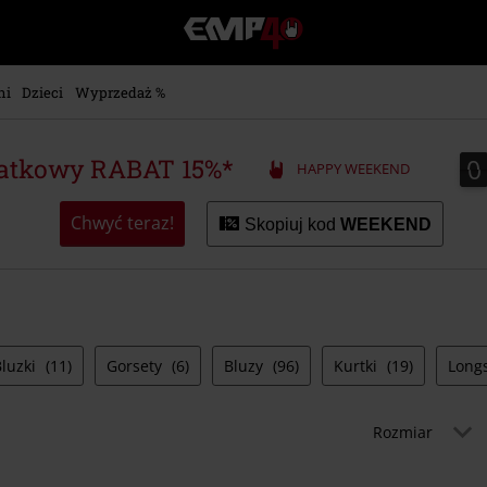
EMP
-
Merch
dla
ni
Dzieci
Wyprzedaż %
Fanów:
Muzyki,
Filmów,
0
0
atkowy RABAT 15%*
HAPPY WEEKEND
Seriali
i
Gier
Chwyć teraz!
Skopiuj kod
WEEKEND
-
Moda
Alternatywna.
Bluzki
(11)
Gorsety
(6)
Bluzy
(96)
Kurtki
(19)
Long
Rozmiar