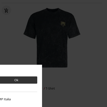
Ok
119.90 zł
Geralt and Ciri
The Witcher
T-Shirt
P Italia