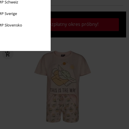
P Schweiz
P Sverige
Rozpocznij bezpłatny okres próbny!
P Slovensko