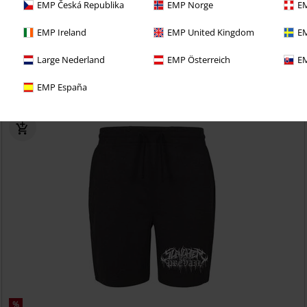
EMP Česká Republika
EMP Norge
EM
EMP Ireland
EMP United Kingdom
EM
e 30-dniowy okres próbny BACKSTAGE CLUB
Large Nederland
EMP Österreich
EM
EMP España
%