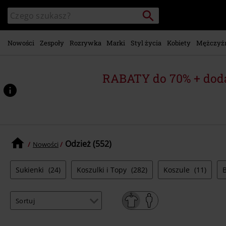
Przejdź do
Szukaj
Wyszukaj
głównej
katalog
zawartości
Nowości
Zespoły
Rozrywka
Marki
Styl życia
Kobiety
Mężczyź
RABATY do 70% + dod
Odzież (552)
Nowości
Sukienki
(24)
Koszulki i Topy
(282)
Koszule
(11)