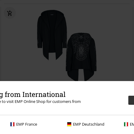
TYLKO w EMP
 from International
re to visit EMP Online Shop for customers from
239.90 zł
Celtic Blessing
Black Premium by EMP
Kardigan
EMP France
EMP Deutschland
EM