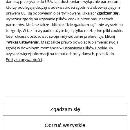
dane są przesyłane do USA, są udostępniane wyłącznie partnerom,
którzy podlegają decyzji o adekwatności zgodnie z obowiązującym
Unieszkodliwianie odpadów i ochrona środowiska
prawem UE i są odpowiednio certyfikowani. Klikając “
Zgadzam się
”,
wyrażasz zgodę na używanie plików cookie przez nas i naszych
Deklaracja Zgodności
partnerów. Możesz także - klikając “
Nie zgadzam się
” - nie wyrazić na
to zgody. W takim wypadku użyte będą tylko niezbędne pliki cookie.
Informacje dotyczące dostępności
Jeżeli chcesz dostosować swoje indywidualne preferencje, kliknij
“
Wskaż ustawienia
”. Masz także prawo odwołać lub zmienić swoją
Ustawienia Plików Cookie
zgodę w dowolnym momencie w
Ustawienia Plików Cookie
. By
uzyskać więcej informacji na temat ochrony danych, przejdź do
Polityka prywatności
.
Skorzystaj z prawa do odstąpienia od umowy
Wszystkie ceny zawierają podatek VAT. Nie zawierają
kosztów
wysyłki.
© 1986-2026 E.M.P. Merchandising HGmbH
Zgadzam się
Sklepy internetowe EMP
Odrzuć wszystkie