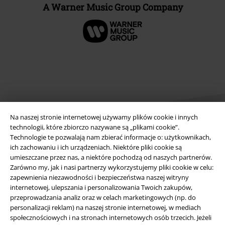
A Warner Music Group Company
Na naszej stronie internetowej używamy plików cookie i innych
technologii, które zbiorczo nazywane są „plikami cookie”.
Technologie te pozwalają nam zbierać informacje o: użytkownikach,
ich zachowaniu i ich urządzeniach. Niektóre pliki cookie są
Informacje prawne
umieszczane przez nas, a niektóre pochodzą od naszych partnerów.
Zarówno my, jak i nasi partnerzy wykorzystujemy pliki cookie w celu:
Regulamin
zapewnienia niezawodności i bezpieczeństwa naszej witryny
internetowej, ulepszania i personalizowania Twoich zakupów,
Dane firmy
przeprowadzania analiz oraz w celach marketingowych (np. do
personalizacji reklam) na naszej stronie internetowej, w mediach
Polityka prywatności
społecznościowych i na stronach internetowych osób trzecich. Jeżeli