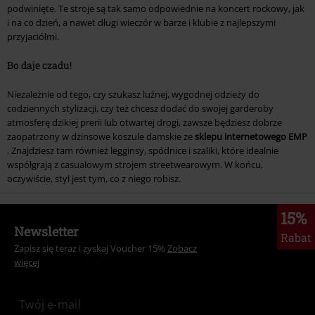
podwinięte. Te stroje są tak samo odpowiednie na koncert rockowy, jak
i na co dzień, a nawet długi wieczór w barze i klubie z najlepszymi
przyjaciółmi.
Bo daje czadu!
Niezależnie od tego, czy szukasz luźnej, wygodnej odzieży do
codziennych stylizacji, czy też chcesz dodać do swojej garderoby
atmosferę dzikiej prerii lub otwartej drogi, zawsze będziesz dobrze
zaopatrzony w dżinsowe koszule damskie ze
sklepu internetowego EMP
. Znajdziesz tam również legginsy, spódnice i szaliki, które idealnie
współgrają z casualowym strojem streetwearowym. W końcu,
oczywiście, styl jest tym, co z niego robisz.
15%
Newsletter
Rabat
Zapisz się teraz i zyskaj Voucher 15%
Zobacz
więcej