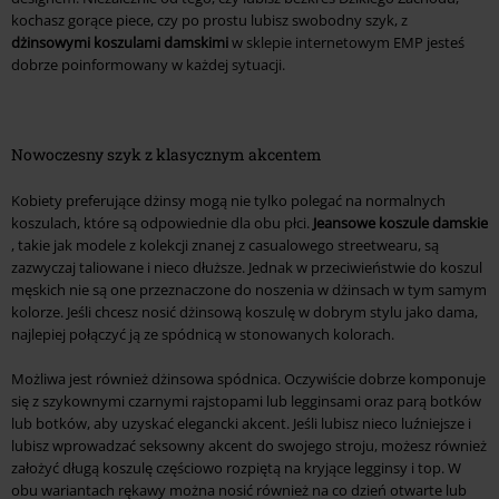
kochasz gorące piece, czy po prostu lubisz swobodny szyk, z
dżinsowymi koszulami damskimi
w sklepie internetowym EMP jesteś
dobrze poinformowany w każdej sytuacji.
Nowoczesny szyk z klasycznym akcentem
Kobiety preferujące dżinsy mogą nie tylko polegać na normalnych
koszulach, które są odpowiednie dla obu płci.
Jeansowe koszule damskie
, takie jak modele z kolekcji znanej z casualowego streetwearu, są
zazwyczaj taliowane i nieco dłuższe. Jednak w przeciwieństwie do koszul
męskich nie są one przeznaczone do noszenia w dżinsach w tym samym
kolorze. Jeśli chcesz nosić dżinsową koszulę w dobrym stylu jako dama,
najlepiej połączyć ją ze spódnicą w stonowanych kolorach.
Możliwa jest również dżinsowa spódnica. Oczywiście dobrze komponuje
się z szykownymi czarnymi rajstopami lub legginsami oraz parą botków
lub botków, aby uzyskać elegancki akcent. Jeśli lubisz nieco luźniejsze i
lubisz wprowadzać seksowny akcent do swojego stroju, możesz również
założyć długą koszulę częściowo rozpiętą na kryjące legginsy i top. W
obu wariantach rękawy można nosić również na co dzień otwarte lub