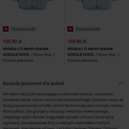
%
Ostatnie sztuki
%
Ostatnie sztuki
105.90 zł
169.90 zł
NMalva L/S denim shacket
NMalva L/S denim shacket
AZ352LB NOOS
Noisy May
AZ352LB NOOS
Noisy May
Koszula jeansowa
Koszula jeansowa
Koszule jeansowe dla kobiet
Nie tylko mężczyźni przysięgają na dżinsowe koszule. Oczywiście,
ponieważ klasyk z farm i autostrad amerykańskiego Zachodu cieszy się
dużą popularnością nie tylko wśród fanów kowbojów i muzyki country.
Motocykliści, fani grunge'u i wszyscy miłośnicy nowoczesnego,
miejskiego stylu również mogą wiele wynieść z koszul, które łączą
szykowny, ponadczasowy krój z solidnym materiałem i luźnym
designem. Niezależnie od tego, czy lubisz bezkres Dzikiego Zachodu,