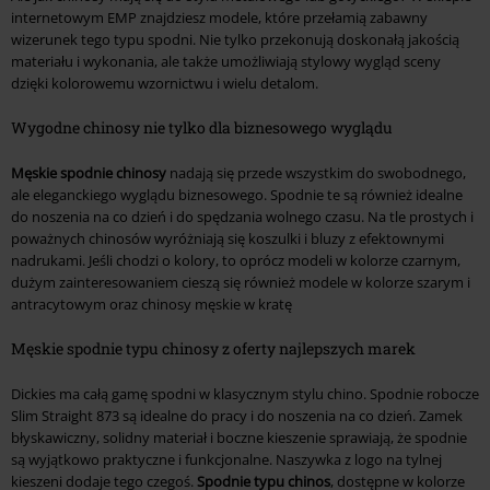
internetowym EMP znajdziesz modele, które przełamią zabawny
wizerunek tego typu spodni. Nie tylko przekonują doskonałą jakością
materiału i wykonania, ale także umożliwiają stylowy wygląd sceny
dzięki kolorowemu wzornictwu i wielu detalom.
Wygodne chinosy nie tylko dla biznesowego wyglądu
Męskie spodnie chinosy
nadają się przede wszystkim do swobodnego,
ale eleganckiego wyglądu biznesowego. Spodnie te są również idealne
do noszenia na co dzień i do spędzania wolnego czasu. Na tle prostych i
poważnych chinosów wyróżniają się koszulki i bluzy z efektownymi
nadrukami. Jeśli chodzi o kolory, to oprócz modeli w kolorze czarnym,
dużym zainteresowaniem cieszą się również modele w kolorze szarym i
antracytowym oraz chinosy męskie w kratę
Męskie spodnie typu chinosy z oferty najlepszych marek
Dickies ma całą gamę spodni w klasycznym stylu chino. Spodnie robocze
Slim Straight 873 są idealne do pracy i do noszenia na co dzień. Zamek
błyskawiczny, solidny materiał i boczne kieszenie sprawiają, że spodnie
są wyjątkowo praktyczne i funkcjonalne. Naszywka z logo na tylnej
kieszeni dodaje tego czegoś.
Spodnie typu chinos
, dostępne w kolorze