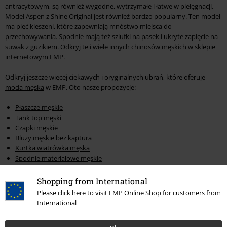
antracytowym, są również wygodne, wytrzymałe i łatwe w pielęgnacji.
Model Aspen z Shine Original jest również bardzo popularny. Ten model
ma pięć kieszeni, które zapewniają mnóstwo miejsca do
przechowywania. Spodnie mają też szlufki na pasek i ukryte zapięcie na
suwak z guzikiem. Odkryj te i wiele innych chinosów męskich w sklepie
internetowym EMP.
Odkryj jeszcze więcej ciekawych i oryginalnych ubrań, które oferuje
moda męska
w EMP. Oto nasze propozycje:
Płaszcze męskie
Tank top męski
Czapki męskie
Bluzy męskie bez kaptura
Kurtka wiatrówka męska
Spodnie materiałowe męskie
Męskie spodnie
Męskie bluzy z kapturem
Shopping from International
Fajne koszulki męskie
Please click here to visit EMP Online Shop for customers from
Krótkie spodenki męskie bojówki
International
Akcesoria dla mężczyzn