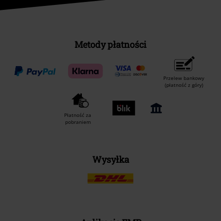
Metody płatności
Przelew bankowy
(płatność z góry)
Płatność za
pobraniem
Wysyłka