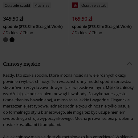
Ostatnie sztuki
Plus Size
%
Ostatnie sztuki
349.90 zł
169.90 zł
spodnie (873 Slim Straight Work)
spodnie (873 Slim Straight Work)
Dickies
Chino
Dickies
Chino
Chinosy męskie
Każdy, kto szuka spodni, które można nosić na wiele różnych okazji,
powinien wybrać chinosy. Ten wszechstronny model spodni sprawdza
się zarówno w życiu zawodowym, jak i w czasie wolnym.
Męskie chinosy
wyróżniają się połączeniem powagi i swobody. Są wykonane z gęsto
tkanej tkaniny bawełnianej, a mimo to są lekkie i wygodne. Eleganckie
marszczenie jest typowe. Jednak spodnie typu chinos nie tylko pasują
do formalnego stylu biznesowego, ale mogą też być uzupełnieniem
swobodnego stroju wypoczynkowego. Można je również bez problemu
nosić z koszulkami i trampkami.
Ale jak chinosy mają się do stylu metalowego lub gotyckiego? W sklepie