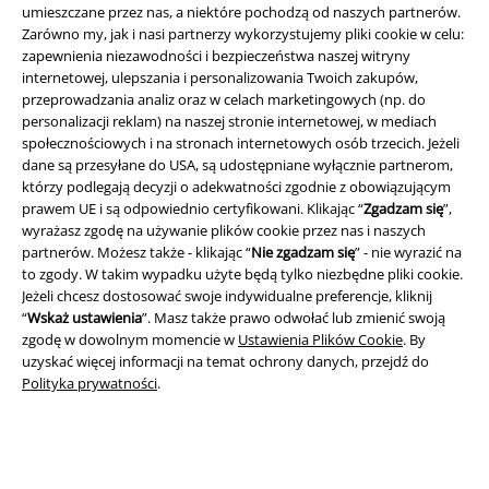
umieszczane przez nas, a niektóre pochodzą od naszych partnerów.
Informacje prawne
Zarówno my, jak i nasi partnerzy wykorzystujemy pliki cookie w celu:
Regulamin
zapewnienia niezawodności i bezpieczeństwa naszej witryny
internetowej, ulepszania i personalizowania Twoich zakupów,
przeprowadzania analiz oraz w celach marketingowych (np. do
Dane firmy
personalizacji reklam) na naszej stronie internetowej, w mediach
społecznościowych i na stronach internetowych osób trzecich. Jeżeli
Polityka prywatności
dane są przesyłane do USA, są udostępniane wyłącznie partnerom,
którzy podlegają decyzji o adekwatności zgodnie z obowiązującym
Unieszkodliwianie odpadów i ochrona środowiska
prawem UE i są odpowiednio certyfikowani. Klikając “
Zgadzam się
”,
wyrażasz zgodę na używanie plików cookie przez nas i naszych
Deklaracja Zgodności
partnerów. Możesz także - klikając “
Nie zgadzam się
” - nie wyrazić na
to zgody. W takim wypadku użyte będą tylko niezbędne pliki cookie.
Jeżeli chcesz dostosować swoje indywidualne preferencje, kliknij
Informacje dotyczące dostępności
“
Wskaż ustawienia
”. Masz także prawo odwołać lub zmienić swoją
zgodę w dowolnym momencie w
Ustawienia Plików Cookie
. By
Ustawienia Plików Cookie
uzyskać więcej informacji na temat ochrony danych, przejdź do
Polityka prywatności
.
Skorzystaj z prawa do odstąpienia od umowy
Wszystkie ceny zawierają podatek VAT. Nie zawierają
kosztów
wysyłki.