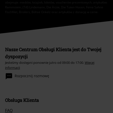
obejmuje: mediów, książek, biletów, voucherów prezentowych, artykułów:
Rammstein, (Till) Lindemann, Die Ärzte, Die Toten Hosen, Feine Sahne
Fischfilet, Broilers, Böhse Onkelz oraz artykułów z donacją w cenie.
Nasze Centrum Obsługi Klienta jest do Twojej
dyspozycji
Jesteśmy dostępni ponownie jutro od 09:00 do 17:00.
Więcej
informacji
Rozpocznij rozmowę
Obsługa Klienta
FAQ