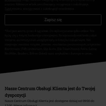
poprzez kliknięcie w link umożliwiający rezygnację z subskrypcji.
Tutaj
możesz zrezygnować z subskrypcji newslettera.
Zapisz się
*Kod jest ważny przez 4 tygodnie. Do wykorzystania tylko online. NIe
łączy się z innymi kodami promocyjnymi. Po wprowadzeniu kodu rabat
zostanie automatycznie uwzględniony w koszyku zakupowym. Nie
obejmuje: mediów, książek, biletów, voucherów prezentowych, artykułów:
Rammstein, (Till) Lindemann, Die Ärzte, Die Toten Hosen, Feine Sahne
Fischfilet, Broilers, Böhse Onkelz oraz artykułów z donacją w cenie.
Nasze Centrum Obsługi Klienta jest do Twojej
dyspozycji
Nasze Centrum Obsługi Klienta jest dostępne dzisiaj od 09:00 do
17:00.
Więcej informacji