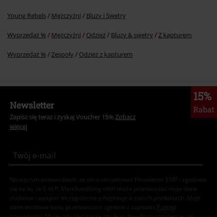
Young Rebels
Mężczyźni
Bluzy i Swetry
Wyprzedaż %
Mężczyźni
Odzież
Bluzy & swetry
Z kapturem
Wyprzedaż %
Zespoły
Odziez z kapturem
15%
Newsletter
Rabat
Zapisz się teraz i zyskaj Voucher 15%
Zobacz
więcej
Niniejszym potwierdzam, że chcę otrzymywać Newsletter EMP i zgadzam
się na to, że E.M.P. Merchandising mbH może przetwarzać moje dane
osobowe i wysyłać mi regularnie informacje o swoich produktach. Moje
dane osobowe będą przetwarzane zgodnie z zapisami
Polityki
prywatności
. Mogę odwołać swoją zgodę w dowolnym momencie, np.