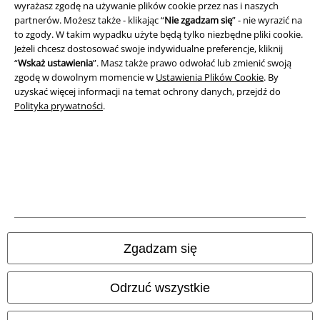
wyrażasz zgodę na używanie plików cookie przez nas i naszych
partnerów. Możesz także - klikając “
Nie zgadzam się
” - nie wyrazić na
to zgody. W takim wypadku użyte będą tylko niezbędne pliki cookie.
Jeżeli chcesz dostosować swoje indywidualne preferencje, kliknij
“
Wskaż ustawienia
”. Masz także prawo odwołać lub zmienić swoją
zgodę w dowolnym momencie w
Ustawienia Plików Cookie
. By
uzyskać więcej informacji na temat ochrony danych, przejdź do
Polityka prywatności
.
Informacje prawne
Regulamin
Dane firmy
Polityka prywatności
Zgadzam się
Unieszkodliwianie odpadów i ochrona środowiska
Odrzuć wszystkie
Deklaracja Zgodności