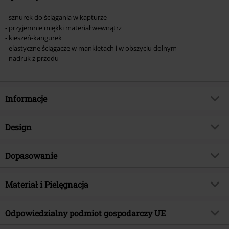
- sznurek do ściągania w kapturze
- przyjemnie miękki materiał wewnątrz
- kieszeń-kangurek
- elastyczne ściągacze w mankietach i w obszyciu dolnym
- nadruk z przodu
Informacje
Numer artykułu
531181
Design
Tytuł:
Angel
Rodzaj artykułu
Bluza z kapturem
Gatunek muzyczny
Dopasowanie
Grunge
Wzór
Jednolity
Kategoria produktu
Merch Zespołów, Zespoły
Krój - Top
Standardowy
Nadruk
Materiał i Pielęgnacja
Tak
Licencja
Oficjalnie licencjonowany produkt
Długość (odzież)
Normalna
Nadruk - Rodzaj
Sitodruk
Zespół
Nirvana
Materiał wierzchni
80% bawełna, 20% poliester
Odpowiedzialny podmiot gospodarczy UE
Detale
Prążkowane ściągacze, Nadruk z
Data premiery
2023-06-16
Instrukcje użytkowania
Pranie w pralce
przodu