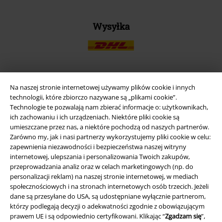
Wysyłka
Na naszej stronie internetowej używamy plików cookie i innych
Aplikację EMP
technologii, które zbiorczo nazywane są „plikami cookie”.
Ściągnij nową aplikację EMP - ZA DARMO - i korzystaj z nowych
Technologie te pozwalają nam zbierać informacje o: użytkownikach,
funkcji!
ich zachowaniu i ich urządzeniach. Niektóre pliki cookie są
umieszczane przez nas, a niektóre pochodzą od naszych partnerów.
Zarówno my, jak i nasi partnerzy wykorzystujemy pliki cookie w celu:
zapewnienia niezawodności i bezpieczeństwa naszej witryny
internetowej, ulepszania i personalizowania Twoich zakupów,
przeprowadzania analiz oraz w celach marketingowych (np. do
A Warner Music Group Company
personalizacji reklam) na naszej stronie internetowej, w mediach
społecznościowych i na stronach internetowych osób trzecich. Jeżeli
dane są przesyłane do USA, są udostępniane wyłącznie partnerom,
którzy podlegają decyzji o adekwatności zgodnie z obowiązującym
prawem UE i są odpowiednio certyfikowani. Klikając “
Zgadzam się
”,