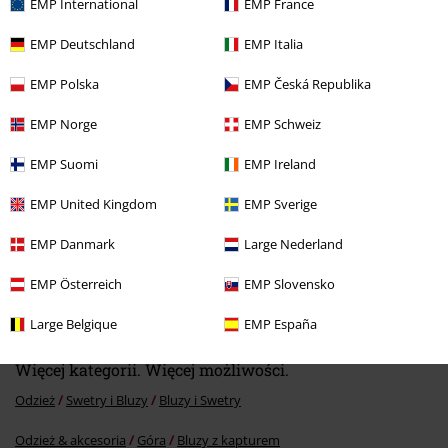
EMP International
EMP France
EMP Deutschland
EMP Italia
Ostatnia wizyta
EMP Polska
EMP Česká Republika
EMP Norge
EMP Schweiz
EMP Suomi
EMP Ireland
EMP United Kingdom
EMP Sverige
EMP Danmark
Large Nederland
%
EMP Österreich
EMP Slovensko
203.92 zł
Large Belgique
EMP España
Więcej kategorii. Więcej możliwości.
Odzież
Swetry i Bluzy
Bluzy i Swetry
Odzież & akcesoria
Góra
Bluzy z kapturem