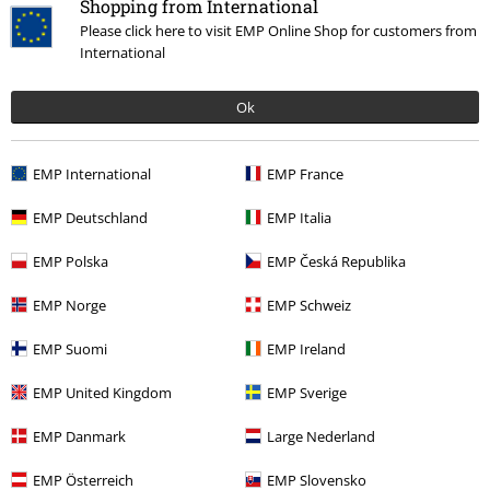
Shopping from International
Please click here to visit EMP Online Shop for customers from
International
Więcej kategorii. Więcej możliwości.
Ok
Zespoły
Top Bands
Powerwolf
Media
Zespoły
Media
CD
EMP International
EMP France
Zespoły
Gatunki muzyczne
Power Metal
EMP Deutschland
EMP Italia
Wyprzedaż %
Media
CDs
EMP Polska
EMP Česká Republika
EMP Norge
EMP Schweiz
15%
EMP Suomi
EMP Ireland
Newsletter
Rabat
Zapisz się teraz i zyskaj Voucher 15%
Zobacz
EMP United Kingdom
EMP Sverige
więcej
EMP Danmark
Large Nederland
EMP Österreich
EMP Slovensko