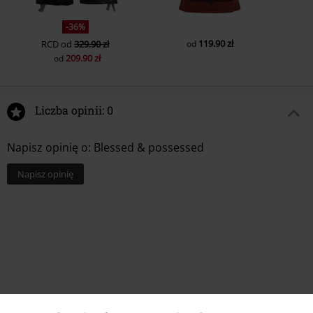
-36%
119.90 zł
RCD
od
329.90 zł
od
209.90 zł
od
Liczba opinii: 0
Napisz opinię o: Blessed & possessed
Napisz opinię