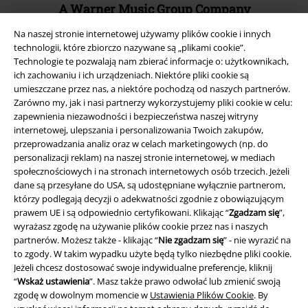
A Warner Music Group Company
Na naszej stronie internetowej używamy plików cookie i innych
technologii, które zbiorczo nazywane są „plikami cookie”.
Technologie te pozwalają nam zbierać informacje o: użytkownikach,
ich zachowaniu i ich urządzeniach. Niektóre pliki cookie są
umieszczane przez nas, a niektóre pochodzą od naszych partnerów.
Zarówno my, jak i nasi partnerzy wykorzystujemy pliki cookie w celu:
zapewnienia niezawodności i bezpieczeństwa naszej witryny
internetowej, ulepszania i personalizowania Twoich zakupów,
przeprowadzania analiz oraz w celach marketingowych (np. do
personalizacji reklam) na naszej stronie internetowej, w mediach
społecznościowych i na stronach internetowych osób trzecich. Jeżeli
dane są przesyłane do USA, są udostępniane wyłącznie partnerom,
którzy podlegają decyzji o adekwatności zgodnie z obowiązującym
Informacje prawne
prawem UE i są odpowiednio certyfikowani. Klikając “
Zgadzam się
”,
wyrażasz zgodę na używanie plików cookie przez nas i naszych
Regulamin
partnerów. Możesz także - klikając “
Nie zgadzam się
” - nie wyrazić na
to zgody. W takim wypadku użyte będą tylko niezbędne pliki cookie.
Dane firmy
Jeżeli chcesz dostosować swoje indywidualne preferencje, kliknij
“
Wskaż ustawienia
”. Masz także prawo odwołać lub zmienić swoją
Polityka prywatności
zgodę w dowolnym momencie w
Ustawienia Plików Cookie
. By