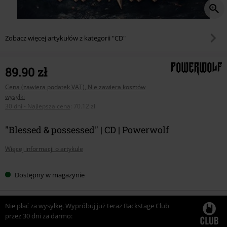
Zobacz więcej artykułów z kategorii "CD"
89.90 zł
Cena (zawiera podatek VAT), Nie zawiera kosztów
wysyłki
30 dni - Najlepsza cena
:
70.12 zł
"Blessed & possessed" | CD | Powerwolf
Więcej informacji o artykule
Dostępny w magazynie
Nie płać za wysyłkę. Wypróbuj już teraz Backstage Club
przez 30 dni za darmo: