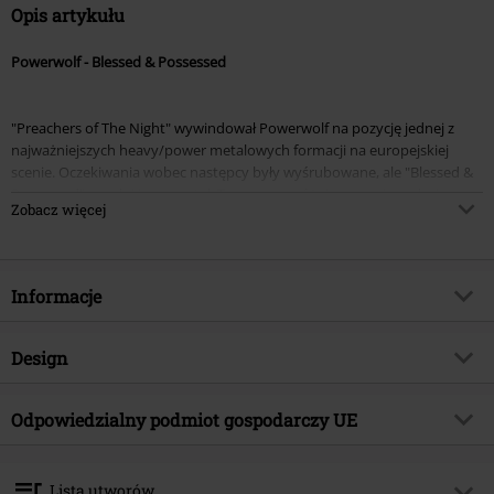
Opis artykułu
Powerwolf - Blessed & Possessed
"Preachers of The Night" wywindował Powerwolf na pozycję jednej z
najważniejszych heavy/power metalowych formacji na europejskiej
scenie. Oczekiwania wobec następcy były wyśrubowane, ale "Blessed &
Possessed" w pełni im sprostał. To mocny, zróżnicowany i przebojowy
Zobacz więcej
materiał. Rekomendujemy fanom Sabaton i klasycznego Heavy.
Materiał został nagrany w Fredman Studio w Goeteborgu. Za konsoleta
zasiadł Fredrik Nordström. Okładkę zaprojektował gitarzysta Matthew
Informacje
Greywolf.
Numer artykułu
312789
Design
Tytuł:
Blessed & possessed
Rodzaj artykułu
CD
Gatunek muzyczny
Odpowiedzialny podmiot gospodarczy UE
Power Metal
Media - Format
CD
Kategoria produktu
Zespoły
OPEN - Orchard Physical European Network GmbH
Boulevard der EU 8
Zespół
Powerwolf
Lista utworów