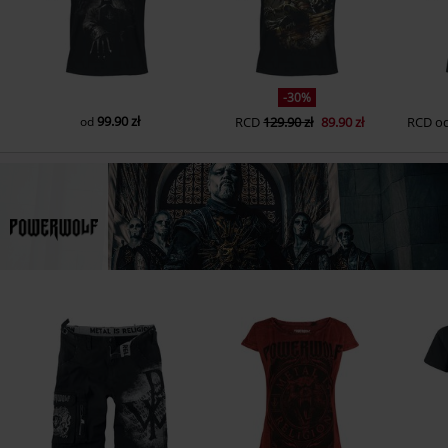
-30%
99.90 zł
od
RCD
129.90 zł
89.90 zł
RCD
o