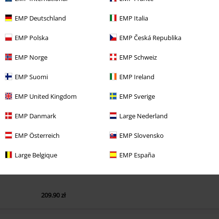
EMP Deutschland
EMP Italia
EMP Polska
EMP Česká Republika
EMP Norge
EMP Schweiz
EMP Suomi
EMP Ireland
Ostatnia wizyta
EMP United Kingdom
EMP Sverige
EMP Danmark
Large Nederland
EMP Österreich
EMP Slovensko
Large Belgique
EMP España
209.90 zł