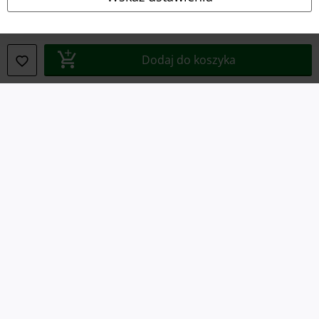
Deklaracja Zgodności
Dodaj do koszyka
Informacje dotyczące dostępności
Ustawienia Plików Cookie
Skorzystaj z prawa do odstąpienia od umowy
Wszystkie ceny zawierają podatek VAT. Nie zawierają
kosztów
wysyłki.
© 1986-2026 E.M.P. Merchandising HGmbH
Sklepy internetowe EMP
EMP International