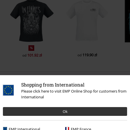
%
119.90 zł
101.92 zł
od
od
Liczba opinii: 0
Shopping from International
Please click here to visit EMP Online Shop for customers from
Napisz opinię o: Come CLarity Lyrics
International
Napisz opinię
Ok
EMP International
EMP France