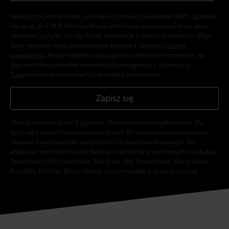
Niniejszym potwierdzam, że chcę otrzymywać Newsletter EMP i zgadzam
się na to, że E.M.P. Merchandising mbH może przetwarzać moje dane
osobowe i wysyłać mi regularnie informacje o swoich produktach. Moje
dane osobowe będą przetwarzane zgodnie z zapisami
Polityki
prywatności
. Mogę odwołać swoją zgodę w dowolnym momencie, np.
poprzez kliknięcie w link umożliwiający rezygnację z subskrypcji.
Tutaj
możesz zrezygnować z subskrypcji newslettera.
Zapisz się
*Kod jest ważny przez 4 tygodnie. Do wykorzystania tylko online. NIe
łączy się z innymi kodami promocyjnymi. Po wprowadzeniu kodu rabat
zostanie automatycznie uwzględniony w koszyku zakupowym. Nie
obejmuje: mediów, książek, biletów, voucherów prezentowych, artykułów:
Rammstein, (Till) Lindemann, Die Ärzte, Die Toten Hosen, Feine Sahne
Fischfilet, Broilers, Böhse Onkelz oraz artykułów z donacją w cenie.