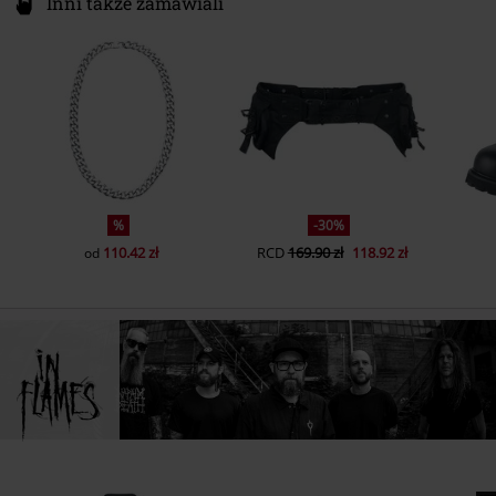
%
-30%
110.42 zł
RCD
169.90 zł
118.92 zł
od