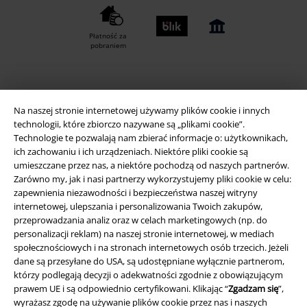
Płatność za
pobraniem
Wysyłka
Na naszej stronie internetowej używamy plików cookie i innych
technologii, które zbiorczo nazywane są „plikami cookie”.
Technologie te pozwalają nam zbierać informacje o: użytkownikach,
ich zachowaniu i ich urządzeniach. Niektóre pliki cookie są
umieszczane przez nas, a niektóre pochodzą od naszych partnerów.
Aplikację EMP
Zarówno my, jak i nasi partnerzy wykorzystujemy pliki cookie w celu:
zapewnienia niezawodności i bezpieczeństwa naszej witryny
Ściągnij nową aplikację EMP - ZA DARMO - i korzystaj z nowych
internetowej, ulepszania i personalizowania Twoich zakupów,
funkcji!
przeprowadzania analiz oraz w celach marketingowych (np. do
personalizacji reklam) na naszej stronie internetowej, w mediach
społecznościowych i na stronach internetowych osób trzecich. Jeżeli
dane są przesyłane do USA, są udostępniane wyłącznie partnerom,
którzy podlegają decyzji o adekwatności zgodnie z obowiązującym
prawem UE i są odpowiednio certyfikowani. Klikając “
Zgadzam się
”,
A Warner Music Group Company
wyrażasz zgodę na używanie plików cookie przez nas i naszych