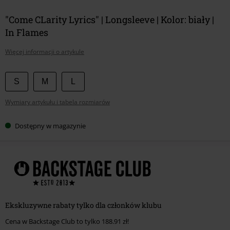
"Come CLarity Lyrics" | Longsleeve | Kolor: biały |
In Flames
Więcej informacji o artykule
Wybierz
S
M
L
swój
Wymiary artykułu i tabela rozmiarów
rozmiar
Dostępny w magazynie
Ekskluzywne rabaty tylko dla członków klubu
Cena w Backstage Club to tylko 188.91 zł!