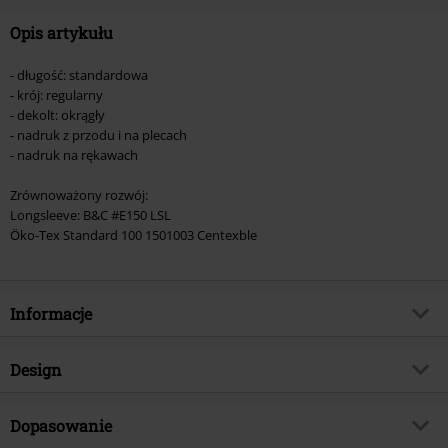
Opis artykułu
- długość: standardowa
- krój: regularny
- dekolt: okrągły
- nadruk z przodu i na plecach
- nadruk na rękawach
Zrównoważony rozwój:
Longsleeve: B&C #E150 LSL
Öko-Tex Standard 100 1501003 Centexble
Informacje
Numer artykułu
495481
Design
Tytuł:
Come CLarity Lyrics
Rodzaj artykułu
Longsleeve
Gatunek muzyczny
Dopasowanie
Melodic Death Metal