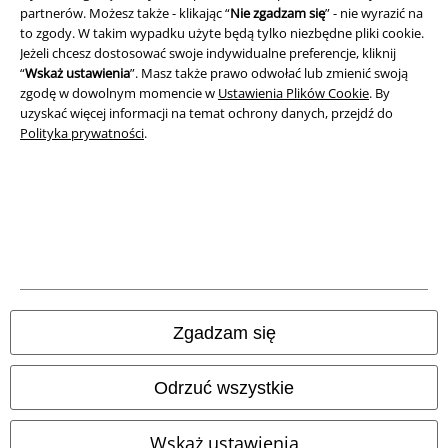
partnerów. Możesz także - klikając “
Nie zgadzam się
” - nie wyrazić na
to zgody. W takim wypadku użyte będą tylko niezbędne pliki cookie.
Jeżeli chcesz dostosować swoje indywidualne preferencje, kliknij
“
Wskaż ustawienia
”. Masz także prawo odwołać lub zmienić swoją
zgodę w dowolnym momencie w
Ustawienia Plików Cookie
. By
uzyskać więcej informacji na temat ochrony danych, przejdź do
Polityka prywatności
.
Informacje prawne
Regulamin
Zgadzam się
Dane firmy
Odrzuć wszystkie
Polityka prywatności
Wskaż ustawienia
Unieszkodliwianie odpadów i ochrona środowiska