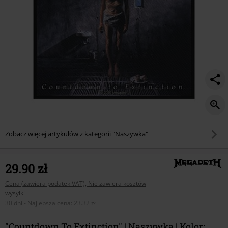
Zobacz więcej artykułów z kategorii "Naszywka"
29.90 zł
Cena (zawiera podatek VAT), Nie zawiera kosztów
wysyłki
30 dni - Najlepsza cena
:
23.32 zł
"Countdown To Extinction" | Naszywka | Kolor: