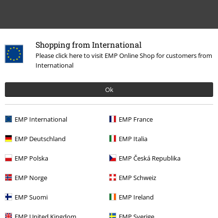
Shopping from International
Please click here to visit EMP Online Shop for customers from
Więcej kategorii. Więcej możliwości.
International
Nowości
Akcesoria
Naszywki i Naszywki na plecy
Naszywki
Ok
Akcesoria
Naszywki & przypinki
Naszywki
Zespoły
Naszywki
EMP International
EMP France
Rozrywka
Collectibles
EMP Deutschland
EMP Italia
Zespoły
Akcesoria
EMP Polska
EMP Česká Republika
EMP Norge
EMP Schweiz
15%
EMP Suomi
EMP Ireland
Newsletter
Rabat
Zapisz się teraz i zyskaj Voucher 15%
Zobacz
EMP United Kingdom
EMP Sverige