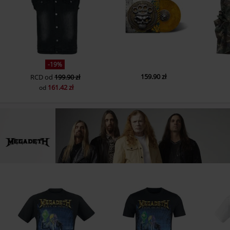
-19%
159.90 zł
RCD
od
199.90 zł
161.42 zł
od