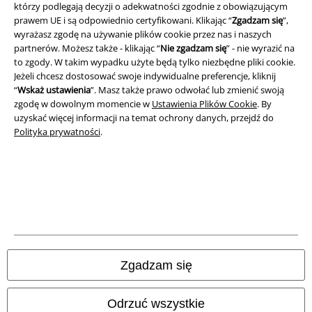
którzy podlegają decyzji o adekwatności zgodnie z obowiązującym
Dane firmy
prawem UE i są odpowiednio certyfikowani. Klikając “
Zgadzam się
”,
wyrażasz zgodę na używanie plików cookie przez nas i naszych
Polityka prywatności
partnerów. Możesz także - klikając “
Nie zgadzam się
” - nie wyrazić na
to zgody. W takim wypadku użyte będą tylko niezbędne pliki cookie.
Unieszkodliwianie odpadów i ochrona środowiska
Jeżeli chcesz dostosować swoje indywidualne preferencje, kliknij
“
Wskaż ustawienia
”. Masz także prawo odwołać lub zmienić swoją
zgodę w dowolnym momencie w
Ustawienia Plików Cookie
. By
Deklaracja Zgodności
uzyskać więcej informacji na temat ochrony danych, przejdź do
Polityka prywatności
.
Informacje dotyczące dostępności
Ustawienia Plików Cookie
Skorzystaj z prawa do odstąpienia od umowy
Wszystkie ceny zawierają podatek VAT. Nie zawierają
kosztów
wysyłki.
© 1986-2026 E.M.P. Merchandising HGmbH
Zgadzam się
Odrzuć wszystkie