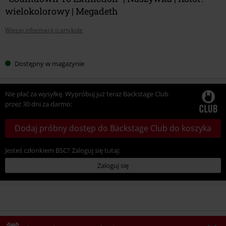
wielokolorowy | Megadeth
Więcej informacji o artykule
Wybierz
Dostępny w magazynie
swój
rozmiar
Nie płać za wysyłkę. Wypróbuj już teraz Backstage Club
przez 30 dni za darmo:
Dodaj próbny dostęp do Backstage Club do koszyka
Jesteś członkiem BSC? Zaloguj się tutaj:
Zaloguj się